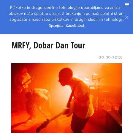
Piškotke in druge sledilne tehnologije uporabljamo za analizo
REVIJA ZA LITERATURO, KULTURO IN DRUŽBENA VPRAŠANJA
obiskov naše spletne strani. Z brskanjem po naši spletni strani
soglašate z našo rabo piškotkov in drugih sledilnih tehnologij.
Sprejmi
Zasebnost
MRFY, Dobar Dan Tour
29. 09. 2018