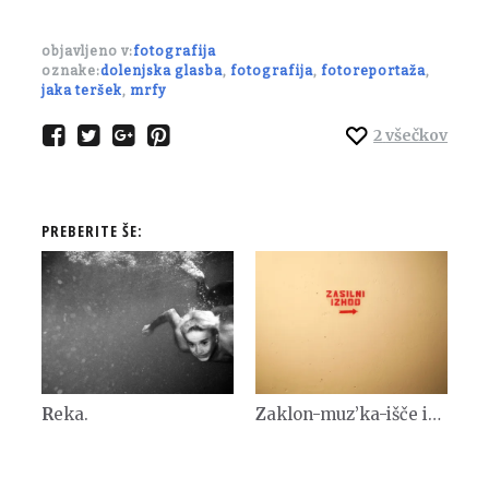
objavljeno v:
fotografija
oznake:
dolenjska glasba
,
fotografija
,
fotoreportaža
,
jaka teršek
,
mrfy
2
všečkov
PREBERITE ŠE:
Reka.
Zaklon-muz’ka-išče in najde