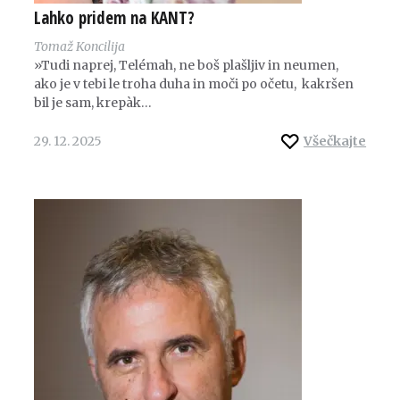
Lahko pridem na KANT?
Tomaž Koncilija
»Tudi naprej, Telémah, ne boš plašljiv in neumen,
ako je v tebi le troha duha in moči po očetu, kakršen
bil je sam, krepàk…
29. 12. 2025
Všečkajte