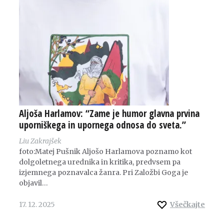
Aljoša Harlamov: “Zame je humor glavna prvina
uporniškega in upornega odnosa do sveta.”
Liu Zakrajšek
foto:Matej Pušnik Aljošo Harlamova poznamo kot
dolgoletnega urednika in kritika, predvsem pa
izjemnega poznavalca žanra. Pri Založbi Goga je
objavil…
17. 12. 2025
Všečkajte