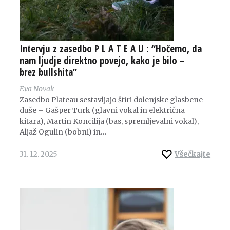
Intervju z zasedbo P L A T E A U : “Hočemo, da
nam ljudje direktno povejo, kako je bilo –
brez bullshita”
Eva Novak
Zasedbo Plateau sestavljajo štiri dolenjske glasbene
duše – Gašper Turk (glavni vokal in električna
kitara), Martin Koncilija (bas, spremljevalni vokal),
Aljaž Ogulin (bobni) in…
31. 12. 2025
Všečkajte