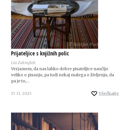
Prijateljice s knjižnih polic
Liu Zakrajšek
Verjamem, da nas lahko dobre pisateljice naučijo
veliko o pisanju, pa tudi nekaj malega o življenju, da
pa je to,…
17. 11. 2025
Všečkajte