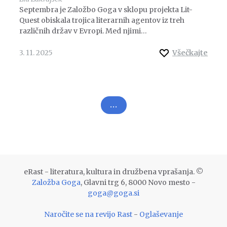
Septembra je Založbo Goga v sklopu projekta Lit-
Quest obiskala trojica literarnih agentov iz treh
različnih držav v Evropi. Med njimi…
3. 11. 2025
Všečkajte
Številčenje
...
prispevkov
eRast - literatura, kultura in družbena vprašanja. ©
Založba Goga
, Glavni trg 6, 8000 Novo mesto -
goga@goga.si
Naročite se na revijo Rast
-
Oglaševanje