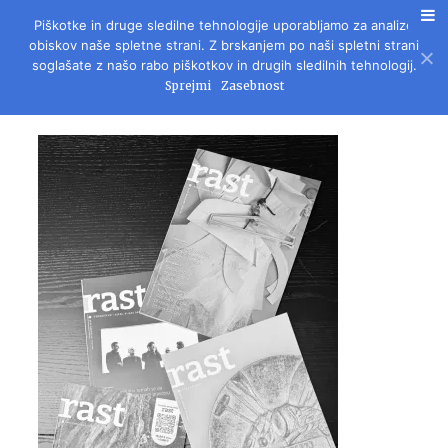
Piškotke in druge sledilne tehnologije uporabljamo za analizo
REVIJA ZA LITERATURO, KULTURO IN DRUŽBENA VPRAŠANJA
obiskov naše spletne strani. Z brskanjem po naši spletni strani
soglašate z našo rabo piškotkov in drugih sledilnih tehnologij.
Sprejmi
Zasebnost