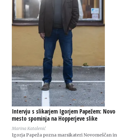
Intervju s slikarjem Igorjem Papežem: Novo
mesto spominja na Hopperjeve slike
Marina Katalenić
Igorja Papeža pozna marsikateri Novomeščan in