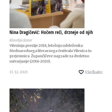
Nina Dragičević: Hočem reči, drzneje od njih
Klavdija Kotar
Vitezinja poezije 2018, letošnja udeleženka
Mednarodnega literarnega festivala Vilenica in
prejemnica Župančičeve nagrade za dveletno
ustvarjanje (2018-2020).
11. 12. 2025
Všečkajte