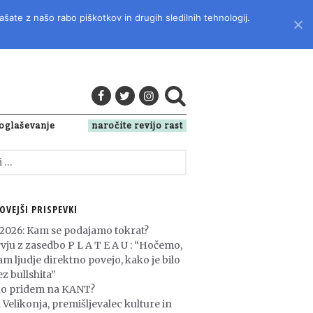
ašate z našo rabo piškotkov in drugih sledilnih tehnologij.
LITERATURO, KULTURO IN DRUŽBENA VPRAŠANJA
oglaševanje
naročite revijo rast
OVEJŠI PRISPEVKI
 2026: Kam se podajamo tokrat?
rvju z zasedbo P L A T E A U : “Hočemo,
am ljudje direktno povejo, kako je bilo
z bullshita”
o pridem na KANT?
 Velikonja, premišljevalec kulture in