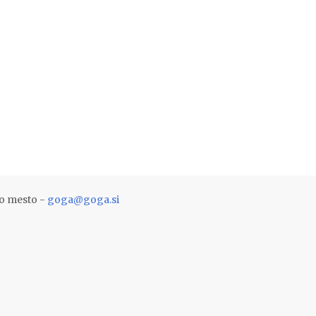
vo mesto -
goga@goga.si