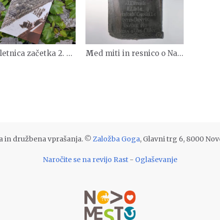
ica začetka 2. sv. vojne na Dolenjskem
Med miti in resnico o Napoleonovi dobi na Novomeškem
ura in družbena vprašanja. ©
Založba Goga
, Glavni trg 6, 8000 No
Naročite se na revijo Rast
-
Oglaševanje