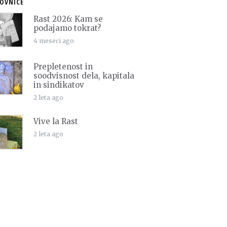
OVNICE
Rast 2026: Kam se
podajamo tokrat?
4 meseci ago
Prepletenost in
soodvisnost dela, kapitala
in sindikatov
2 leta ago
Vive la Rast
2 leta ago