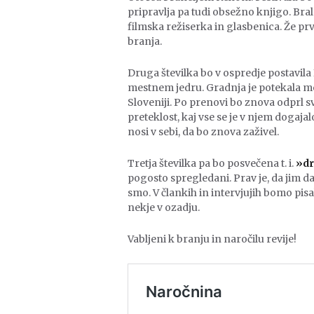
pripravlja pa tudi obsežno knjigo. Bral
filmska režiserka in glasbenica. Že pr
branja.
Druga številka bo v ospredje postavila
mestnem jedru. Gradnja je potekala me
Sloveniji. Po prenovi bo znova odprl sv
preteklost, kaj vse se je v njem dogajalo
nosi v sebi, da bo znova zaživel.
Tretja številka pa bo posvečena t. i.
»d
pogosto spregledani. Prav je, da jim d
smo. V člankih in intervjujih bomo pisal
nekje v ozadju.
Vabljeni k branju in naročilu revije!