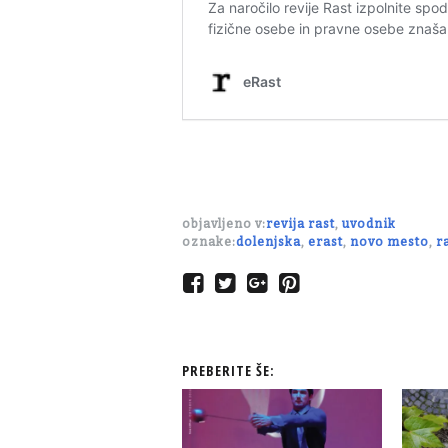
objavljeno v:
revija rast
,
uvodnik
oznake:
dolenjska
,
erast
,
novo mesto
,
r
PREBERITE ŠE: