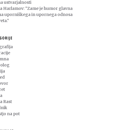
a ustvarjalnosti
ša Harlamov: “Zame je humor glavna
na uporniškega in upornega odnosa
eta.”
GORIJE
grafija
racije
umna
olog
ija
ed
ovor
ret
a
ja Rast
nik
stjo na pot