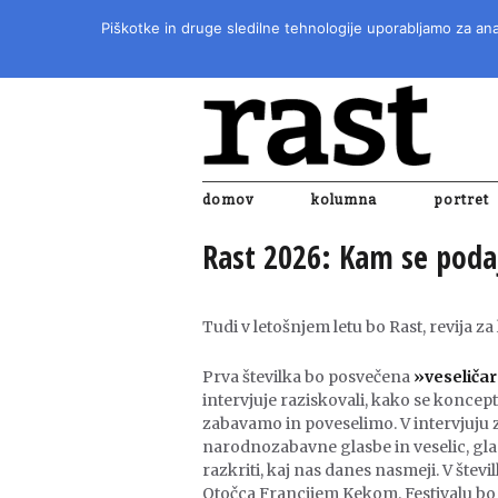
Piškotke in druge sledilne tehnologije uporabljamo za anal
domov
kolumna
portret
Rast 2026: Kam se poda
Tudi v letošnjem letu bo Rast, revija za 
Prva številka bo posvečena
»veseliča
intervjuje raziskovali, kako se konce
zabavamo in poveselimo. V intervjuju
narodnozabavne glasbe in veselic, gl
razkriti, kaj nas danes nasmeji. V štev
Otočca Francijem Kekom. Festivalu bo 