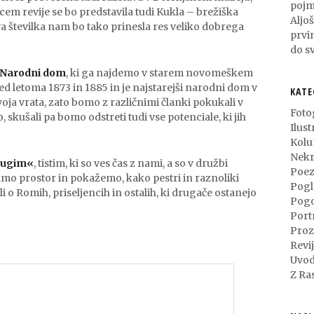
pojm
cem revije se bo predstavila tudi Kukla – brežiška
Aljo
va številka nam bo tako prinesla res veliko dobrega
prvi
do sv
Narodni dom
, ki ga najdemo v starem novomeškem
d letoma 1873 in 1885 in je najstarejši narodni dom v
KATE
oja vrata, zato bomo z različnimi članki pokukali v
Foto
, skušali pa bomo odstreti tudi vse potenciale, ki jih
Ilust
Kol
Nekr
rugim«
, tistim, ki so ves čas z nami, a so v družbi
Poez
amo prostor in pokažemo, kako pestri in raznoliki
Pogl
i o Romih, priseljencih in ostalih, ki drugače ostanejo
Pog
Port
Proz
Revi
Uvod
Z Ra