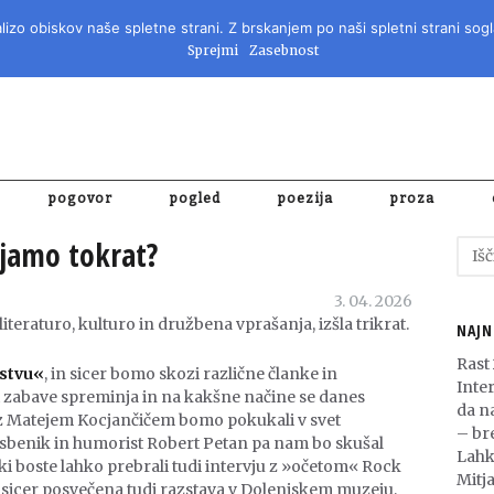
izo obiskov naše spletne strani. Z brskanjem po naši spletni strani sogl
REVIJA ZA 
Sprejmi
Zasebnost
pogovor
pogled
poezija
proza
jamo tokrat?
Išči:
3. 04. 2026
literaturo, kulturo in družbena vprašanja, izšla trikrat.
NAJN
Rast
rstvu«
, in sicer bomo skozi različne članke in
Inte
pt zabave spreminja in na kakšne načine se danes
da n
 z Matejem Kocjančičem bomo pokukali v svet
– bre
asbenik in humorist Robert Petan pa nam bo skušal
Lahk
ilki boste lahko prebrali tudi intervju z »očetom« Rock
Mitja
sicer posvečena tudi razstava v Dolenjskem muzeju,