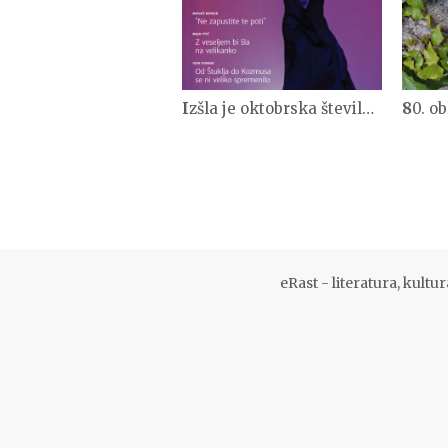
Izšla je oktobrska številka Rasti
80. obletn
eRast - literatura, kult