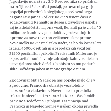
Jugoslavijo udeležen v 2/5. Predsednika so pričakali
na bršljinski železniški postaji, po tovarni pa ga je
popeljal predsednik kolegijskega poslovodnega
organa IMV Janez Rošker. IMV je v tistem času v
sodelovanju z Renaultom dosegal zavidljive uspehe,
saj je izdelal četrt milijona vozil, Renault pa je vložil 40
milijonov frankov v posodobitev proizvodnje in
opreme za novo tovarno velikoserijske opreme.
Novomeški IMV je imel tako načrt, da bo do konca leta
izdelal 46000 osebnih in gospodarskih vozil ter
21500 počitniških prikolic. Predsednik Mitterand je
izpostavil, da sodelovanje združuje kakovost dela in
ustvarjalnost obeh dežel. Ob obisku so mu podarili
sliko Božidarja Jakca in monografijo o njem.
Zgodovinar Mitja Sadek pa nas popelje malo dlje v
zgodovino. Francoska oblast je večstoletno
habsburško vladavino v Novem mestu prekinila
trikrat, in sicer leta 1797, 1805 in 1809 – čas Ilirskih
provinc s sedežem v Ljubljani. Fascinacija nad
Francozi in Napoleonom je v našem okolju privedla