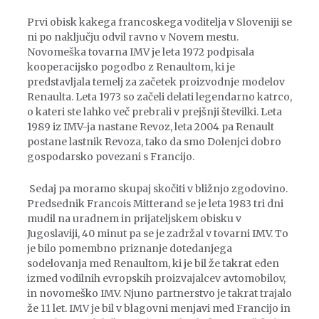
Prvi obisk kakega francoskega voditelja v Sloveniji se
ni po naključju odvil ravno v Novem mestu.
Novomeška tovarna IMV je leta 1972 podpisala
kooperacijsko pogodbo z Renaultom, ki je
predstavljala temelj za začetek proizvodnje modelov
Renaulta. Leta 1973 so začeli delati legendarno katrco,
o kateri ste lahko več prebrali v prejšnji številki. Leta
1989 iz IMV-ja nastane Revoz, leta 2004 pa Renault
postane lastnik Revoza, tako da smo Dolenjci dobro
gospodarsko povezani s Francijo.
Sedaj pa moramo skupaj skočiti v bližnjo zgodovino.
Predsednik Francois Mitterand se je leta 1983 tri dni
mudil na uradnem in prijateljskem obisku v
Jugoslaviji, 40 minut pa se je zadržal v tovarni IMV. To
je bilo pomembno priznanje dotedanjega
sodelovanja med Renaultom, ki je bil že takrat eden
izmed vodilnih evropskih proizvajalcev avtomobilov,
in novomeško IMV. Njuno partnerstvo je takrat trajalo
že 11 let. IMV je bil v blagovni menjavi med Francijo in