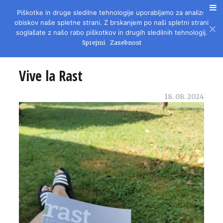
Piškotke in druge sledilne tehnologije uporabljamo za analizo
REVIJA ZA LITERATURO, KULTURO IN DRUŽBENA VPRAŠANJA
obiskov naše spletne strani. Z brskanjem po naši spletni strani
soglašate z našo rabo piškotkov in drugih sledilnih tehnologij.
Sprejmi
Zasebnost
Vive la Rast
18. 08. 2024