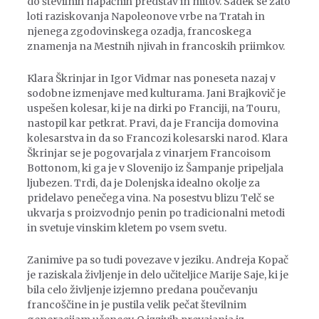
do številnih napačnih predstav in mitov. Sadek se zato
loti raziskovanja Napoleonove vrbe na Tratah in
njenega zgodovinskega ozadja, francoskega
znamenja na Mestnih njivah in francoskih priimkov.
Klara Škrinjar in Igor Vidmar nas poneseta nazaj v
sodobne izmenjave med kulturama. Jani Brajkovič je
uspešen kolesar, ki je na dirki po Franciji, na Touru,
nastopil kar petkrat. Pravi, da je Francija domovina
kolesarstva in da so Francozi kolesarski narod. Klara
Škrinjar se je pogovarjala z vinarjem Francoisom
Bottonom, ki ga je v Slovenijo iz Šampanje pripeljala
ljubezen. Trdi, da je Dolenjska idealno okolje za
pridelavo penečega vina. Na posestvu blizu Telč se
ukvarja s proizvodnjo penin po tradicionalni metodi
in svetuje vinskim kletem po vsem svetu.
Zanimive pa so tudi povezave v jeziku. Andreja Kopač
je raziskala življenje in delo učiteljice Marije Saje, ki je
bila celo življenje izjemno predana poučevanju
francoščine in je pustila velik pečat številnim