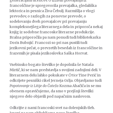
generacijam učencev. O izzivih prevajanja iz
francoščine je spregovorila prevajalka, gledališka
lektorica in pesnica Živa Čebulj. Razmišlja o vlogi
prevodov, o razlogih za ponovne prevode, o
sodelovanju dveh prevajalcev pri prevajanju
kompleksnejšega literarnega dela in priporoča nekaj
knjig iz sodobne francoske literarne produkcije.
Bralna priporočila pa nam ponudi tudi bibliotekarka
Doris Bubnjić. Francozi so pri nas pustili tudi
jezikovni pečat, o prevzetih besedah iz francoščine in
frazemih je pisala jezikoslovka Saška Horvat.
Vsebinsko bogato številko je dopolnila še Nataša
Mirtič, ki se nam predstavlja s svojimi zadnjimi deli. V
literarnem delu lahko pokukate v
Ćrtice
Tine Perić in
odkrijete pesniški cikel Jerneja Grlja. Objavljamo tudi
Popotovanje iz Litije do Čateža
Kozma Ahačiča in se mu
obenem opravičujemo, da smo v prejšnji številki
njegovo delo objavili pod napačnim naslovom.
Odkrijte z nami francoski svet na dolenjskih tleh.