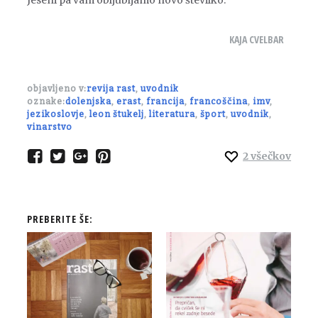
Jeseni pa vam obljubljamo novo številko.
KAJA CVELBAR
objavljeno v:
revija rast
,
uvodnik
oznake:
dolenjska
,
erast
,
francija
,
francoščina
,
imv
,
jezikoslovje
,
leon štukelj
,
literatura
,
šport
,
uvodnik
,
vinarstvo
2
všečkov
PREBERITE ŠE: