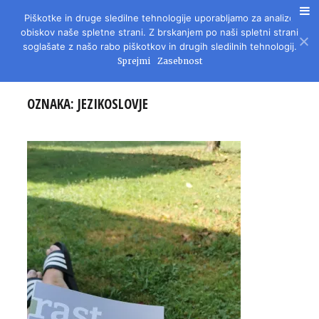
Piškotke in druge sledilne tehnologije uporabljamo za analizo
REVIJA ZA LITERATURO, KULTURO IN DRUŽBENA VPRAŠANJA
obiskov naše spletne strani. Z brskanjem po naši spletni strani
soglašate z našo rabo piškotkov in drugih sledilnih tehnologij.
Sprejmi
Zasebnost
OZNAKA:
JEZIKOSLOVJE