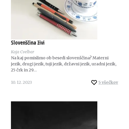
Slovenščina živi
Kaja Cvelbar
Na kaj pomislimo ob besedi slovenščina? Materni
jezik, drugi jezik, tuji jezik, državni jezik, uradni jezik,
25 črk in 29…
10. 12. 2023
5
všečkov