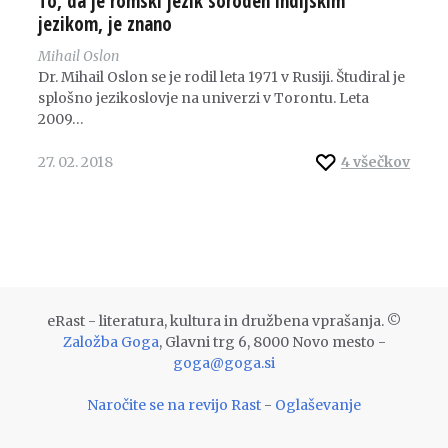
To, da je romski jezik soroden indijskim
jezikom, je znano
Mihail Oslon
Dr. Mihail Oslon se je rodil leta 1971 v Rusiji. Študiral je
splošno jezikoslovje na univerzi v Torontu. Leta
2009…
27. 02. 2018
4
všečkov
eRast - literatura, kultura in družbena vprašanja. ©
Založba Goga
, Glavni trg 6, 8000 Novo mesto -
goga@goga.si
Naročite se na revijo Rast
-
Oglaševanje