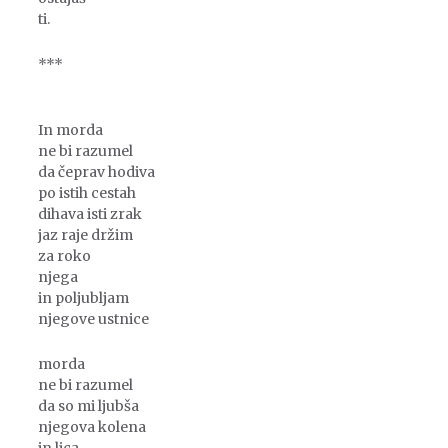
ti.
***
In morda
ne bi razumel
da čeprav hodiva
po istih cestah
dihava isti zrak
jaz raje držim
za roko
njega
in poljubljam
njegove ustnice
morda
ne bi razumel
da so mi ljubša
njegova kolena