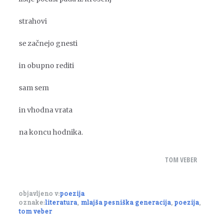
strahovi
se začnejo gnesti
in obupno rediti
sam sem
in vhodna vrata
na koncu hodnika.
TOM VEBER
objavljeno v:
poezija
oznake:
literatura
,
mlajša pesniška generacija
,
poezija
,
tom veber