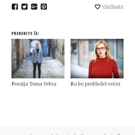
Všečkajte
PREBERITE ŠE:
Poezija Toma Vebra
Ko bo prebledel večer