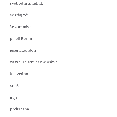
svobodni umetnik
se zdaj zdi
še zanimiva
poleti Berlin
jeseni London
za tvoj rojstni dan Moskva
kot vedno
sneži
in je
prekrasna.