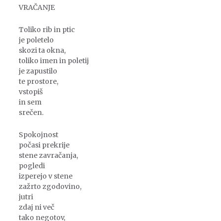
VRAČANJE
Toliko rib in ptic
je poletelo
skozi ta okna,
toliko imen in poletij
je zapustilo
te prostore,
vstopiš
in sem
srečen.
Spokojnost
počasi prekrije
stene zavračanja,
pogledi
izperejo v stene
zažrto zgodovino,
jutri
zdaj ni več
tako negotov,