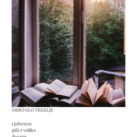
OKROGLO VESELJE
Ljubezen
piši z veliko
dvome