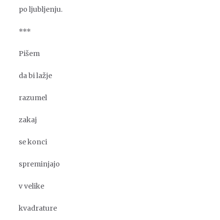
po ljubljenju.
***
Pišem
da bi lažje
razumel
zakaj
se konci
spreminjajo
v velike
kvadrature