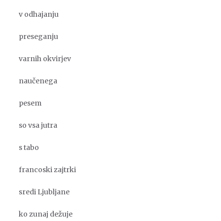
v odhajanju
preseganju
varnih okvirjev
naučenega
pesem
so vsa jutra
s tabo
francoski zajtrki
sredi Ljubljane
ko zunaj dežuje