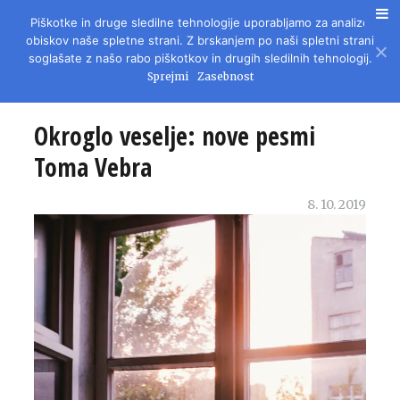
Piškotke in druge sledilne tehnologije uporabljamo za analizo
REVIJA ZA LITERATURO, KULTURO IN DRUŽBENA VPRAŠANJA
obiskov naše spletne strani. Z brskanjem po naši spletni strani
soglašate z našo rabo piškotkov in drugih sledilnih tehnologij.
Sprejmi
Zasebnost
Okroglo veselje: nove pesmi
Toma Vebra
8. 10. 2019