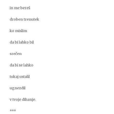
in me bereš
droben trenutek
ko mislim
da bi lahko bil
srečen
da bi se lahko
tukaj ustalil
ugnezdil
v tvoje dihanje.
***