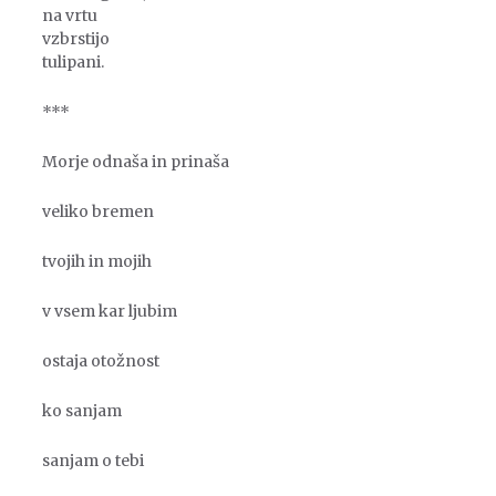
na vrtu
vzbrstijo
tulipani.
***
Morje odnaša in prinaša
veliko bremen
tvojih in mojih
v vsem kar ljubim
ostaja otožnost
ko sanjam
sanjam o tebi