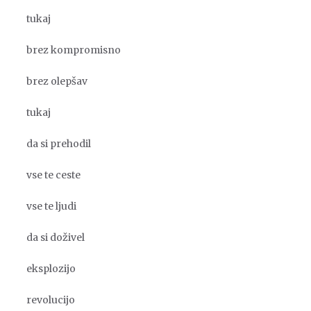
tukaj
brez kompromisno
brez olepšav
tukaj
da si prehodil
vse te ceste
vse te ljudi
da si doživel
eksplozijo
revolucijo