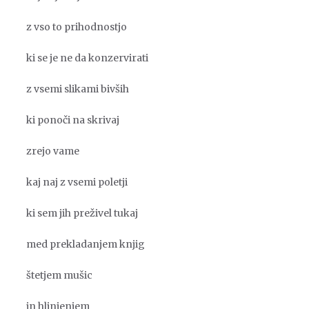
z vso to prihodnostjo
ki se je ne da konzervirati
z vsemi slikami bivših
ki ponoči na skrivaj
zrejo vame
kaj naj z vsemi poletji
ki sem jih preživel tukaj
med prekladanjem knjig
štetjem mušic
in hlinjenjem