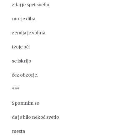
zdaj je spet svetlo
morje diha
zemlja je voljna
tvoje oči
se iskrijo
čez obzorje.
***
Spomnim se
da je bilo nekoč svetlo
mesta