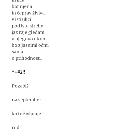
in lica
kot njena
in čeprav živiva
v isti ulici
pod isto streho
jaz raje gledam
v njegovo okno
ko z jasnimi očmi
sanja
o prihodnosti.
*+#2!!
Pozabiš
na september
ko te življenje
rodi