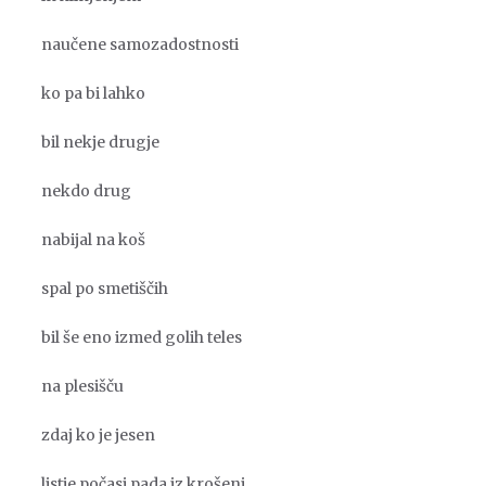
naučene samozadostnosti
ko pa bi lahko
bil nekje drugje
nekdo drug
nabijal na koš
spal po smetiščih
bil še eno izmed golih teles
na plesišču
zdaj ko je jesen
listje počasi pada iz krošenj