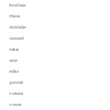
brezčasja.
Pišem
da bi lažje
razumel
zakaj
mi je
težko
govoriti
v ednini
o vsem