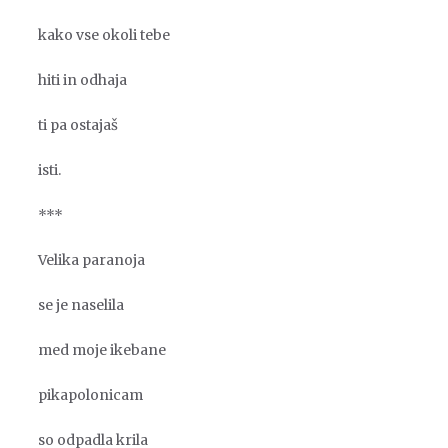
kako vse okoli tebe
hiti in odhaja
ti pa ostajaš
isti.
***
Velika paranoja
se je naselila
med moje ikebane
pikapolonicam
so odpadla krila