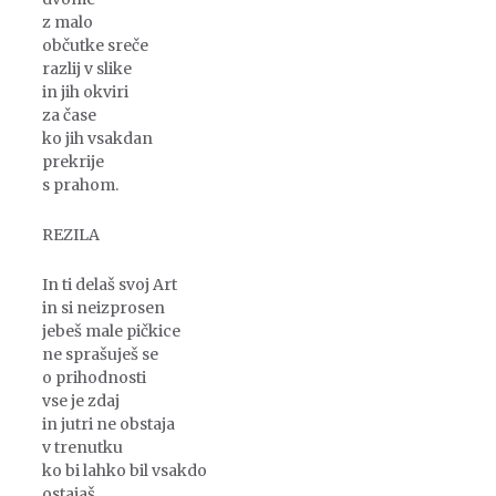
z malo
občutke sreče
razlij v slike
in jih okviri
za čase
ko jih vsakdan
prekrije
s prahom.
REZILA
In ti delaš svoj Art
in si neizprosen
jebeš male pičkice
ne sprašuješ se
o prihodnosti
vse je zdaj
in jutri ne obstaja
v trenutku
ko bi lahko bil vsakdo
ostajaš