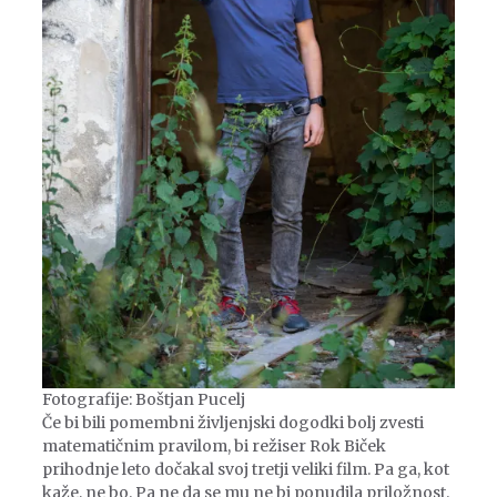
Fotografije: Boštjan Pucelj
Če bi bili pomembni življenjski dogodki bolj zvesti
matematičnim pravilom, bi režiser Rok Biček
prihodnje leto dočakal svoj tretji veliki film. Pa ga, kot
kaže, ne bo. Pa ne da se mu ne bi ponudila priložnost.