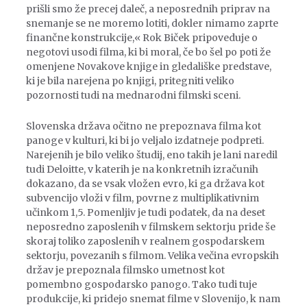
prišli smo že precej daleč, a neposrednih priprav na
snemanje se ne moremo lotiti, dokler nimamo zaprte
finančne konstrukcije,« Rok Biček pripoveduje o
negotovi usodi filma, ki bi moral, če bo šel po poti že
omenjene Novakove knjige in gledališke predstave,
ki je bila narejena po knjigi, pritegniti veliko
pozornosti tudi na mednarodni filmski sceni.
Slovenska država očitno ne prepoznava filma kot
panoge v kulturi, ki bi jo veljalo izdatneje podpreti.
Narejenih je bilo veliko študij, eno takih je lani naredil
tudi Deloitte, v katerih je na konkretnih izračunih
dokazano, da se vsak vložen evro, ki ga država kot
subvencijo vloži v film, povrne z multiplikativnim
učinkom 1,5. Pomenljiv je tudi podatek, da na deset
neposredno zaposlenih v filmskem sektorju pride še
skoraj toliko zaposlenih v realnem gospodarskem
sektorju, povezanih s filmom. Velika večina evropskih
držav je prepoznala filmsko umetnost kot
pomembno gospodarsko panogo. Tako tudi tuje
produkcije, ki pridejo snemat filme v Slovenijo, k nam