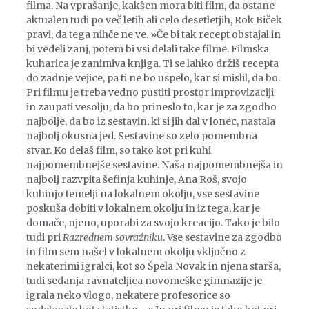
filma. Na vprašanje, kakšen mora biti film, da ostane
aktualen tudi po več letih ali celo desetletjih, Rok Biček
pravi, da tega nihče ne ve. »Če bi tak recept obstajal in
bi vedeli zanj, potem bi vsi delali take filme. Filmska
kuharica je zanimiva knjiga. Ti se lahko držiš recepta
do zadnje vejice, pa ti ne bo uspelo, kar si mislil, da bo.
Pri filmu je treba vedno pustiti prostor improvizaciji
in zaupati vesolju, da bo prineslo to, kar je za zgodbo
najbolje, da bo iz sestavin, ki si jih dal v lonec, nastala
najbolj okusna jed. Sestavine so zelo pomembna
stvar. Ko delaš film, so tako kot pri kuhi
najpomembnejše sestavine. Naša najpomembnejša in
najbolj razvpita šefinja kuhinje, Ana Roš, svojo
kuhinjo temelji na lokalnem okolju, vse sestavine
poskuša dobiti v lokalnem okolju in iz tega, kar je
domače, njeno, uporabi za svojo kreacijo. Tako je bilo
tudi pri
Razrednem sovražniku
. Vse sestavine za zgodbo
in film sem našel v lokalnem okolju vključno z
nekaterimi igralci, kot so Špela Novak in njena starša,
tudi sedanja ravnateljica novomeške gimnazije je
igrala neko vlogo, nekatere profesorice so