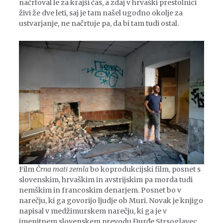
načrtoval le za krajši čas, a zdaj v hrvaški prestolnici
živi že dve leti, saj je tam našel ugodno okolje za
ustvarjanje, ne načrtuje pa, da bi tam tudi ostal.
Film
Črna mati zemla
bo koprodukcijski film, posnet s
slovenskim, hrvaškim in avstrijskim pa morda tudi
nemškim in francoskim denarjem. Posnet bo v
narečju, ki ga govorijo ljudje ob Muri. Novak je knjigo
napisal v medžimurskem narečju, ki ga je v
imenitnem slovenskem prevodu Đurđe Strsoglavec