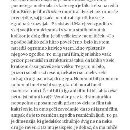
posnetega materiala, iz katerega je bilo treba narediti
film. Biček je film
Družina
montiral dve leti oziroma še
precej dlje, saj je začel montirati sproti, ko se je
zgodba še razvijala. Predstaviti Matejevo zgodbo v
vsej svoji kompleksnosti v samo stotih minutah,
kolikor je dolg film, je bil velik izziv, meni Biček: »To
zgodbo lahko zelo hitro poveš črno-belo in s tem
narediš ogromno krivico vsem, ki so vpleteni v
njegovo zgodbo. To ni igrani film, kjer lahko vsak
prizor premisliš in strukturiraš tako, da lahko v zelo
kratkem času poveš zelo veliko. Tega tu ni bilo,
prizori so bili raztreseni, nekateri so imeli v sebi
nekaj, drugi pa nekaj drugega. Noben ni bil popoln in
noben ni imel v sebi vsega, kar bi moral imeti
naenkrat notri. Če bi bil to igrani film, bi bil lahko vsaj
petnajst minut krajši. Vendar prav ta dramaturška
nepopolnost posameznih prizorov dela ta film tak,
kakršen je, in omogoči zavedanje, da to ni igrani film,
ampak da je to resnična zgodba resničnih ljudi. To pa
je dimenzija, ki gledalsko izkušnjo dvigne na neko
drugo raven.« Da mu je uspelo, je dokaz, da mu nihče