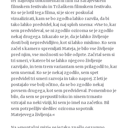
ter najboljši dokumentarni film na Sarajevskem
filmskem festivalu in Tržaškem filmskem festivalu.
Ko se je lotil tega filma, si je sicer poskušal
vizualizirati, kam se bo zgodba lahko razvila, da bi
tako lahko predvidel, kaj naj sploh snema: »Vse to, kar
sem predvideval, se ni zgodilo oziroma se je zgodilo
nekaj drugega. Izkazalo se je, da je lahko življenje
dosti bolj nepredvidljivo, kot si lahko mislimo. Ko sem
začel s kamero spremljati Mateja, je bilo vse življenje
pred njim, vse možnosti so bile odprte. Začrtal sem si
tri smeri, v katere bi se lahko njegovo življenje
razvijalo, in tem trem variantam sem prilagodil to, kar
sem snemal. Ko se je nekaj zgodilo, sem spet
predvidel tri smeri razvoja in tako naprej. Z leti je
postajalo vse bolj očitno, da se bo zgodilo nekaj
povsem drugega, kot sem predvideval. Pomembno je
bilo, da sem se prepustil toku in nisem trmasto
vztrajal na neki viziji, ki sem jo imel na začetku. Bil
sem potrpežljiv sledilec oziroma sopotnik
Matejevega življenja.«
Na »montažni mizi« se je tako znašlo ogromno