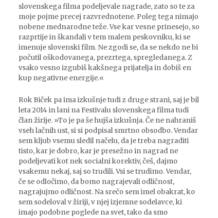
slovenskega filma podeljevale nagrade, zato so te za
moje pojme precej razvrednotene. Poleg tega nimajo
nobene mednarodne teže. Vse kar vesne prinesejo, so
razprtije in škandali v tem malem peskovniku, ki se
imenuje slovenski film. Ne zgodi se, da se nekdo ne bi
počutil oškodovanega, prezrtega, spregledanega. Z
vsako vesno izgubiš kakšnega prijatelja in dobiš en
kup negativne energije.«
Rok Biček pa ima izkušnje tudi z druge strani, saj je bil
leta 2014 in lani na Festivalu slovenskega filma tudi
član žirije. »To je pa še hujša izkušnja. Če ne nahraniš
vseh lačnih ust, si si podpisal smrtno obsodbo. Vendar
sem kljub vsemu sledil načelu, da je treba nagraditi
tisto, kar je dobro, kar je presežno in nagrad ne
podeljevati kot nek socialni korektiv, češ, dajmo
vsakemu nekaj, saj so trudili. Vsi se trudimo. Vendar,
če se odločimo, da bomo nagrajevali odličnost,
nagrajujmo odličnost. Na srečo sem imel obakrat, ko
sem sodeloval v žiriji, v njej izjemne sodelavce, ki
imajo podobne poglede na svet, tako da smo