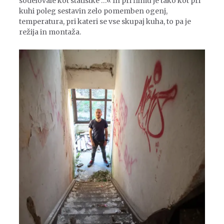
sodelovale kot statistke …« In pri filmu je tako kot pri
kuhi poleg sestavin zelo pomemben ogenj,
temperatura, pri kateri se vse skupaj kuha, to pa je
režija in montaža.