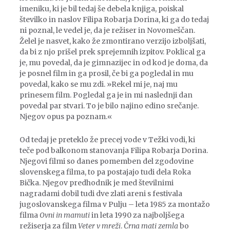
imeniku, ki je bil tedaj še debela knjiga, poiskal
številko in naslov Filipa Robarja Dorina, ki ga do tedaj
ni poznal, le vedel je, da je režiser in Novomeščan.
Želel je nasvet, kako že zmontirano verzijo izboljšati,
da bi z njo prišel prek sprejemnih izpitov. Poklical ga
je, mu povedal, da je gimnazijec in od kod je doma, da
je posnel film in ga prosil, če bi ga pogledal in mu
povedal, kako se mu zdi. »Rekel mi je, naj mu
prinesem film. Pogledal ga je in mi naslednji dan
povedal par stvari. To je bilo najino edino srečanje.
Njegov opus pa poznam.«
Od tedaj je preteklo že precej vode v Težki vodi, ki
teče pod balkonom stanovanja Filipa Robarja Dorina.
Njegovi filmi so danes pomemben del zgodovine
slovenskega filma, to pa postajajo tudi dela Roka
Bička. Njegov predhodnik je med številnimi
nagradami dobil tudi dve zlati areni s festivala
jugoslovanskega filma v Pulju – leta 1985 za montažo
filma
Ovni in mamuti
in leta 1990 za najboljšega
režiserja za film
Veter v mreži
.
Črna mati zemla
bo