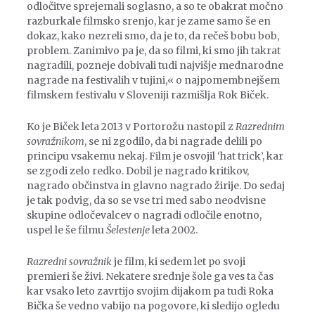
odločitve sprejemali soglasno, a so te obakrat močno
razburkale filmsko srenjo, kar je zame samo še en
dokaz, kako nezreli smo, da je to, da rečeš bobu bob,
problem. Zanimivo pa je, da so filmi, ki smo jih takrat
nagradili, pozneje dobivali tudi najvišje mednarodne
nagrade na festivalih v tujini,« o najpomembnejšem
filmskem festivalu v Sloveniji razmišlja Rok Biček.
Ko je Biček leta 2013 v Portorožu nastopil z
Razrednim
sovražnikom
, se ni zgodilo, da bi nagrade delili po
principu vsakemu nekaj. Film je osvojil ‘hat trick’, kar
se zgodi zelo redko. Dobil je nagrado kritikov,
nagrado občinstva in glavno nagrado žirije. Do sedaj
je tak podvig, da so se vse tri med sabo neodvisne
skupine odločevalcev o nagradi odločile enotno,
uspel le še filmu
Šelestenje
leta 2002.
Razredni sovražnik
je film, ki sedem let po svoji
premieri še živi. Nekatere srednje šole ga ves ta čas
kar vsako leto zavrtijo svojim dijakom pa tudi Roka
Bička še vedno vabijo na pogovore, ki sledijo ogledu