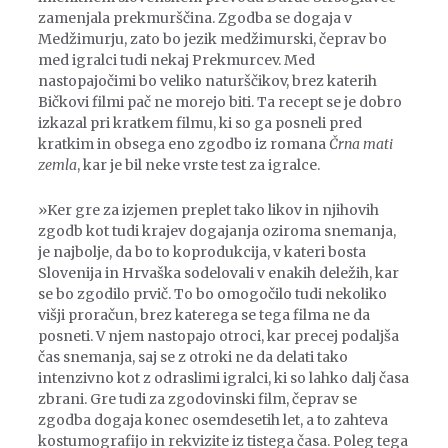
zamenjala prekmurščina. Zgodba se dogaja v
Medžimurju, zato bo jezik medžimurski, čeprav bo
med igralci tudi nekaj Prekmurcev. Med
nastopajočimi bo veliko naturščikov, brez katerih
Bičkovi filmi pač ne morejo biti. Ta recept se je dobro
izkazal pri kratkem filmu, ki so ga posneli pred
kratkim in obsega eno zgodbo iz romana
Črna mati
zemla
, kar je bil neke vrste test za igralce.
»Ker gre za izjemen preplet tako likov in njihovih
zgodb kot tudi krajev dogajanja oziroma snemanja,
je najbolje, da bo to koprodukcija, v kateri bosta
Slovenija in Hrvaška sodelovali v enakih deležih, kar
se bo zgodilo prvič. To bo omogočilo tudi nekoliko
višji proračun, brez katerega se tega filma ne da
posneti. V njem nastopajo otroci, kar precej podaljša
čas snemanja, saj se z otroki ne da delati tako
intenzivno kot z odraslimi igralci, ki so lahko dalj časa
zbrani. Gre tudi za zgodovinski film, čeprav se
zgodba dogaja konec osemdesetih let, a to zahteva
kostumografijo in rekvizite iz tistega časa. Poleg tega