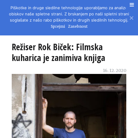
Piškotke in druge sledilne tehnologije uporabljamo za analizo
REVIJA ZA LITERATURO, KULTURO IN DRUŽBENA VPRAŠANJA
obiskov naše spletne strani. Z brskanjem po naši spletni strani
soglašate z našo rabo piškotkov in drugih sledilnih tehnologij.
Sprejmi
Zasebnost
Režiser Rok Biček: Filmska
kuharica je zanimiva knjiga
16. 12. 2020