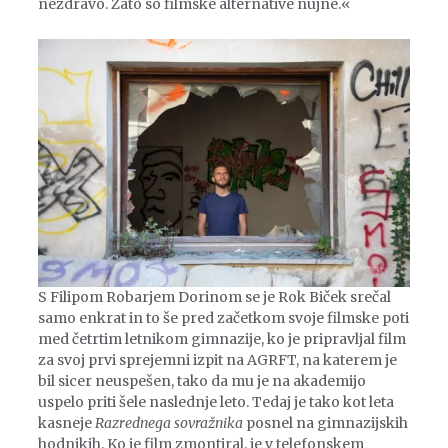
nezdravo. Zato so filmske alternative nujne.«
S Filipom Robarjem Dorinom se je Rok Biček srečal
samo enkrat in to še pred začetkom svoje filmske poti
med četrtim letnikom gimnazije, ko je pripravljal film
za svoj prvi sprejemni izpit na AGRFT, na katerem je
bil sicer neuspešen, tako da mu je na akademijo
uspelo priti šele naslednje leto. Tedaj je tako kot leta
kasneje
Razrednega sovražnika
posnel na gimnazijskih
hodnikih. Ko je film zmontiral, je v telefonskem