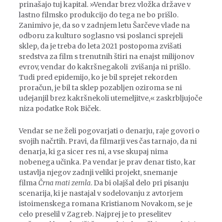
prinašajo tuj kapital. »Vendar brez vložka države v
lastno filmsko produkcijo do tega ne bo prišlo.
Zanimivo je, da so v zadnjem letu Šarčeve vlade na
odboru za kulturo soglasno vsi poslanci sprejeli
sklep, da je treba do leta 2021 postopoma zvišati
sredstva za film s trenutnih štiri na enajst milijonov
evrov, vendar do kakršnegakoli zvišanja ni prišlo.
Tudi pred epidemijo, ko je bil sprejet rekorden
proračun, je bil ta sklep pozabljen oziroma se ni
udejanjil brez kakršnekoli utemeljitve,« zaskrbljujoče
niza podatke Rok Biček.
Vendar se ne želi pogovarjati o denarju, raje govori o
svojih načrtih. Pravi, da filmarji ves čas tarnajo, da ni
denarja, ki ga sicer res ni, a vse skupaj nima
nobenega učinka. Pa vendar je prav denar tisto, kar
ustavlja njegov zadnji veliki projekt, snemanje
filma
Črna mati zemla
. Da bi olajšal delo pri pisanju
scenarija, ki je nastajal v sodelovanju z avtorjem
istoimenskega romana Kristianom Novakom, se je
celo preselil v Zagreb. Najprej je to preselitev