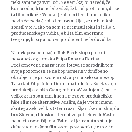
neki zanj negativni luči. Ne vem, kaj bi naredil, če
komu od njih to ne bilo všeč, če bi bil proti temu, da se
ta film prikaže. Vendar je bilo pri tem filmu toliko
nekih čejev, da če bi o tem razmišljal, se ne bi nikoli
spustil v to. Tako pa sem se prepustil toku in je šlo. S
producentskega vidika je bil ta film enormno
tveganje, ki si ga noben producent ne bi dovolil.«
Na nek poseben način Rok Biček stopa po poti
novomeškega rojaka Filipa Robarja Dorina,
Prešernovega nagrajenca, loteva se sorodnih tem,
svoje pozornosti se ne boji usmeriti v družbeno
obrobje in je pri svojem ustvarjanju zelo samosvoj.
Tako kot Filip Robar Dorin ima tudi Rok Biček svojo
produkcijsko hišo Cvinger film. »V zadnjem času se
velikokrat spomnim imena njegove produkcijske
hiše Filmske alternative. Mislim, da je v tem imenu
skritega zelo veliko. O tem razmišljam, ker mislim, da
bi v Sloveniji filmsko alternativo potrebovali. Mislim
na način razmišljanja. Tako kot je trenutno stanje
duha v tem našem filmskem peskovniku, je to zelo