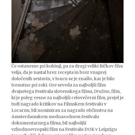
Če ostanemo pri kuhinji, pa za drugi veliki Bičkov film
velja, da je nastal brez recepta in brez vnaprej
določenih sestavin, v loncu se je znašlo, kar je bilo
trenutno pri roki. Gre seveda za najboljši film
dvajsetega Festivala slovenskega filma,
Družino
, film,
ki je poleg vesne za najboljši celovečerni film, prejel je
tudi nagrado kritikov na Filmskem festivalu v
Locarnu, bil nominiran za nagrado občinstva na
Amsterdamskem mednarodnem festivalu
dokumentarnega filma, bil najboljši
vzhodnoevropski film na Festivalu DOK v Leipzigu