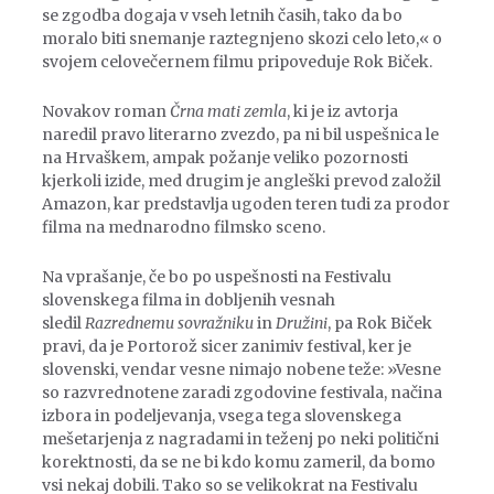
se zgodba dogaja v vseh letnih časih, tako da bo
moralo biti snemanje raztegnjeno skozi celo leto,« o
svojem celovečernem filmu pripoveduje Rok Biček.
Novakov roman
Črna mati zemla
, ki je iz avtorja
naredil pravo literarno zvezdo, pa ni bil uspešnica le
na Hrvaškem, ampak požanje veliko pozornosti
kjerkoli izide, med drugim je angleški prevod založil
Amazon, kar predstavlja ugoden teren tudi za prodor
filma na mednarodno filmsko sceno.
Na vprašanje, če bo po uspešnosti na Festivalu
slovenskega filma in dobljenih vesnah
sledil
Razrednemu sovražniku
in
Družini
, pa Rok Biček
pravi, da je Portorož sicer zanimiv festival, ker je
slovenski, vendar vesne nimajo nobene teže: »Vesne
so razvrednotene zaradi zgodovine festivala, načina
izbora in podeljevanja, vsega tega slovenskega
mešetarjenja z nagradami in teženj po neki politični
korektnosti, da se ne bi kdo komu zameril, da bomo
vsi nekaj dobili. Tako so se velikokrat na Festivalu