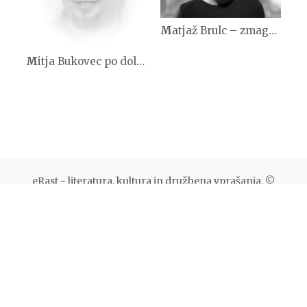
Matjaž Brulc – zmagovalec Goginega literarnega natečaja
Mitja Bukovec po dolgem času spet pesnik
eRast - literatura, kultura in družbena vprašanja. ©
Založba Goga
, Glavni trg 6, 8000 Novo mesto -
goga@goga.si
Naročite se na revijo Rast
-
Oglaševanje