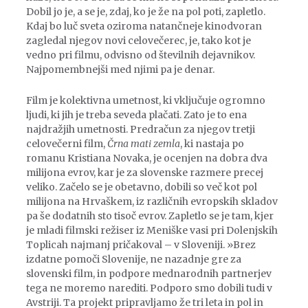
Dobil jo je, a se je, zdaj, ko je že na pol poti, zapletlo.
Kdaj bo luč sveta oziroma natančneje kinodvoran
zagledal njegov novi celovečerec, je, tako kot je
vedno pri filmu, odvisno od številnih dejavnikov.
Najpomembnejši med njimi pa je denar.
Film je kolektivna umetnost, ki vključuje ogromno
ljudi, ki jih je treba seveda plačati. Zato je to ena
najdražjih umetnosti. Predračun za njegov tretji
celovečerni film,
Črna mati zemla
, ki nastaja po
romanu Kristiana Novaka, je ocenjen na dobra dva
milijona evrov, kar je za slovenske razmere precej
veliko. Začelo se je obetavno, dobili so več kot pol
milijona na Hrvaškem, iz različnih evropskih skladov
pa še dodatnih sto tisoč evrov. Zapletlo se je tam, kjer
je mladi filmski režiser iz Meniške vasi pri Dolenjskih
Toplicah najmanj pričakoval – v Sloveniji. »Brez
izdatne pomoči Slovenije, ne nazadnje gre za
slovenski film, in podpore mednarodnih partnerjev
tega ne moremo narediti. Podporo smo dobili tudi v
Avstriji. Ta projekt pripravljamo že tri leta in pol in