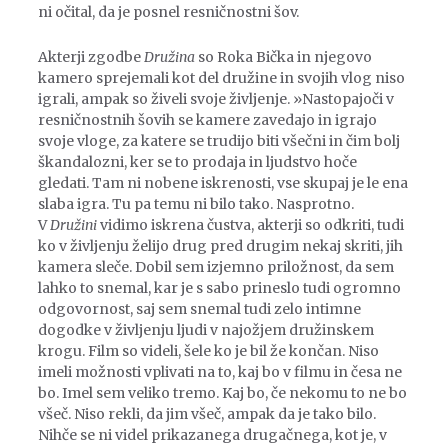
ni očital, da je posnel resničnostni šov.
Akterji zgodbe
Družina
so Roka Bička in njegovo
kamero sprejemali kot del družine in svojih vlog niso
igrali, ampak so živeli svoje življenje. »Nastopajoči v
resničnostnih šovih se kamere zavedajo in igrajo
svoje vloge, za katere se trudijo biti všečni in čim bolj
škandalozni, ker se to prodaja in ljudstvo hoče
gledati. Tam ni nobene iskrenosti, vse skupaj je le ena
slaba igra. Tu pa temu ni bilo tako. Nasprotno.
V
Družini
vidimo iskrena čustva, akterji so odkriti, tudi
ko v življenju želijo drug pred drugim nekaj skriti, jih
kamera sleče. Dobil sem izjemno priložnost, da sem
lahko to snemal, kar je s sabo prineslo tudi ogromno
odgovornost, saj sem snemal tudi zelo intimne
dogodke v življenju ljudi v najožjem družinskem
krogu. Film so videli, šele ko je bil že končan. Niso
imeli možnosti vplivati na to, kaj bo v filmu in česa ne
bo. Imel sem veliko tremo. Kaj bo, če nekomu to ne bo
všeč. Niso rekli, da jim všeč, ampak da je tako bilo.
Nihče se ni videl prikazanega drugačnega, kot je, v