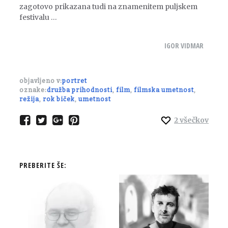
zagotovo prikazana tudi na znamenitem puljskem
festivalu …
IGOR VIDMAR
objavljeno v:
portret
oznake:
družba prihodnosti
,
film
,
filmska umetnost
,
režija
,
rok biček
,
umetnost
2
všečkov
PREBERITE ŠE: