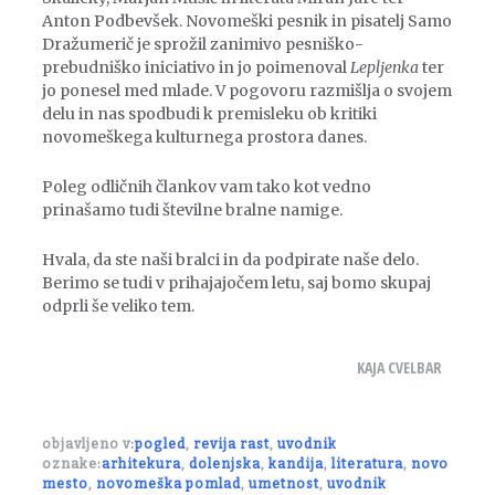
Anton Podbevšek. Novomeški pesnik in pisatelj Samo
Dražumerič je sprožil zanimivo pesniško-
prebudniško iniciativo in jo poimenoval
Lepljenka
ter
jo ponesel med mlade. V pogovoru razmišlja o svojem
delu in nas spodbudi k premisleku ob kritiki
novomeškega kulturnega prostora danes.
Poleg odličnih člankov vam tako kot vedno
prinašamo tudi številne bralne namige.
Hvala, da ste naši bralci in da podpirate naše delo.
Berimo se tudi v prihajajočem letu, saj bomo skupaj
odprli še veliko tem.
KAJA CVELBAR
objavljeno v:
pogled
,
revija rast
,
uvodnik
oznake:
arhitekura
,
dolenjska
,
kandija
,
literatura
,
novo
mesto
,
novomeška pomlad
,
umetnost
,
uvodnik