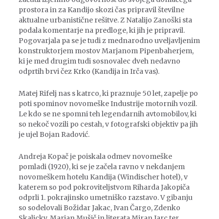
prostora in za Kandijo skozi čas pripravil številne
aktualne urbanistične rešitve. Z Natalijo Zanoški sta
podala komentarje na predloge, ki jih je pripravil.
Pogovarjala pa se je tudi z mednarodno uveljavljenim
konstruktorjem mostov Marjanom Pipenbaherjem,
ki je med drugim tudi sosnovalec dveh nedavno
odprtih brvi čez Krko (Kandija in Irča vas).
Matej Rifelj nas s katrco, ki praznuje 50 let, zapelje po
poti spominov novomeške Industrije motornih vozil.
Le kdo se ne spomni teh legendarnih avtomobilov, ki
so nekoč vozili po cestah, v fotografski objektiv pa jih
je ujel Bojan Radović.
Andreja Kopač je poiskala odmev novomeške
pomladi (1920), ki se je začela ravno v nekdanjem
novomeškem hotelu Kandija (Windischer hotel), v
katerem so pod pokroviteljstvom Riharda Jakopiča
odprli 1. pokrajinsko umetniško razstavo. V gibanju
so sodelovali Božidar Jakac, Ivan Čargo, Zdenko
Skalicky, Marjan Mušič in literata Miran Jarc ter