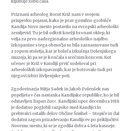
kljubuje zobu časa.
Priznani arheolog Borut Križ nam v svojem
prispevku pojasni, kako je prav gomilno grobišče
Kandija Novo mesto postavilo na evropski arheološki
zemljevid. Tu je bil odkrit knežji bronast oklep, ki
velja za prvo nadregionalno arheološko najdbo.
Izkopanine s tega območja so bila zaznamovane tudi
z ropom stoletja, kar je boleča izkušnja Dolenjskega
muzeja, ki pa se je končala s srečnim koncem. Kot
učenec je Križ v Kandiji prvič sodeloval pri
arheoloških izkopavanjih, kar je botrovalo tudi pri
njegovi izbiri življenjske poti.
Zgodovinarja Mitja Sadek in Jakob Polenšek nas
popeljeta v čas nastanka Kandijske republike, ko je bil
odstavljen župan Zurc. Kandijski upor decembra 1918
je dodatno poglobil razpoke med Kandijci in
prebivalci ostalih delov Občine Šmihel – Stopiče in dal
dodatni zagon prizadevanju Kandijcev po priključitvi
Novemu mestu, ki se je zgodila dobra 4 leta kasneje.