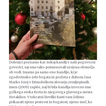
Dolenjci poznamo kar nekaj kandij v naši pogovorni
govorici, saj smo tako poimenovali urejena območja
ob vodi. Imamo pa samo eno Kandijo, ki je
zgodovinsko zelo bogata in prežeta z duhom časa.
Marko Snoj v Etimološkem slovarju zemljepisnih
imen (2009) zapiše, naj bi bila Kandija izvorno ime
grškega otoka Kreta in njegovega glavnega mesta
Heraklion. V tokratni številki Rasti vam želimo
prikazati njeno pestrost in bogatost, njeno moč, ko