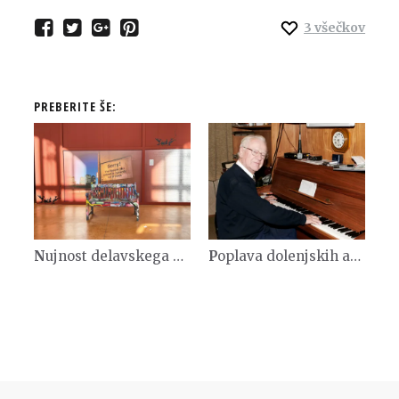
3
všečkov
PREBERITE ŠE:
Nujnost delavskega organiziranja danes
Poplava dolenjskih ansamblov