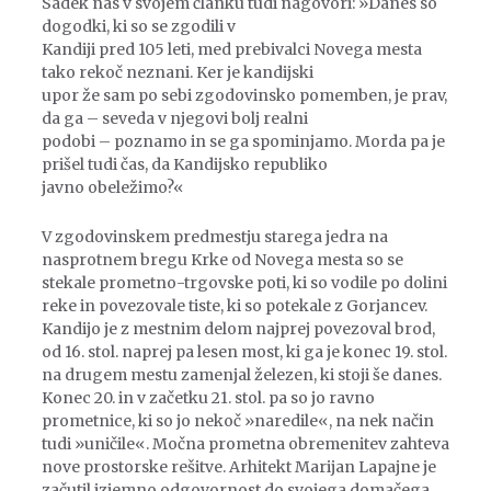
Sadek nas v svojem članku tudi nagovori: »Danes so
dogodki, ki so se zgodili v
Kandiji pred 105 leti, med prebivalci Novega mesta
tako rekoč neznani. Ker je kandijski
upor že sam po sebi zgodovinsko pomemben, je prav,
da ga – seveda v njegovi bolj realni
podobi – poznamo in se ga spominjamo. Morda pa je
prišel tudi čas, da Kandijsko republiko
javno obeležimo?«
V zgodovinskem predmestju starega jedra na
nasprotnem bregu Krke od Novega mesta so se
stekale prometno-trgovske poti, ki so vodile po dolini
reke in povezovale tiste, ki so potekale z Gorjancev.
Kandijo je z mestnim delom najprej povezoval brod,
od 16. stol. naprej pa lesen most, ki ga je konec 19. stol.
na drugem mestu zamenjal železen, ki stoji še danes.
Konec 20. in v začetku 21. stol. pa so jo ravno
prometnice, ki so jo nekoč »naredile«, na nek način
tudi »uničile«. Močna prometna obremenitev zahteva
nove prostorske rešitve. Arhitekt Marijan Lapajne je
začutil izjemno odgovornost do svojega domačega