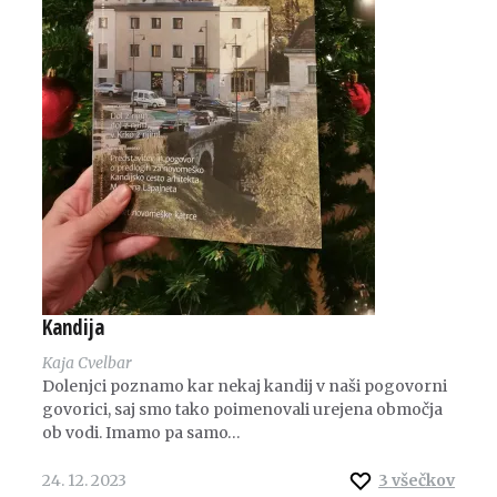
Kandija
Kaja Cvelbar
Dolenjci poznamo kar nekaj kandij v naši pogovorni
govorici, saj smo tako poimenovali urejena območja
ob vodi. Imamo pa samo…
24. 12. 2023
3
všečkov