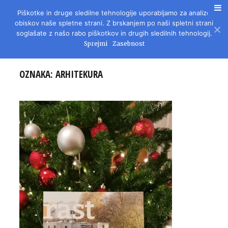
Piškotke in druge sledilne tehnologije uporabljamo za analizo
REVIJA ZA LITERATURO, KULTURO IN DRUŽBENA VPRAŠANJA
obiskov naše spletne strani. Z brskanjem po naši spletni strani
soglašate z našo rabo piškotkov in drugih sledilnih tehnologij.
Sprejmi
Zasebnost
OZNAKA:
ARHITEKURA