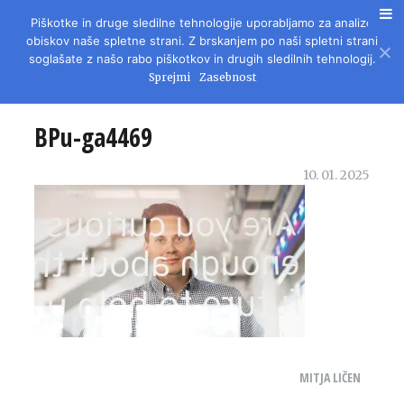
Piškotke in druge sledilne tehnologije uporabljamo za analizo
REVIJA ZA LITERATURO, KULTURO IN DRUŽBENA VPRAŠANJA
obiskov naše spletne strani. Z brskanjem po naši spletni strani
soglašate z našo rabo piškotkov in drugih sledilnih tehnologij.
Sprejmi
Zasebnost
BPu-ga4469
10. 01. 2025
MITJA LIČEN