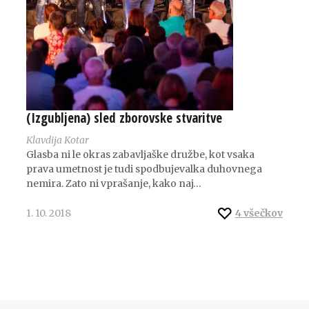
(Izgubljena) sled zborovske stvaritve
Klavdija Kotar
Glasba ni le okras zabavljaške družbe, kot vsaka
prava umetnost je tudi spodbujevalka duhovnega
nemira. Zato ni vprašanje, kako naj…
1. 10. 2018
4
všečkov