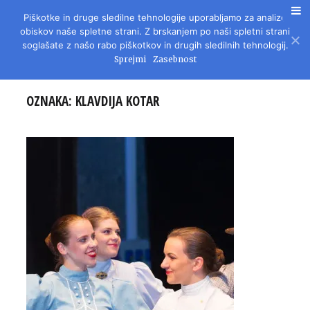
Piškotke in druge sledilne tehnologije uporabljamo za analizo
REVIJA ZA LITERATURO, KULTURO IN DRUŽBENA VPRAŠANJA
obiskov naše spletne strani. Z brskanjem po naši spletni strani
soglašate z našo rabo piškotkov in drugih sledilnih tehnologij.
Sprejmi
Zasebnost
OZNAKA:
KLAVDIJA KOTAR