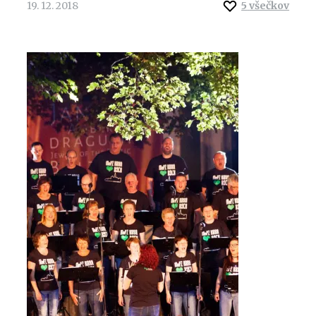
19. 12. 2018
5
všečkov