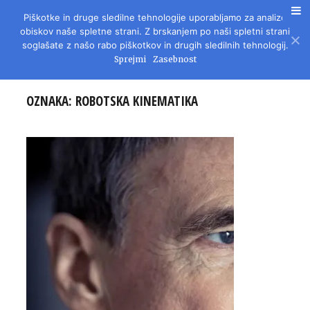
Piškotke in druge sledilne tehnologije uporabljamo za analizo
REVIJA ZA LITERATURO, KULTURO IN DRUŽBENA VPRAŠANJA
obiskov naše spletne strani. Z brskanjem po naši spletni strani
soglašate z našo rabo piškotkov in drugih sledilnih tehnologij.
Sprejmi
Zasebnost
OZNAKA:
ROBOTSKA KINEMATIKA