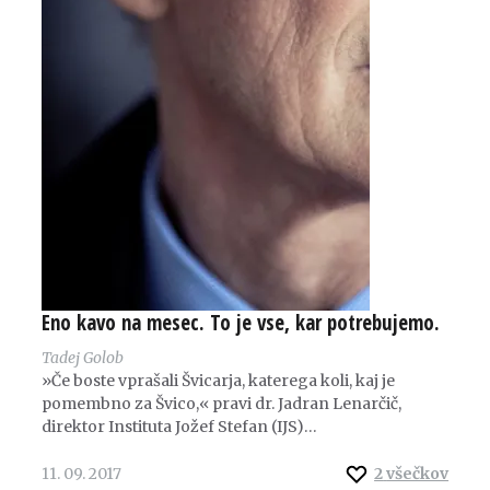
Eno kavo na mesec. To je vse, kar potrebujemo.
Tadej Golob
»Če boste vprašali Švicarja, katerega koli, kaj je
pomembno za Švico,« pravi dr. Jadran Lenarčič,
direktor Instituta Jožef Stefan (IJS)…
11. 09. 2017
2
všečkov