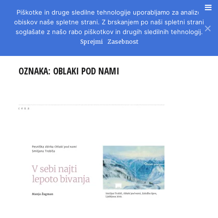
Piškotke in druge sledilne tehnologije uporabljamo za analizo
REVIJA ZA LITERATURO, KULTURO IN DRUŽBENA VPRAŠANJA
obiskov naše spletne strani. Z brskanjem po naši spletni strani
soglašate z našo rabo piškotkov in drugih sledilnih tehnologij.
Sprejmi
Zasebnost
OZNAKA:
OBLAKI POD NAMI