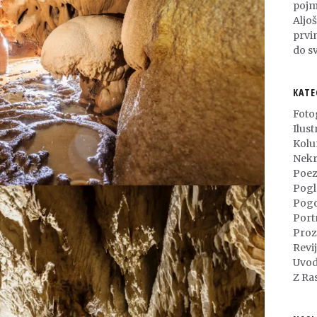
pojm
Aljo
prvi
do sv
KATE
Foto
Ilust
Kol
Nekr
Poez
Pogl
Pog
Port
Proz
Revi
Uvod
Z Ra