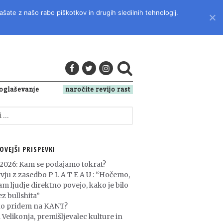
ašate z našo rabo piškotkov in drugih sledilnih tehnologij.
LITERATURO, KULTURO IN DRUŽBENA VPRAŠANJA
oglaševanje
naročite revijo rast
OVEJŠI PRISPEVKI
 2026: Kam se podajamo tokrat?
rvju z zasedbo P L A T E A U : “Hočemo,
am ljudje direktno povejo, kako je bilo
z bullshita”
o pridem na KANT?
 Velikonja, premišljevalec kulture in