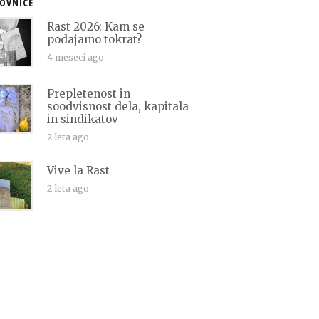
OVNICE
Rast 2026: Kam se
podajamo tokrat?
4 meseci ago
Prepletenost in
soodvisnost dela, kapitala
in sindikatov
2 leta ago
Vive la Rast
2 leta ago