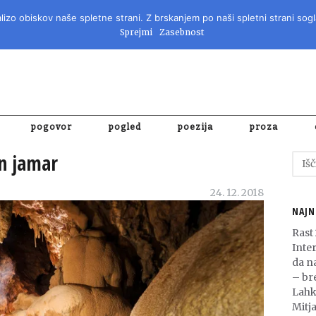
izo obiskov naše spletne strani. Z brskanjem po naši spletni strani sogl
REVIJA ZA 
Sprejmi
Zasebnost
pogovor
pogled
poezija
proza
in jamar
Išči:
24. 12. 2018
NAJN
Rast
Inte
da n
– bre
Lahk
Mitja