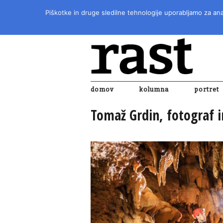
Piškotke in druge sledilne tehnologije uporabljamo za anal
domov
kolumna
portret
Tomaž Grdin, fotograf 