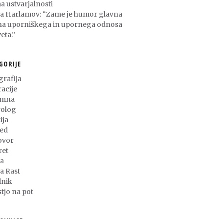
a ustvarjalnosti
ša Harlamov: “Zame je humor glavna
na uporniškega in upornega odnosa
eta.”
GORIJE
grafija
racije
umna
olog
ija
ed
ovor
ret
a
ja Rast
nik
stjo na pot