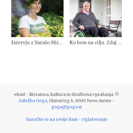
Intervju z Natašo Mirtič
Ko bom na cilju. Zdaj še nisem.
eRast - literatura, kultura in družbena vprašanja. ©
Založba Goga
, Glavni trg 6, 8000 Novo mesto -
goga@goga.si
Naročite se na revijo Rast
-
Oglaševanje