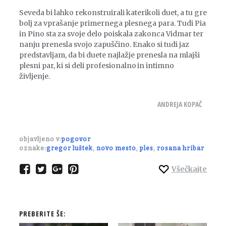
Seveda bi lahko rekonstruirali katerikoli duet, a tu gre
bolj za vprašanje primernega plesnega para. Tudi Pia
in Pino sta za svoje delo poiskala zakonca Vidmar ter
nanju prenesla svojo zapuščino. Enako si tudi jaz
predstavljam, da bi duete najlažje prenesla na mlajši
plesni par, ki si deli profesionalno in intimno
življenje.
ANDREJA KOPAČ
objavljeno v:
pogovor
oznake:
gregor luštek
,
novo mesto
,
ples
,
rosana hribar
Všečkajte
PREBERITE ŠE: