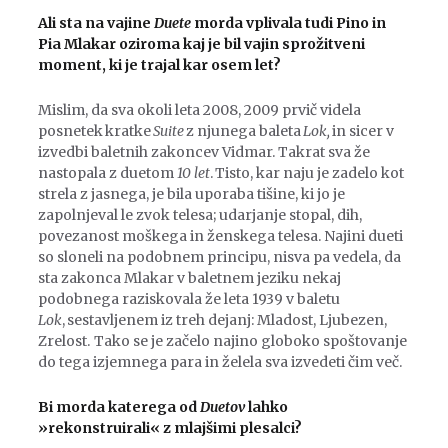
Ali sta na vajine
Duete
morda vplivala tudi Pino in
Pia Mlakar oziroma kaj je bil vajin sprožitveni
moment, ki je trajal kar osem let?
Mislim, da sva okoli leta 2008, 2009 prvič videla
posnetek kratke
Suite
z njunega baleta
Lok,
in sicer v
izvedbi baletnih zakoncev Vidmar. Takrat sva že
nastopala z duetom
10 let
. Tisto, kar naju je zadelo kot
strela z jasnega, je bila uporaba tišine, ki jo je
zapolnjeval le zvok telesa; udarjanje stopal, dih,
povezanost moškega in ženskega telesa. Najini dueti
so sloneli na podobnem principu, nisva pa vedela, da
sta zakonca Mlakar v baletnem jeziku nekaj
podobnega raziskovala že leta 1939 v baletu
Lok
, sestavljenem iz treh dejanj: Mladost, Ljubezen,
Zrelost. Tako se je začelo najino globoko spoštovanje
do tega izjemnega para in želela sva izvedeti čim več.
Bi morda katerega od
Duetov
lahko
»rekonstruirali« z mlajšimi plesalci?