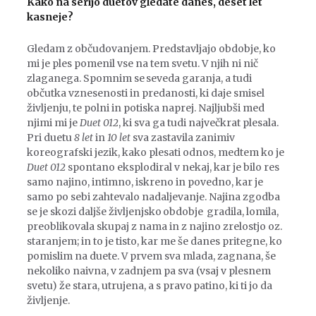
Kako na serijo duetov gledate danes, deset let
kasneje?
Gledam z občudovanjem. Predstavljajo obdobje, ko
mi je ples pomenil vse na tem svetu. V njih ni nič
zlaganega. Spomnim se seveda garanja, a tudi
občutka vznesenosti in predanosti, ki daje smisel
življenju, te polni in potiska naprej. Najljubši med
njimi mi je
Duet 012
, ki sva ga tudi največkrat plesala.
Pri duetu
8 let
in
10 let
sva zastavila zanimiv
koreografski jezik, kako plesati odnos, medtem ko je
Duet 012
spontano eksplodiral v nekaj, kar je bilo res
samo najino, intimno, iskreno in povedno, kar je
samo po sebi zahtevalo nadaljevanje. Najina zgodba
se je skozi daljše življenjsko obdobje gradila, lomila,
preoblikovala skupaj z nama in z najino zrelostjo oz.
staranjem; in to je tisto, kar me še danes pritegne, ko
pomislim na duete. V prvem sva mlada, zagnana, še
nekoliko naivna, v zadnjem pa sva (vsaj v plesnem
svetu) že stara, utrujena, a s pravo patino, ki ti jo da
življenje.