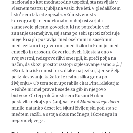
nacionalno kot mednarodno uspešni, sta razvijala v
Plesnem teatru Ljubljana vsaki dve leti. V gledališkem
1
listu
sem takrat zapisala: »Edinstvenost v
koreografiji in emocionalni naboj ustvarjata
samosvojo plesno govorico, ki ne potrebuje več
zunanje utemeljitve, saj sama po sebi sproti zabrisuje
meje, ki si jih postavlja; med osebnim in zasebnim,
med jezikom in govorom, med fiziko in kemijo, med
emocijo in erosom. Govorica dveh [p]ostaja eno v
svojevrstni, neizgovorljivi energiji, ki preči polja na
način, da skozi prostor izstopi izplesovanje samo.« /…/
»Brutalna iskrenost brez dlake na jeziku, kjer se želja
po izplesovanju kaže kot zrcalna slika gona po
življenju.« Ob tem sem uporabila citat Pina Mlakarja:
» Nihče ni imel prave besede za gib in njegovo
bistvo.« Ob tej priložnosti sem Rosani Hribar
postavila nekaj vprašanj, saj je od
Maratonskega dueta
minilo natanko deset let. Njuni življenjski poti sta se
medtem razšli, a ostaja okus močnega, iskrenega in
neponovljivega.