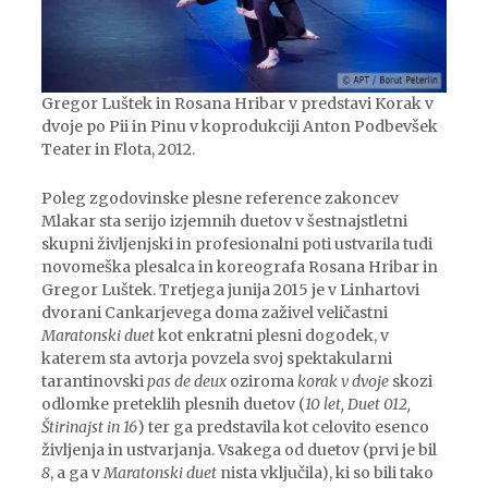
Gregor Luštek in Rosana Hribar v predstavi Korak v
dvoje po Pii in Pinu v koprodukciji Anton Podbevšek
Teater in Flota, 2012.
Poleg zgodovinske plesne reference zakoncev
Mlakar sta serijo izjemnih duetov v šestnajstletni
skupni življenjski in profesionalni poti ustvarila tudi
novomeška plesalca in koreografa Rosana Hribar in
Gregor Luštek. Tretjega junija 2015 je v Linhartovi
dvorani Cankarjevega doma zaživel veličastni
Maratonski duet
kot enkratni plesni dogodek, v
katerem sta avtorja povzela svoj spektakularni
tarantinovski
pas de deux
oziroma
korak v dvoje
skozi
odlomke preteklih plesnih duetov (
10 let, Duet 012,
Štirinajst in 16
) ter ga predstavila kot celovito esenco
življenja in ustvarjanja. Vsakega od duetov (prvi je bil
8
, a ga v
Maratonski duet
nista vključila), ki so bili tako