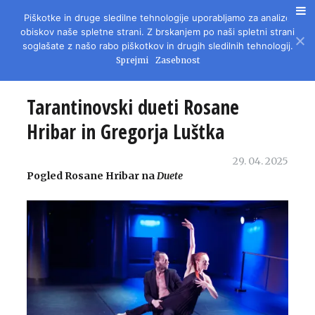
Piškotke in druge sledilne tehnologije uporabljamo za analizo
REVIJA ZA LITERATURO, KULTURO IN DRUŽBENA VPRAŠANJA
obiskov naše spletne strani. Z brskanjem po naši spletni strani
soglašate z našo rabo piškotkov in drugih sledilnih tehnologij.
Sprejmi
Zasebnost
Tarantinovski dueti Rosane
Hribar in Gregorja Luštka
29. 04. 2025
Pogled Rosane Hribar na
Duete