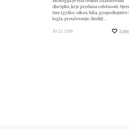
Ekologija je ena redkih znanstvenih
disciplin, ki je predana celotnosti. Nje
ime (grško: oikos, hiša, gospodinjstvo 
logia, preučevanje, študij)…
10. 12. 2016
2
vš