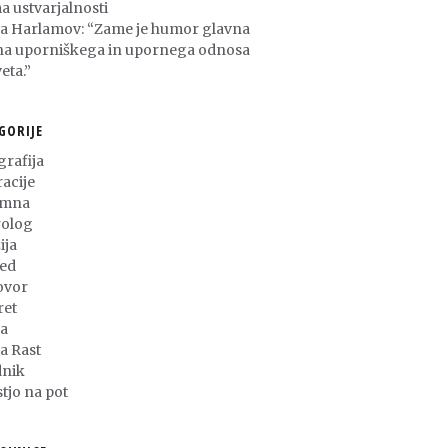
a ustvarjalnosti
ša Harlamov: “Zame je humor glavna
na uporniškega in upornega odnosa
eta.”
GORIJE
grafija
racije
umna
olog
ija
ed
ovor
ret
a
ja Rast
nik
stjo na pot