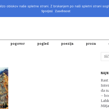
izo obiskov naše spletne strani. Z brskanjem po naši spletni strani sogl
REVIJA ZA 
Sprejmi
Zasebnost
pogovor
pogled
poezija
proza
Išči:
NAJN
Rast
Inte
da n
– bre
Lahk
Mitja