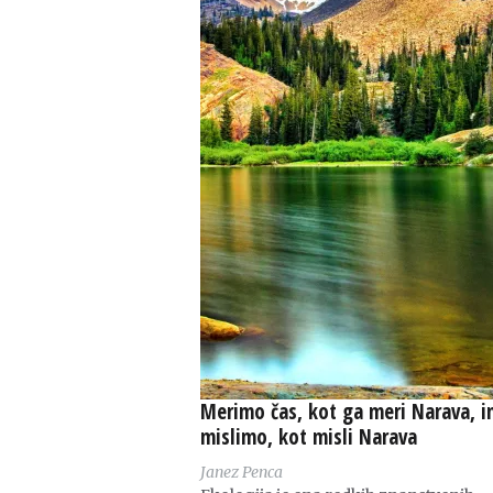
Merimo čas, kot ga meri Narava, i
mislimo, kot misli Narava
Janez Penca