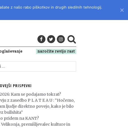
ašate z našo rabo piškotkov in drugih sledilnih tehnologij.
LITERATURO, KULTURO IN DRUŽBENA VPRAŠANJA
oglaševanje
naročite revijo rast
OVEJŠI PRISPEVKI
 2026: Kam se podajamo tokrat?
rvju z zasedbo P L A T E A U : “Hočemo,
am ljudje direktno povejo, kako je bilo
z bullshita”
o pridem na KANT?
 Velikonja, premišljevalec kulture in