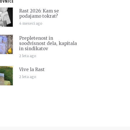
OVNICE
Rast 2026: Kam se
podajamo tokrat?
4 meseci ago
Prepletenost in
soodvisnost dela, kapitala
in sindikatov
2 leta ago
Vive la Rast
2 leta ago