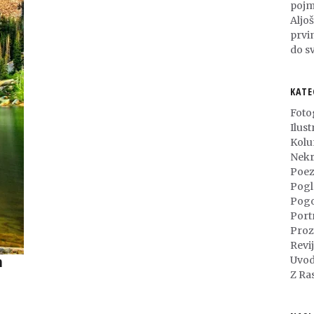
pojm
Aljo
prvi
do sv
KATE
Foto
Ilust
Kol
Nekr
Poez
Pogl
Pog
Port
Proz
Revi
n
Uvod
Z Ra