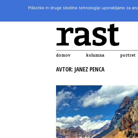
Piškotke in druge sledilne tehnologije uporabljamo za anal
domov
kolumna
portret
AVTOR:
JANEZ PENCA