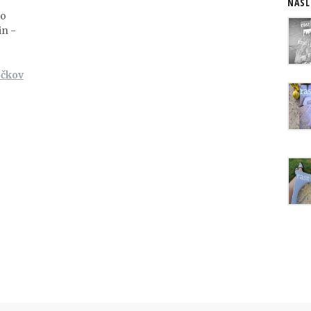
NASL
no
in -
ečkov