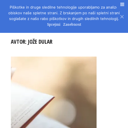
Piškotke in druge sledilne tehnologije uporabljamo za analizo
REVIJA ZA LITERATURO, KULTURO IN DRUŽBENA VPRAŠANJA
obiskov naše spletne strani. Z brskanjem po naši spletni strani
soglašate z našo rabo piškotkov in drugih sledilnih tehnologij.
Sprejmi
Zasebnost
AVTOR:
JOŽE DULAR