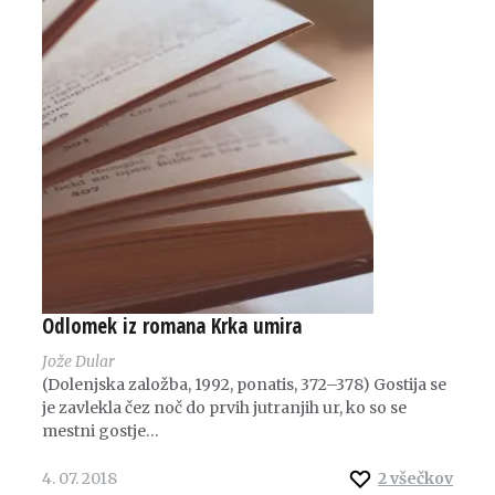
Odlomek iz romana Krka umira
Jože Dular
(Dolenjska založba, 1992, ponatis, 372–378) Gostija se
je zavlekla čez noč do prvih jutranjih ur, ko so se
mestni gostje…
4. 07. 2018
2
všečkov