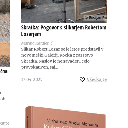
Skratka: Pogovor s slikarjem Robertom
Lozarjem
Marina Katalenić
Slikar Robert Lozar se je letos predstavil v
novomeški Galeriji Kocka z razstavo
Skratka. Naslov je nenavaden, celo
provokativen, saj…
ična
17. 04. 2025
Všečkajte
a
 ob
kajte