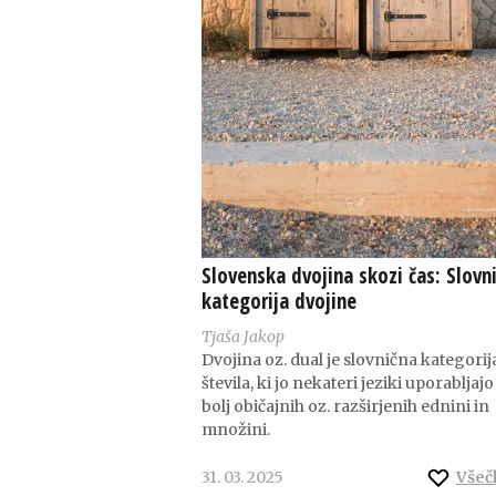
Slovenska dvojina skozi čas: Slovn
kategorija dvojine
Tjaša Jakop
Dvojina oz. dual je slovnična kategorij
števila, ki jo nekateri jeziki uporabljajo
bolj običajnih oz. razširjenih ednini in
množini.
31. 03. 2025
Všeč