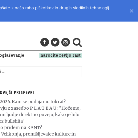
ašate z našo rabo piškotkov in drugih sledilnih tehnologij.
LITERATURO, KULTURO IN DRUŽBENA VPRAŠANJA
oglaševanje
naročite revijo rast
OVEJŠI PRISPEVKI
 2026: Kam se podajamo tokrat?
rvju z zasedbo P L A T E A U : “Hočemo,
am ljudje direktno povejo, kako je bilo
z bullshita”
o pridem na KANT?
 Velikonja, premišljevalec kulture in