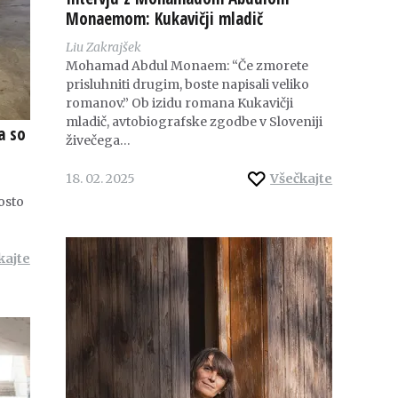
Monaemom: Kukavičji mladič
Liu Zakrajšek
Mohamad Abdul Monaem: “Če zmorete
prisluhniti drugim, boste napisali veliko
romanov.” Ob izidu romana Kukavičji
mladič, avtobiografske zgodbe v Sloveniji
a so
živečega…
18. 02. 2025
Všečkajte
osto
kajte