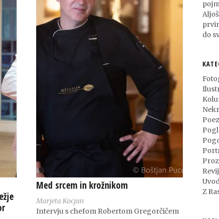
pojm
Aljo
prvi
do sv
KATE
Foto
Ilust
Kol
Nekr
Poez
Pogl
Pog
Port
Proz
Revi
Uvod
Med srcem in krožnikom
Z Ra
ežje
Marjeta Kocjan
or
Intervju s chefom Robertom Gregorčičem