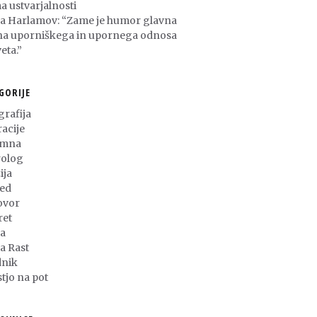
a ustvarjalnosti
ša Harlamov: “Zame je humor glavna
na uporniškega in upornega odnosa
eta.”
GORIJE
grafija
racije
umna
olog
ija
ed
ovor
ret
a
ja Rast
nik
stjo na pot