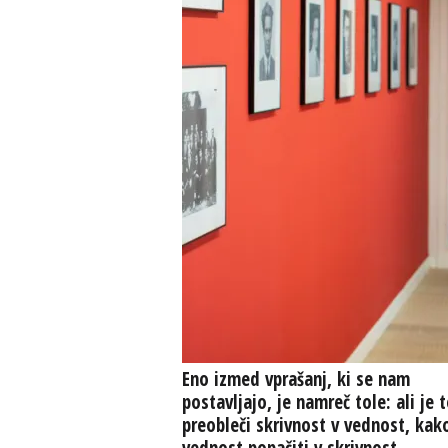
Eno izmed vprašanj, ki se nam
postavljajo, je namreč tole: ali je t
preobleči skrivnost v vednost, kak
vednost popačiti v skrivnost