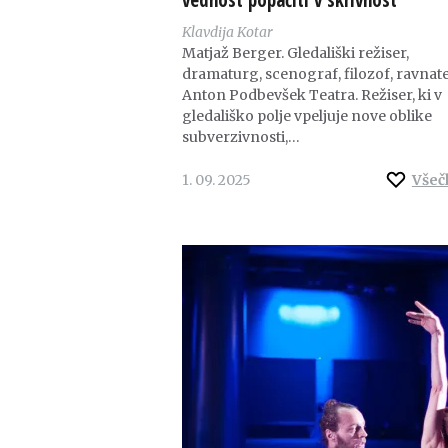
Klavdija Kotar
Matjaž Berger. Gledališki režiser,
dramaturg, scenograf, filozof, ravnate
Anton Podbevšek Teatra. Režiser, ki v
gledališko polje vpeljuje nove oblike
subverzivnosti,…
1. 09. 2025
Všeč