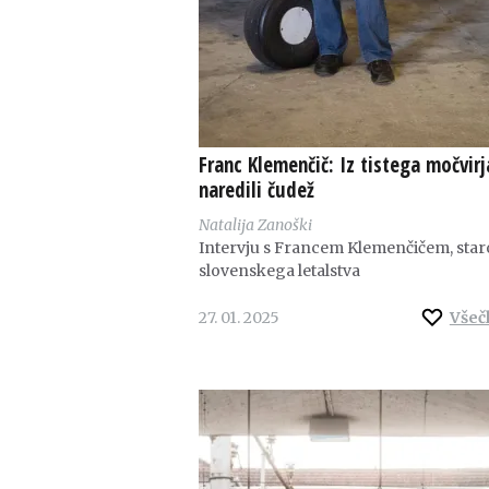
Franc Klemenčič: Iz tistega močvirj
naredili čudež
Natalija Zanoški
Intervju s Francem Klemenčičem, star
slovenskega letalstva
27. 01. 2025
Všeč