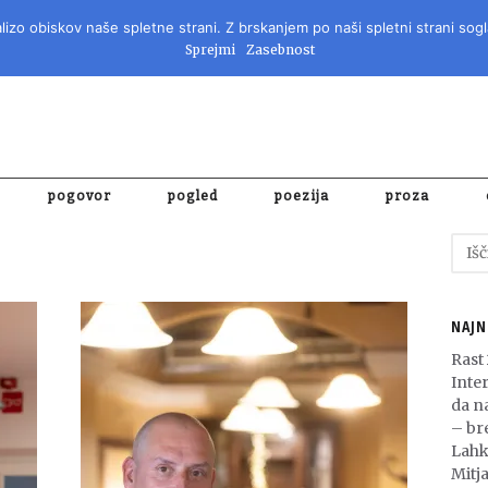
izo obiskov naše spletne strani. Z brskanjem po naši spletni strani sogl
REVIJA ZA 
Sprejmi
Zasebnost
pogovor
pogled
poezija
proza
Išči:
NAJN
Rast
Inte
da n
– bre
Lahk
Mitja