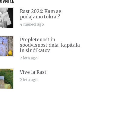
OVNICE
Rast 2026: Kam se
podajamo tokrat?
4 meseci ago
Prepletenost in
soodvisnost dela, kapitala
in sindikatov
2 leta ago
Vive la Rast
2 leta ago