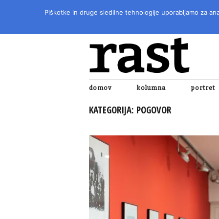
Piškotke in druge sledilne tehnologije uporabljamo za anal
domov
kolumna
portret
KATEGORIJA:
POGOVOR