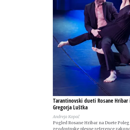
Tarantinovski dueti Rosane Hribar 
Gregorja Luštka
Andreja Kopač
Pogled Rosane Hribar na Duete Poleg
zgodovinske plesne reference zakon