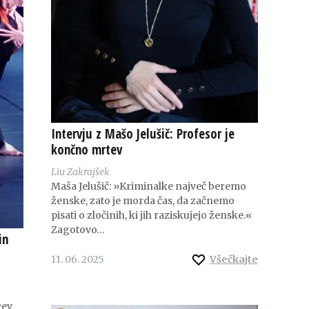
Intervju z Mašo Jelušič: Profesor je
končno mrtev
Liu Zakrajšek
Maša Jelušič: »Kriminalke največ beremo
ženske, zato je morda čas, da začnemo
pisati o zločinih, ki jih raziskujejo ženske.«
Zagotovo…
in
11. 06. 2025
Všečkajte
cev