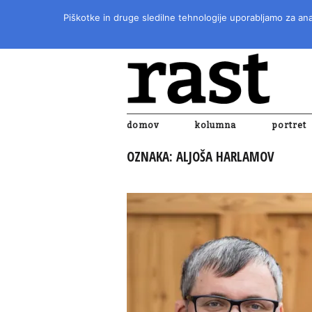
Piškotke in druge sledilne tehnologije uporabljamo za anal
domov
kolumna
portret
OZNAKA:
ALJOŠA HARLAMOV