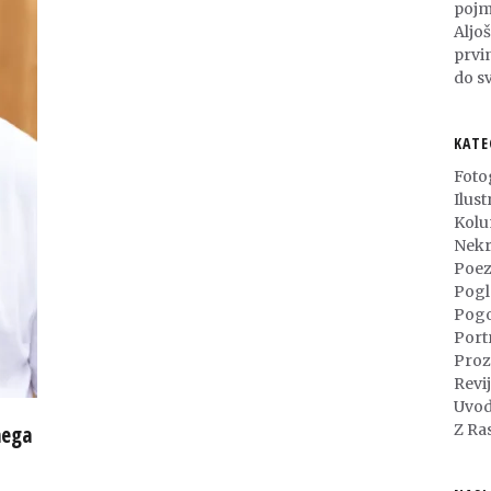
pojm
Aljo
prvi
do sv
KATE
Foto
Ilust
Kol
Nekr
Poez
Pogl
Pog
Port
Proz
Revi
Uvod
Z Ra
nega