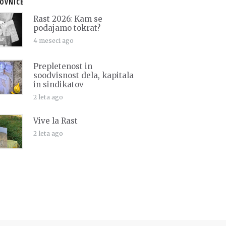
OVNICE
Rast 2026: Kam se
podajamo tokrat?
4 meseci ago
Prepletenost in
soodvisnost dela, kapitala
in sindikatov
2 leta ago
Vive la Rast
2 leta ago