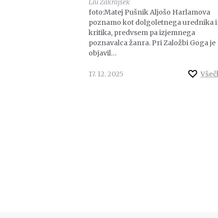
Liu Zakrajšek
foto:Matej Pušnik Aljošo Harlamova
poznamo kot dolgoletnega urednika i
kritika, predvsem pa izjemnega
poznavalca žanra. Pri Založbi Goga je
objavil…
17. 12. 2025
Všeč