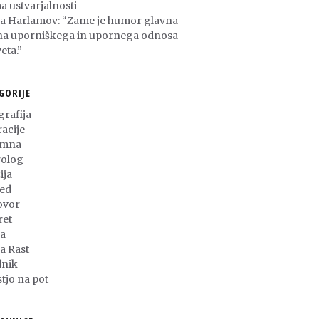
a ustvarjalnosti
ša Harlamov: “Zame je humor glavna
na uporniškega in upornega odnosa
eta.”
GORIJE
grafija
racije
umna
olog
ija
ed
ovor
ret
a
ja Rast
nik
stjo na pot