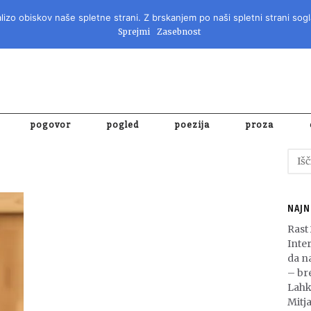
izo obiskov naše spletne strani. Z brskanjem po naši spletni strani sogl
REVIJA ZA 
Sprejmi
Zasebnost
pogovor
pogled
poezija
proza
Išči:
NAJN
Rast
Inte
da n
– bre
Lahk
Mitja