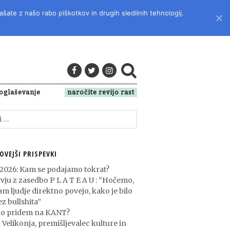
ašate z našo rabo piškotkov in drugih sledilnih tehnologij.
LITERATURO, KULTURO IN DRUŽBENA VPRAŠANJA
oglaševanje
naročite revijo rast
OVEJŠI PRISPEVKI
 2026: Kam se podajamo tokrat?
rvju z zasedbo P L A T E A U : “Hočemo,
am ljudje direktno povejo, kako je bilo
z bullshita”
o pridem na KANT?
 Velikonja, premišljevalec kulture in