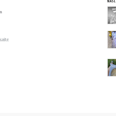
NASL
n
kajte