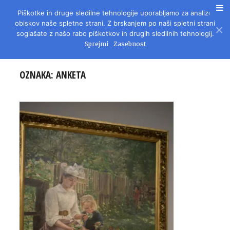
Piškotke in druge sledilne tehnologije uporabljamo za analizo
REVIJA ZA LITERATURO, KULTURO IN DRUŽBENA VPRAŠANJA
obiskov naše spletne strani. Z brskanjem po naši spletni strani
soglašate z našo rabo piškotkov in drugih sledilnih tehnologij.
Sprejmi
Zasebnost
OZNAKA:
ANKETA