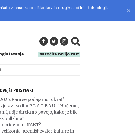
ašate z našo rabo piškotkov in drugih sledilnih tehnologij.
LITERATURO, KULTURO IN DRUŽBENA VPRAŠANJA
oglaševanje
naročite revijo rast
OVEJŠI PRISPEVKI
 2026: Kam se podajamo tokrat?
rvju z zasedbo P L A T E A U : “Hočemo,
am ljudje direktno povejo, kako je bilo
z bullshita”
o pridem na KANT?
 Velikonja, premišljevalec kulture in