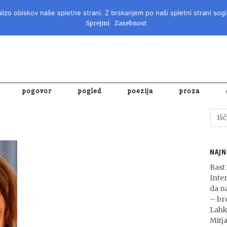
izo obiskov naše spletne strani. Z brskanjem po naši spletni strani sogl
REVIJA ZA 
Sprejmi
Zasebnost
pogovor
pogled
poezija
proza
Išči:
NAJN
Rast
Inte
da n
– bre
Lahk
Mitja