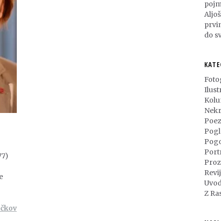
pojm
Aljo
prvi
do sv
KATE
Foto
Ilust
Kol
Nekr
Poez
Pogl
Pog
Port
77)
Proz
Revi
e
Uvod
Z Ra
ečkov