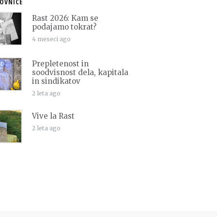
OVNICE
Rast 2026: Kam se
podajamo tokrat?
4 meseci ago
Prepletenost in
soodvisnost dela, kapitala
in sindikatov
2 leta ago
Vive la Rast
2 leta ago