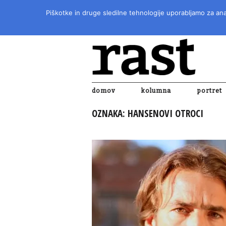
Piškotke in druge sledilne tehnologije uporabljamo za anal
domov
kolumna
portret
OZNAKA:
HANSENOVI OTROCI