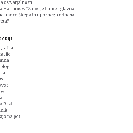
a ustvarjalnosti
ša Harlamov: “Zame je humor glavna
na uporniškega in upornega odnosa
eta.”
GORIJE
grafija
racije
umna
olog
ija
ed
ovor
ret
a
ja Rast
nik
stjo na pot