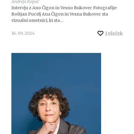
Andreja Kopač
Intervju z Ano Čigon in Vesno Bukovec Fotografije:
Boštjan Pucelj Ana Čigon in Vesna Bukovec sta
vizualni umetnici, ki sta…
16. 09. 2024
1
všeček