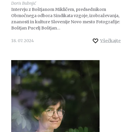
Doris Bubnjić
Intervju z Boštjanom Mikličem, predsednikom
Območnega odbora Sindikata vzgoje, izobraževanja,
znanosti in kulture Slovenije Novo mesto Fotografije:
Boštjan Pucelj Boštjan…
18. 07. 2024
Všečkajte