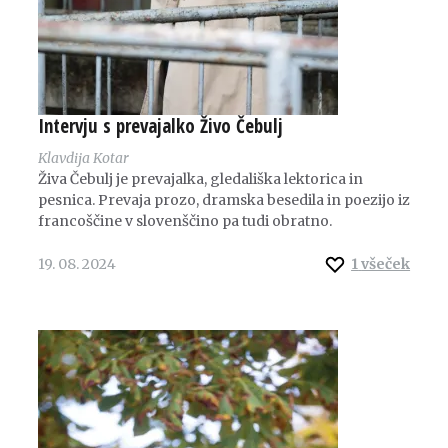
Intervju s prevajalko Živo Čebulj
Klavdija Kotar
Živa Čebulj je prevajalka, gledališka lektorica in
pesnica. Prevaja prozo, dramska besedila in poezijo iz
francoščine v slovenščino pa tudi obratno.
19. 08. 2024
1
všeček