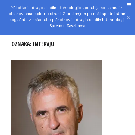
Piškotke in druge sledilne tehnologije uporabljamo za analizo
REVIJA ZA LITERATURO, KULTURO IN DRUŽBENA VPRAŠANJA
obiskov naše spletne strani. Z brskanjem po naši spletni strani
soglašate z našo rabo piškotkov in drugih sledilnih tehnologij.
Sprejmi
Zasebnost
OZNAKA:
INTERVJU