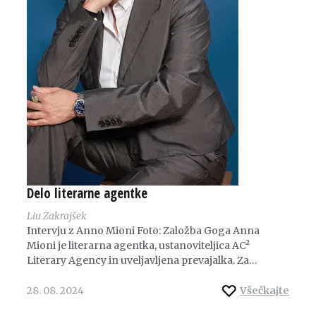
Delo literarne agentke
Liu Zakrajšek
Intervju z Anno Mioni Foto: Založba Goga Anna
Mioni je literarna agentka, ustanoviteljica AC²
Literary Agency in uveljavljena prevajalka. Za…
28. 08. 2024
Všečkajte