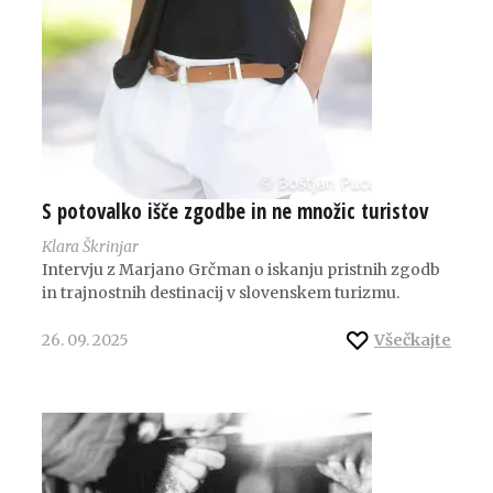
S potovalko išče zgodbe in ne množic turistov
Klara Škrinjar
Intervju z Marjano Grčman o iskanju pristnih zgodb
in trajnostnih destinacij v slovenskem turizmu.
26. 09. 2025
Všečkajte