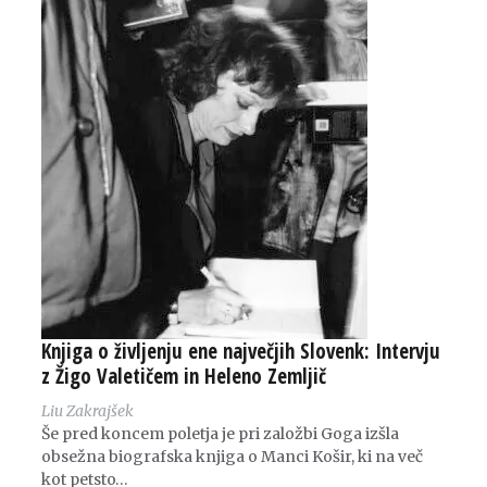
Knjiga o življenju ene največjih Slovenk: Intervju
z Žigo Valetičem in Heleno Zemljič
Liu Zakrajšek
Še pred koncem poletja je pri založbi Goga izšla
obsežna biografska knjiga o Manci Košir, ki na več
kot petsto…