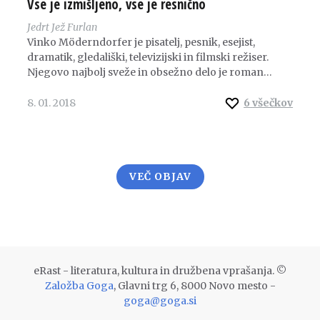
Vse je izmišljeno, vse je resnično
Jedrt Jež Furlan
Vinko Möderndorfer je pisatelj, pesnik, esejist,
dramatik, gledališki, televizijski in filmski režiser.
Njegovo najbolj sveže in obsežno delo je roman…
8. 01. 2018
6
všečkov
Številčenje
VEČ OBJAV
prispevkov
eRast - literatura, kultura in družbena vprašanja. ©
Založba Goga
, Glavni trg 6, 8000 Novo mesto -
goga@goga.si