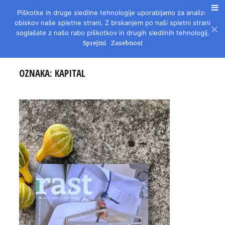
Piškotke in druge sledilne tehnologije uporabljamo za analizo
REVIJA ZA LITERATURO, KULTURO IN DRUŽBENA VPRAŠANJA
obiskov naše spletne strani. Z brskanjem po naši spletni strani
soglašate z našo rabo piškotkov in drugih sledilnih tehnologij.
Sprejmi
Zasebnost
OZNAKA:
KAPITAL