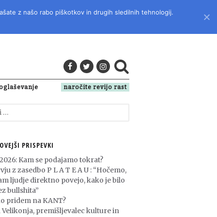
ašate z našo rabo piškotkov in drugih sledilnih tehnologij.
LITERATURO, KULTURO IN DRUŽBENA VPRAŠANJA
oglaševanje
naročite revijo rast
OVEJŠI PRISPEVKI
 2026: Kam se podajamo tokrat?
rvju z zasedbo P L A T E A U : “Hočemo,
am ljudje direktno povejo, kako je bilo
z bullshita”
o pridem na KANT?
 Velikonja, premišljevalec kulture in