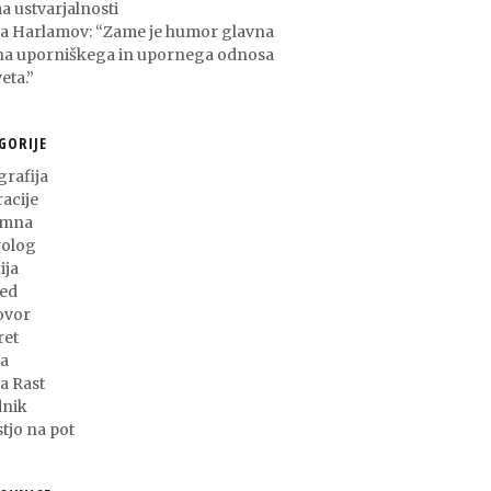
a ustvarjalnosti
ša Harlamov: “Zame je humor glavna
na uporniškega in upornega odnosa
eta.”
GORIJE
grafija
racije
umna
olog
ija
ed
ovor
ret
a
ja Rast
nik
stjo na pot