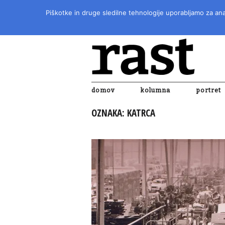
Piškotke in druge sledilne tehnologije uporabljamo za anal
domov
kolumna
portret
OZNAKA:
KATRCA