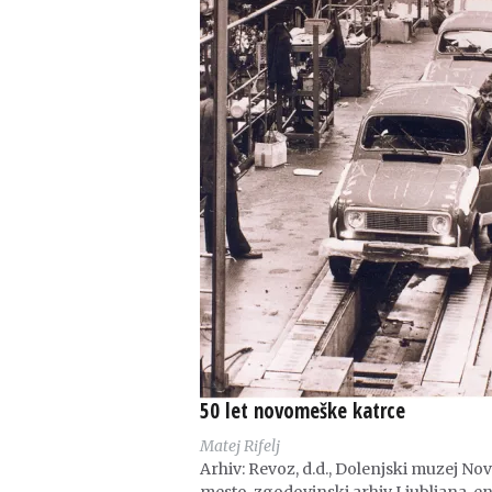
50 let novomeške katrce
Matej Rifelj
Arhiv: Revoz, d.d., Dolenjski muzej No
mesto, zgodovinski arhiv Ljubljana, e