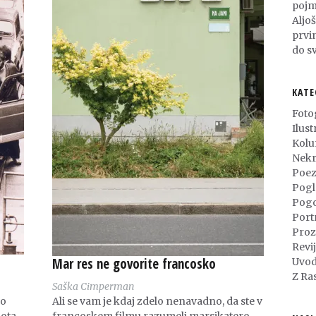
pojm
Aljo
prvi
do sv
KATE
Foto
Ilust
Kol
Nekr
Poez
Pogl
Pog
Port
Proz
Revi
Mar res ne govorite francosko
Uvod
Z Ra
Saška Cimperman
vo
Ali se vam je kdaj zdelo nenavadno, da ste v
nota
francoskem filmu razumeli marsikatero