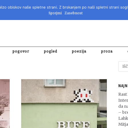
izo obiskov naše spletne strani. Z brskanjem po naši spletni strani sogl
REVIJA ZA 
Sprejmi
Zasebnost
pogovor
pogled
poezija
proza
Išči:
NAJN
Rast
Inte
da n
– bre
Lahk
Mitja