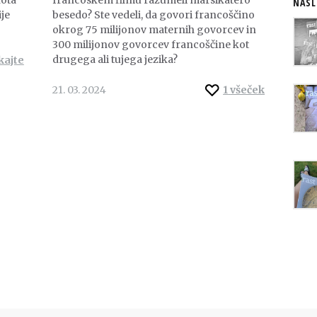
NASL
je
besedo? Ste vedeli, da govori francoščino
okrog 75 milijonov maternih govorcev in
300 milijonov govorcev francoščine kot
drugega ali tujega jezika?
kajte
21. 03. 2024
1
všeček