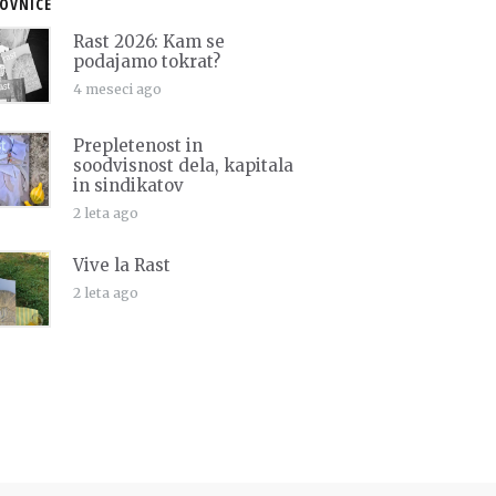
OVNICE
Rast 2026: Kam se
podajamo tokrat?
4 meseci ago
Prepletenost in
soodvisnost dela, kapitala
in sindikatov
2 leta ago
Vive la Rast
2 leta ago