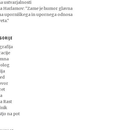
a ustvarjalnosti
ša Harlamov: “Zame je humor glavna
na uporniškega in upornega odnosa
eta.”
GORIJE
grafija
racije
umna
olog
ija
ed
ovor
ret
a
ja Rast
nik
stjo na pot