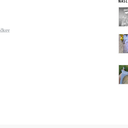
NASL
ečkov