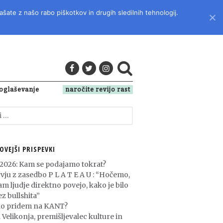
ašate z našo rabo piškotkov in drugih sledilnih tehnologij.
LITERATURO, KULTURO IN DRUŽBENA VPRAŠANJA
oglaševanje
naročite revijo rast
OVEJŠI PRISPEVKI
 2026: Kam se podajamo tokrat?
rvju z zasedbo P L A T E A U : “Hočemo,
am ljudje direktno povejo, kako je bilo
z bullshita”
o pridem na KANT?
 Velikonja, premišljevalec kulture in