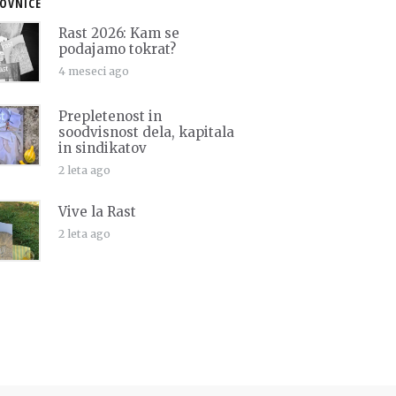
OVNICE
Rast 2026: Kam se
podajamo tokrat?
4 meseci ago
Prepletenost in
soodvisnost dela, kapitala
in sindikatov
2 leta ago
Vive la Rast
2 leta ago