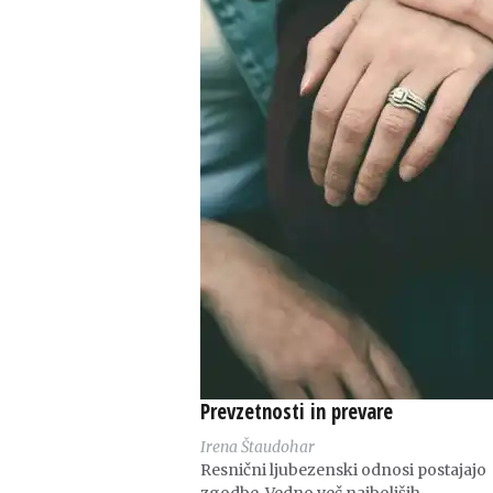
Prevzetnosti in prevare
Irena Štaudohar
Resnični ljubezenski odnosi postajajo
zgodbe. Vedno več najboljših