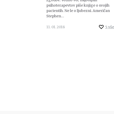
psihoterapevtov piše knjige o svojih
pacientih. Ne le o ljubezni. Američan
Stephen…
11. 01. 2018
5
vš