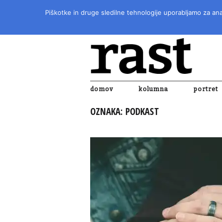
Piškotke in druge sledilne tehnologije uporabljamo za anal
domov
kolumna
portret
OZNAKA:
PODKAST