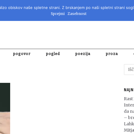
izo obiskov naše spletne strani. Z brskanjem po naši spletni strani sogl
REVIJA ZA 
Sprejmi
Zasebnost
pogovor
pogled
poezija
proza
Išči:
NAJN
Rast
Inte
da n
– bre
Lahk
Mitja