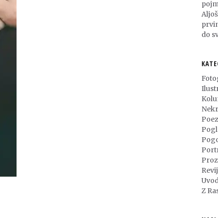
pojm
Aljo
prvi
do sv
KATE
Foto
Ilust
Kol
Nekr
Poez
Pogl
Pog
Port
Proz
Revi
Uvod
Z Ra