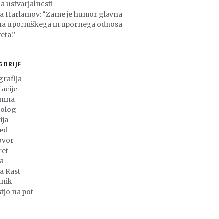
a ustvarjalnosti
ša Harlamov: “Zame je humor glavna
na uporniškega in upornega odnosa
eta.”
GORIJE
grafija
racije
umna
olog
ija
ed
ovor
ret
a
ja Rast
nik
stjo na pot