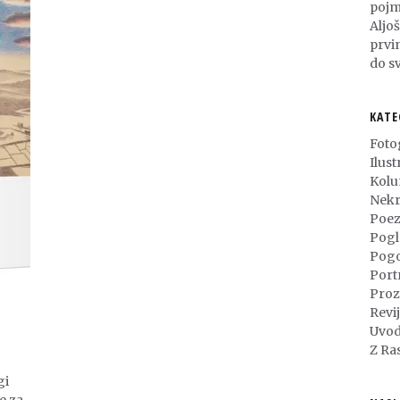
pojm
Aljo
prvi
do sv
KATE
Foto
Ilust
Kol
Nekr
Poez
Pogl
Pog
Port
Proz
Revi
Uvod
Z Ra
gi
e za