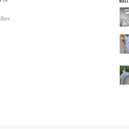
NASL
ečkov