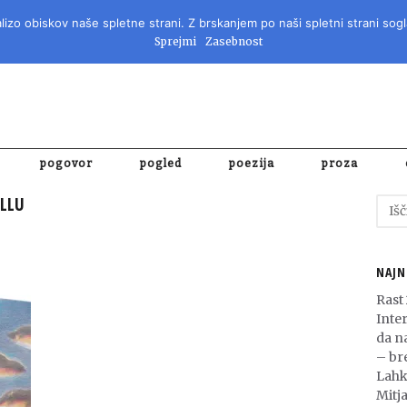
izo obiskov naše spletne strani. Z brskanjem po naši spletni strani sogl
REVIJA ZA 
Sprejmi
Zasebnost
pogovor
pogled
poezija
proza
ULLU
Išči:
NAJN
Rast
Inte
da n
– bre
Lahk
Mitja