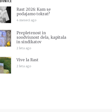
OVNICE
Rast 2026: Kam se
podajamo tokrat?
4 meseci ago
Prepletenost in
soodvisnost dela, kapitala
in sindikatov
2 leta ago
Vive la Rast
2 leta ago