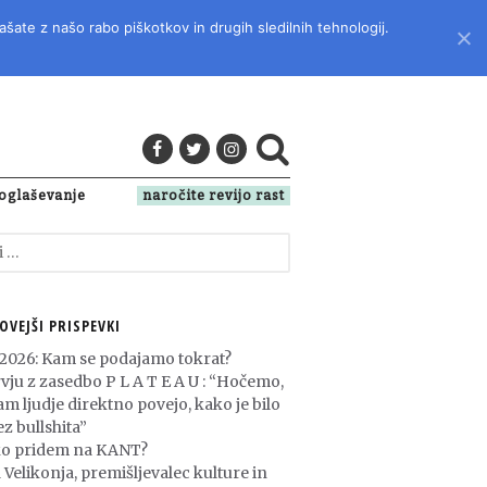
ašate z našo rabo piškotkov in drugih sledilnih tehnologij.
LITERATURO, KULTURO IN DRUŽBENA VPRAŠANJA
oglaševanje
naročite revijo rast
OVEJŠI PRISPEVKI
 2026: Kam se podajamo tokrat?
rvju z zasedbo P L A T E A U : “Hočemo,
am ljudje direktno povejo, kako je bilo
z bullshita”
o pridem na KANT?
 Velikonja, premišljevalec kulture in