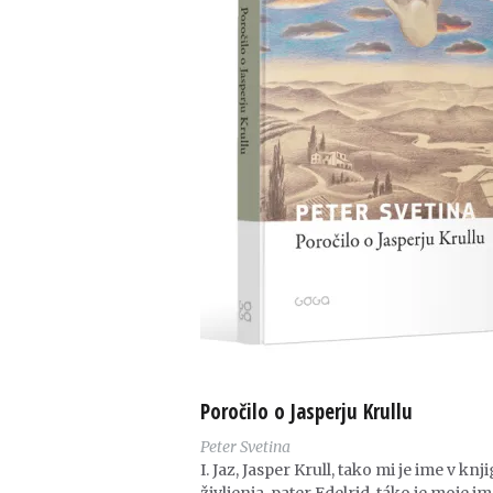
Poročilo o Jasperju Krullu
Peter Svetina
I. Jaz, Jasper Krull, tako mi je ime v knji
življenja, pater Edelrid, táko je moje im