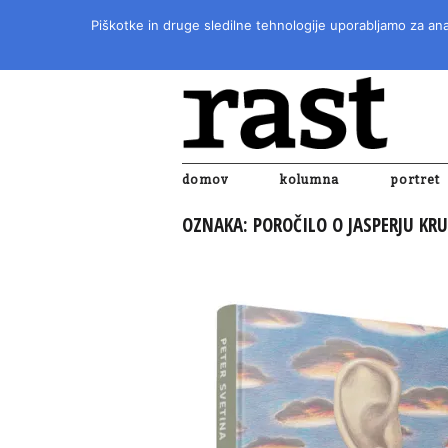
Piškotke in druge sledilne tehnologije uporabljamo za anal
domov
kolumna
portret
OZNAKA:
POROČILO O JASPERJU KR