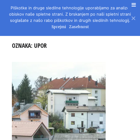
Piškotke in druge sledilne tehnologije uporabljamo za analizo
REVIJA ZA LITERATURO, KULTURO IN DRUŽBENA VPRAŠANJA
obiskov naše spletne strani. Z brskanjem po naši spletni strani
soglašate z našo rabo piškotkov in drugih sledilnih tehnologij.
Sprejmi
Zasebnost
OZNAKA:
UPOR