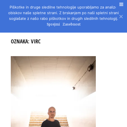
Piškotke in druge sledilne tehnologije uporabljamo za analizo
REVIJA ZA LITERATURO, KULTURO IN DRUŽBENA VPRAŠANJA
obiskov naše spletne strani. Z brskanjem po naši spletni strani
soglašate z našo rabo piškotkov in drugih sledilnih tehnologij.
Sprejmi
Zasebnost
OZNAKA:
VIRC