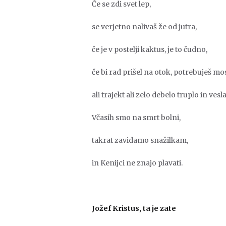
Če se zdi svet lep,
se verjetno nalivaš že od jutra,
če je v postelji kaktus, je to čudno,
če bi rad prišel na otok, potrebuješ mo
ali trajekt ali zelo debelo truplo in vesla
Včasih smo na smrt bolni,
takrat zavidamo snažilkam,
in Kenijci ne znajo plavati.
Jožef Kristus, ta je zate