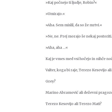
»Kaj počnejo ti ljudje, Robin?«
»Umirajo.«
»Aha. Sem mislil, da so že mrtvi.«
»Ne, ne. Prej morajo še nekaj postoriti
»Aha, aha …«
Kaj je vmes med vsi hočejo in nihče no
Valter, koga bi raje, Terezo Kesovijo al
Grey?
Marino Abramović ali deževni pragoz
Terezo Kesovijo ali Terezo Mati?