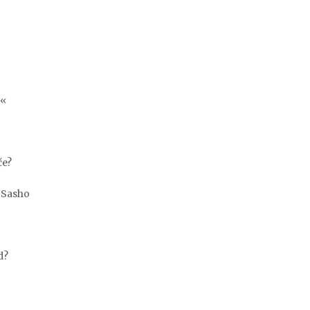
.«
če?
i Sasho
d?