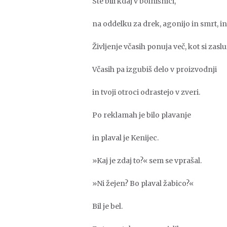
Ste bili kdaj v bolnišnici,
na oddelku za drek, agonijo in smrt, in 
Življenje včasih ponuja več, kot si zaslu
Včasih pa izgubiš delo v proizvodnji
in tvoji otroci odrastejo v zveri.
Po reklamah je bilo plavanje
in plaval je Kenijec.
»Kaj je zdaj to?« sem se vprašal.
»Ni žejen? Bo plaval žabico?«
Bil je bel.