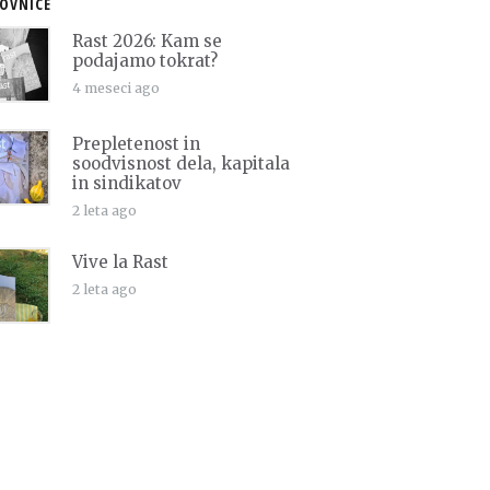
OVNICE
Rast 2026: Kam se
podajamo tokrat?
4 meseci ago
Prepletenost in
soodvisnost dela, kapitala
in sindikatov
2 leta ago
Vive la Rast
2 leta ago