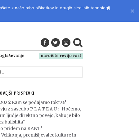
ašate z našo rabo piškotkov in drugih sledilnih tehnologij.
LITERATURO, KULTURO IN DRUŽBENA VPRAŠANJA
oglaševanje
naročite revijo rast
OVEJŠI PRISPEVKI
 2026: Kam se podajamo tokrat?
rvju z zasedbo P L A T E A U : “Hočemo,
am ljudje direktno povejo, kako je bilo
z bullshita”
o pridem na KANT?
 Velikonja, premišljevalec kulture in