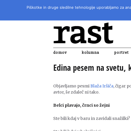
Piškotke in druge sledilne tehnologije uporabljamo za anal
domov
kolumna
portret
Edina pesem na svetu, k
Objavljamo pesmi
Blaža Iršiča
, čigar p
avtor, še zdaleč ni tako.
Belci plavajo, črnci so žejni
Ste bili kdaj v baru in zavidali snažilki?