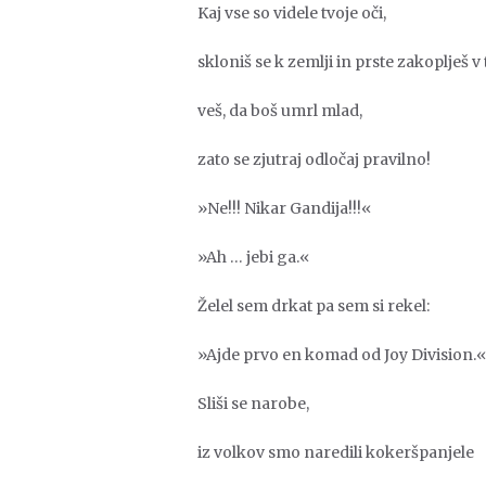
Kaj vse so videle tvoje oči,
skloniš se k zemlji in prste zakoplješ v 
veš, da boš umrl mlad,
zato se zjutraj odločaj pravilno!
»Ne!!! Nikar Gandija!!!«
»Ah … jebi ga.«
Želel sem drkat pa sem si rekel:
»Ajde prvo en komad od Joy Division.«
Sliši se narobe,
iz volkov smo naredili kokeršpanjele