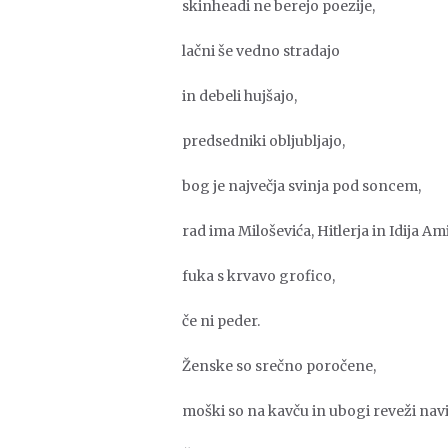
skinheadi ne berejo poezije,
lačni še vedno stradajo
in debeli hujšajo,
predsedniki obljubljajo,
bog je največja svinja pod soncem,
rad ima Miloševića, Hitlerja in Idija Am
fuka s krvavo grofico,
če ni peder.
Ženske so srečno poročene,
moški so na kavču in ubogi reveži navi