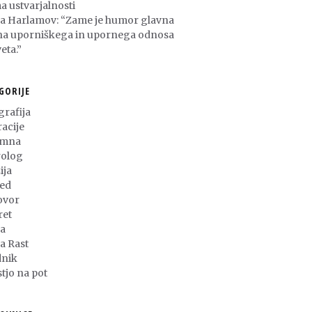
a ustvarjalnosti
ša Harlamov: “Zame je humor glavna
na uporniškega in upornega odnosa
eta.”
GORIJE
grafija
racije
umna
olog
ija
ed
ovor
ret
a
ja Rast
nik
stjo na pot