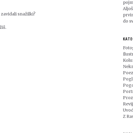
pojm
Aljo
zavidali snažilki?
prvi
do sv
žiš.
KATE
Foto
Ilust
Kol
Nekr
Poez
Pogl
Pog
Port
Proz
Revi
Uvod
Z Ra