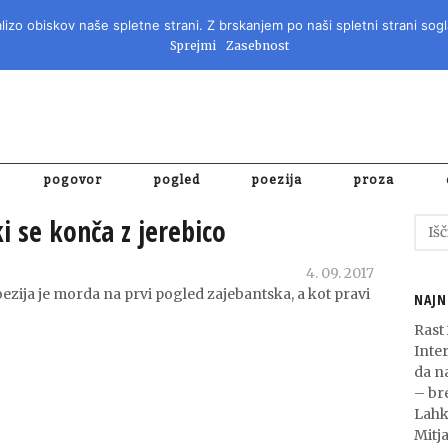
izo obiskov naše spletne strani. Z brskanjem po naši spletni strani sogl
REVIJA ZA 
Sprejmi
Zasebnost
pogovor
pogled
poezija
proza
i se konča z jerebico
Išči:
4. 09. 2017
oezija je morda na prvi pogled zajebantska, a kot pravi
NAJN
Rast
Inte
da n
– bre
Lahk
Mitja