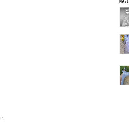
NASL
e,