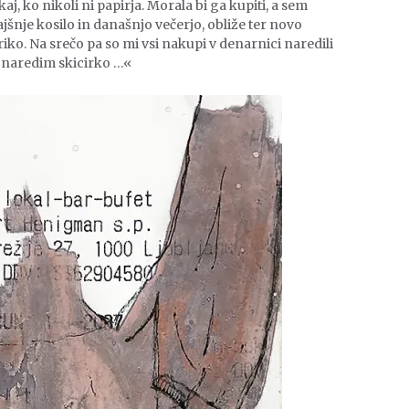
aj, ko nikoli ni papirja. Morala bi ga kupiti, a sem
ajšnje kosilo in današnjo večerjo, obliže ter novo
riko. Na srečo pa so mi vsi nakupi v denarnici naredili
i naredim skicirko …«