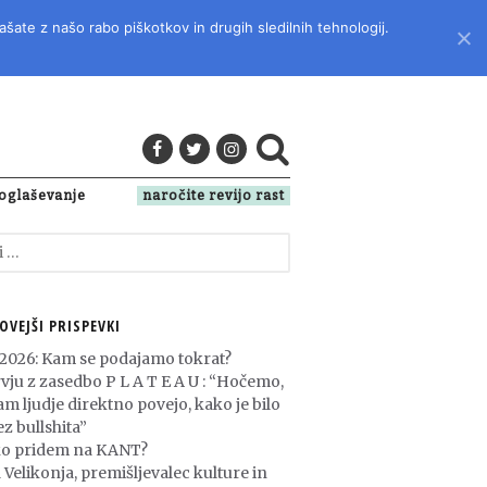
ašate z našo rabo piškotkov in drugih sledilnih tehnologij.
LITERATURO, KULTURO IN DRUŽBENA VPRAŠANJA
oglaševanje
naročite revijo rast
OVEJŠI PRISPEVKI
 2026: Kam se podajamo tokrat?
rvju z zasedbo P L A T E A U : “Hočemo,
am ljudje direktno povejo, kako je bilo
z bullshita”
o pridem na KANT?
 Velikonja, premišljevalec kulture in