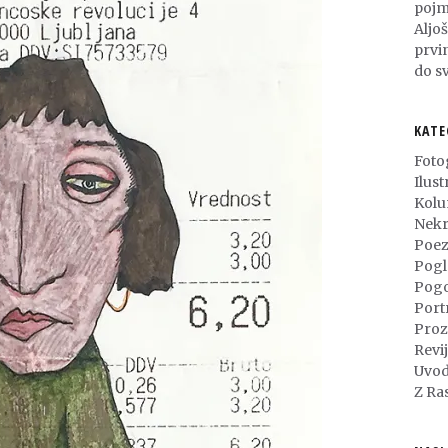
pojm
Aljo
prvi
do sv
KATE
Foto
Ilust
Kol
Nekr
Poez
Pogl
Pog
Port
Proz
Revi
Uvod
Z Ra