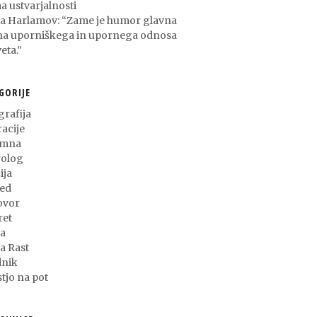
a ustvarjalnosti
ša Harlamov: “Zame je humor glavna
na uporniškega in upornega odnosa
eta.”
GORIJE
grafija
racije
umna
olog
ija
ed
ovor
ret
a
ja Rast
nik
stjo na pot