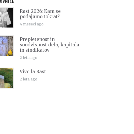
OVNICE
Rast 2026: Kam se
podajamo tokrat?
4 meseci ago
Prepletenost in
soodvisnost dela, kapitala
in sindikatov
2 leta ago
Vive la Rast
2 leta ago