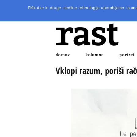
Piškotke in druge sledilne tehnologije uporabljamo za anal
domov
kolumna
portret
Vklopi razum, poriši ra