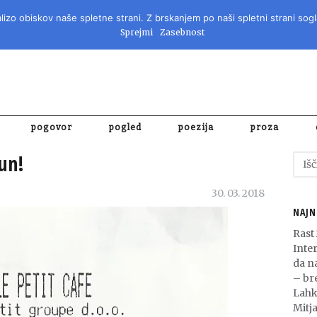
izo obiskov naše spletne strani. Z brskanjem po naši spletni strani sogl
REVIJA ZA 
Sprejmi
Zasebnost
pogovor
pogled
poezija
proza
čun!
Išči:
30. 03. 2018
NAJN
Rast
Inte
da n
– bre
Lahk
Mitja