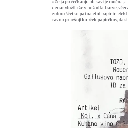
»Želja po čečkanju ob kavi je močna, a k
denar vložila že v nož olfa, barve, včer
zobno ščetko pa toaletni papir in elekt
ravno pravšnji kupček papirčkov, da s