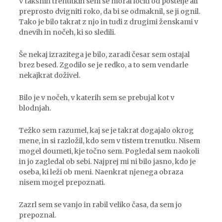
V takšnih trenutkih sem se moral ločiti od postelje ali
preprosto dvigniti roko, da bi se odmaknil, se ji ognil.
Tako je bilo takrat z njo in tudi z drugimi ženskami v
dnevih in nočeh, ki so sledili.
Še nekaj izrazitega je bilo, zaradi česar sem ostajal
brez besed. Zgodilo se je redko, a to sem vendarle
nekajkrat doživel.
Bilo je v nočeh, v katerih sem se prebujal kot v
blodnjah.
Težko sem razumel, kaj se je takrat dogajalo okrog
mene, in si razložil, kdo sem v tistem trenutku. Nisem
mogel doumeti, kje točno sem. Pogledal sem naokoli
in jo zagledal ob sebi. Najprej mi ni bilo jasno, kdo je
oseba, ki leži ob meni. Naenkrat njenega obraza
nisem mogel prepoznati.
Zazrl sem se vanjo in rabil veliko časa, da sem jo
prepoznal.