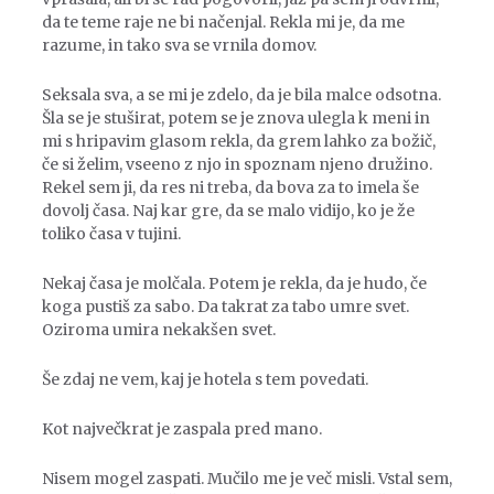
da te teme raje ne bi načenjal. Rekla mi je, da me
razume, in tako sva se vrnila domov.
Seksala sva, a se mi je zdelo, da je bila malce odsotna.
Šla se je stuširat, potem se je znova ulegla k meni in
mi s hripavim glasom rekla, da grem lahko za božič,
če si želim, vseeno z njo in spoznam njeno družino.
Rekel sem ji, da res ni treba, da bova za to imela še
dovolj časa. Naj kar gre, da se malo vidijo, ko je že
toliko časa v tujini.
Nekaj časa je molčala. Potem je rekla, da je hudo, če
koga pustiš za sabo. Da takrat za tabo umre svet.
Oziroma umira nekakšen svet.
Še zdaj ne vem, kaj je hotela s tem povedati.
Kot največkrat je zaspala pred mano.
Nisem mogel zaspati. Mučilo me je več misli. Vstal sem,