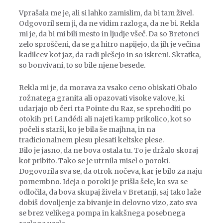
Vprašala me je, ali si lahko zamislim, da bi tam živel.
Odgovoril sem ji, da ne vidim razloga, da ne bi. Rekla
mi je, da bi mi bili mesto in ljudje všeč. Da so Bretonci
zelo sproščeni, da se ga hitro napijejo, da jih je večina
kadilcev kot jaz, da radi plešejo in so iskreni. Skratka,
so bonvivani, to so bile njene besede.
Rekla mi je, da morava za vsako ceno obiskati Obalo
rožnatega granita ali opazovati visoke valove, ki
udarjajo ob čeri rta Pointe du Raz, se sprehoditi po
otokih pri Landédi ali najeti kamp prikolico, kot so
počeli s starši, ko je bila še majhna, in na
tradicionalnem plesu plesati keltske plese.
Bilo je jasno, da ne bova ostala tu. To je držalo skoraj
kot pribito. Tako se je utrnila misel o poroki.
Dogovorila sva se, da otrok nočeva, kar je bilo za naju
pomembno. Ideja o poroki je prišla šele, ko sva se
odločila, da bova skupaj živela v Bretanji, saj tako laže
dobiš dovoljenje za bivanje in delovno vizo, zato sva
se brez velikega pompa in kakšnega posebnega