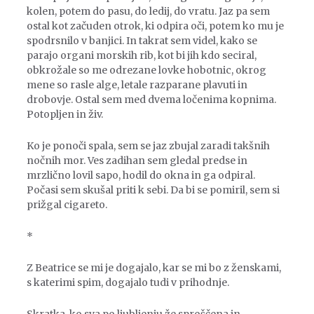
kolen, potem do pasu, do ledij, do vratu. Jaz pa sem
ostal kot začuden otrok, ki odpira oči, potem ko mu je
spodrsnilo v banjici. In takrat sem videl, kako se
parajo organi morskih rib, kot bi jih kdo seciral,
obkrožale so me odrezane lovke hobotnic, okrog
mene so rasle alge, letale razparane plavuti in
drobovje. Ostal sem med dvema ločenima kopnima.
Potopljen in živ.
Ko je ponoči spala, sem se jaz zbujal zaradi takšnih
nočnih mor. Ves zadihan sem gledal predse in
mrzlično lovil sapo, hodil do okna in ga odpiral.
Počasi sem skušal priti k sebi. Da bi se pomiril, sem si
prižgal cigareto.
*
Z Beatrice se mi je dogajalo, kar se mi bo z ženskami,
s katerimi spim, dogajalo tudi v prihodnje.