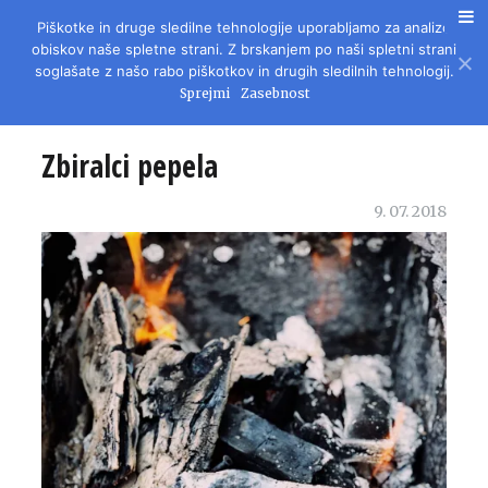
Piškotke in druge sledilne tehnologije uporabljamo za analizo
REVIJA ZA LITERATURO, KULTURO IN DRUŽBENA VPRAŠANJA
obiskov naše spletne strani. Z brskanjem po naši spletni strani
soglašate z našo rabo piškotkov in drugih sledilnih tehnologij.
Sprejmi
Zasebnost
Zbiralci pepela
9. 07. 2018