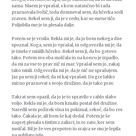
sama. Nisem je vprašal, s kom natančno bi rada
praznovala božič, toda domneval sem, da hčerka sodi
zraven. Rekel sem ji, da je v redu, kar se mene tiče.
Poljubila me je in plesala dalje.
Potem se je vrnila. Rekla mi je, da jo bom nekega dne
spoznal. Koga, sem jo vprašal, in odgovorila mi je, da
je imela v mislih hčerko. Rekel sem ji, da bo gotovo
tako. Potem sva oba molčala in na koncu je izpadlo,
da mi za vse to prav nič ni mar. Vprašal sem jo, zakaj
tako misli. Odgovorila mi je, da je nič ne sprašujem.
Jaz pa sem ji rekel, da ni kaj vprašati. Da gre lahko
mirno praznovat s svojo družino, da je tako prav.
Takrat sem opazil, da jo je to spravilo v rahlo slabo
voljo. Rekla mi je, da bom kmalu postal del družine.
Naredil sem požirek vina in pokimal, rekoč, da bo res
tako. Čakala je, ali bom še kaj dodal. Potem je še
naprej plesala s tistim z zalizci, in to zato, ker sem
molčal. Bil je že ves prepoten in srajca se mu je lepila
na suhljato telo.