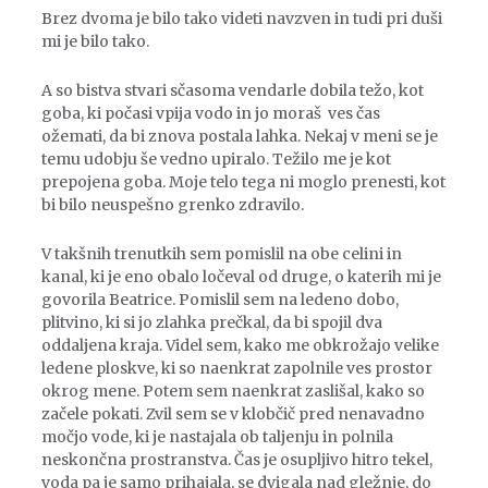
Brez dvoma je bilo tako videti navzven in tudi pri duši
mi je bilo tako.
A so bistva stvari sčasoma vendarle dobila težo, kot
goba, ki počasi vpija vodo in jo moraš ves čas
ožemati, da bi znova postala lahka. Nekaj v meni se je
temu udobju še vedno upiralo. Težilo me je kot
prepojena goba. Moje telo tega ni moglo prenesti, kot
bi bilo neuspešno grenko zdravilo.
V takšnih trenutkih sem pomislil na obe celini in
kanal, ki je eno obalo ločeval od druge, o katerih mi je
govorila Beatrice. Pomislil sem na ledeno dobo,
plitvino, ki si jo zlahka prečkal, da bi spojil dva
oddaljena kraja. Videl sem, kako me obkrožajo velike
ledene ploskve, ki so naenkrat zapolnile ves prostor
okrog mene. Potem sem naenkrat zaslišal, kako so
začele pokati. Zvil sem se v klobčič pred nenavadno
močjo vode, ki je nastajala ob taljenju in polnila
neskončna prostranstva. Čas je osupljivo hitro tekel,
voda pa je samo prihajala, se dvigala nad gležnje, do