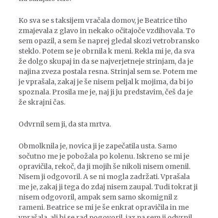
Ko sva se s taksijem vračala domov, je Beatrice tiho
zmajevala z glavo in nekako očitajoče vzdihovala. To
sem opazil, a sem še naprej gledal skozi vetrobransko
steklo. Potem se je obrnila k meni. Rekla mi je, da sva
že dolgo skupaj in da se najverjetneje strinjam, da je
najina zveza postala resna. Strinjal sem se. Potem me
je vprašala, zakaj je še nisem peljal k mojima, da bi jo
spoznala. Prosila me je, naj ji ju predstavim, češ da je
že skrajni čas.
Odvrnil sem ji, da sta mrtva.
Obmolknila je, novica ji je zapečatila usta. Samo
sočutno me je pobožala po kolenu. Iskreno se mi je
opravičila, rekoč, da ji mojih še nikoli nisem omenil.
Nisem ji odgovoril. A se ni mogla zadržati. Vprašala
me je, zakaj ji tega do zdaj nisem zaupal. Tudi tokrat ji
nisem odgovoril, ampak sem samo skomignil z
rameni. Beatrice se mi je še enkrat opravičila in me
vprašala, ali bi se rad pogovoril, jaz pa sem ji odvrnil,