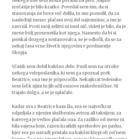
Nekega dne sem Kosta povabil na pivo. Najino
srečanje je bilo kratko. Povedal sem mu, da si
stanovanja ne bova več delila, in mu ponudil, da za
naslednji mesec plačam svoj del najemnine, a me je
zavrnil. Proti moji selitvi ni imel nič, videti je bilo, da je
mene bolj presenetila kot njega. Namesto da bi si
poiskal drugega sostanovalca, se je odločil, da se za
nekaj časa vrne živet k njegovim v predmestje
Skopja.
Včasih sem dobil kakšno delo. Pazil sem na otroke
nekega veleposlanika, ki sem ga spoznal prek
Beatrice, ona me je priporočila. Nekajkrat tedensko
sem šel k njim in jih učil osnove makedonščine. Ni
trajalo dolgo, a se je splačalo.
Kadar sva z Beatrice kam šla, sva se največkrat
odpeljala z njenim službenim avtom ali taksijem, za
katerega je vedno plačala ona. Za razliko od mene ni
bila vajena hoje, razen kratkih sprehodov po parku,
kjer sva po navadi pristala na kakšni klopi ob rečnem