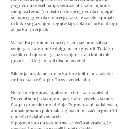
pogovor nanesel nanjo, sem začutil, kako hipoma
menjava temo. Namesto da bi spregovorila o njej, je
še naprej govorila o narečju, kako je začelo izginjati
in kako se ga v njeni regiji zdaj v šolah učijo kot drugi
ali pa kar prvi jezik.
Vsakič, ko je omenila narečje, sem jaz pomislil na
svojega, v katerem že dolgo nisem govoril. Toda za
razliko od nje sem ga jaz v svojem kraju kot otrok
govoril, a ji tega nikoli nisem povedal.
Bilo je jasno, da po koncu kariere kulturne atašejke
ne bo ostala v Skopju. To sva vedela oba.
Nekoč me je vprašala, ali sem o tem kaj razmišljal.
Povedal sem ji, da ne, ona pa je takoj vedela, da me v
Skopju prav nič ne zadržuje. Pogovora ni nadaljevala,
ampak je samo pokimala z glavo in mi začela govoriti
o nekih trivialnih stvareh.
K pogovorom na to temo sva se večkrat vračala, še