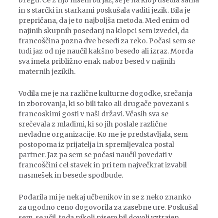
bregu. Če z njo nisem bil jaz, se je na klop usedla sama
in s starčki in starkami poskušala vaditi jezik. Bila je
prepričana, da je to najboljša metoda. Med enim od
najinih skupnih posedanj na klopci sem izvedel, da
francoščina pozna dve besedi za reko. Počasi sem se
tudi jaz od nje naučil kakšno besedo ali izraz. Morda
sva imela približno enak nabor besed v najinih
maternih jezikih.
Vodila me je na različne kulturne dogodke, srečanja
in zborovanja, ki so bili tako ali drugače povezani s
francoskimi gosti v naši državi. Včasih sva se
srečevala z mladimi, ki so jih poslale različne
nevladne organizacije. Ko me je predstavljala, sem
postopoma iz prijatelja in spremljevalca postal
partner. Jaz pa sem se počasi naučil povedati v
francoščini cel stavek in pri tem največkrat izvabil
nasmešek in besede spodbude.
Podarila mi je nekaj učbenikov in se z neko znanko
za ugodno ceno dogovorila za zasebne ure. Poskušal
sem, se učil, toda nikoli nisem bil dovolj vztrajen.