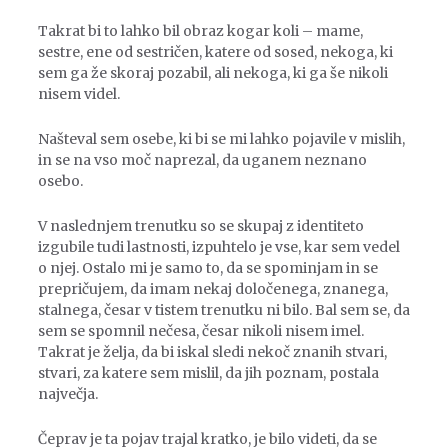
Takrat bi to lahko bil obraz kogar koli – mame,
sestre, ene od sestričen, katere od sosed, nekoga, ki
sem ga že skoraj pozabil, ali nekoga, ki ga še nikoli
nisem videl.
Našteval sem osebe, ki bi se mi lahko pojavile v mislih,
in se na vso moč naprezal, da uganem neznano
osebo.
V naslednjem trenutku so se skupaj z identiteto
izgubile tudi lastnosti, izpuhtelo je vse, kar sem vedel
o njej. Ostalo mi je samo to, da se spominjam in se
prepričujem, da imam nekaj določenega, znanega,
stalnega, česar v tistem trenutku ni bilo. Bal sem se, da
sem se spomnil nečesa, česar nikoli nisem imel.
Takrat je želja, da bi iskal sledi nekoč znanih stvari,
stvari, za katere sem mislil, da jih poznam, postala
največja.
Čeprav je ta pojav trajal kratko, je bilo videti, da se