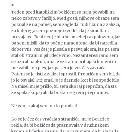
*
Teden pred katoliškim božičem so naju povabili na
neko zabavo v čaršijo. Med gosti, njihove obraze sem
poznal že na pamet, sem zagledal tudi lizuna z zalizci,
za katerega sem pozneje izvedel, da je simultani
prevajalec. Beatrice je bila še posebej razpoložena, jaz
pa sem mislil, da to počne namenoma, da bi naredila
dober vtis. Ves čas je plesala s prevajalcem, jaz pa sem
stal ob strani in pil rdeče vino. Nezainteresirano sem
se oziral naokoli, ona je vztrajno prihajala k meni in
me vabila na ples, jaz pa sem jo ves čas zavračal.
Potem se je tisti z zalizci sprostil. Prepričan sem bil, da
jo je osvajal. Prijemal jo je drzneje, kot bi se spodobilo.
Na misel mi je prišlo, bil sem skoraj prepričan, da sta
že spala skupaj ali da bosta, če grem prej domov.
Ne vem, zakaj sem na to pomislil.
Ko se je čez čas vračala s stranišča, mi je Beatrice
rekla, da bi božič rada praznovala v družinskem
krogu, s hčerko, in upa, da jo razumem, da bi šla rada