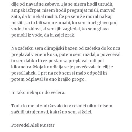
dlje od navadne zabave. Tja se nisem hodil utrudit,
ampak izčrpat, nisem hodil preganjat misli, marveč
zato, da bi nehal misliti. Če pa sem že moral na kaj
misliti, so to bili samo zamahi, ko sem imel glavo pod
vodo, in zidovi, ki sem jih zagledal, ko sem glavo
pomolil iz vode, da bi zajel zrak.
Na začetku sem olimpijski bazen od začetka do konca
preplaval v enem kosu, potem sem razdaljo povečeval
in sem lahko brez postanka preplaval tudi pol
kilometra. Moja kondicija se je povečevala in cilj je
postal lahek. Oprt na rob sem si malo odpočil in
potem odplaval še eno krajšo progo.
In tako nekaj ur do večera.
Toda to me ni zadrževalo in v resnici nikoli nisem
začutil utrujenosti, kakršno sem si želel.
Prevedel Aleš Mustar