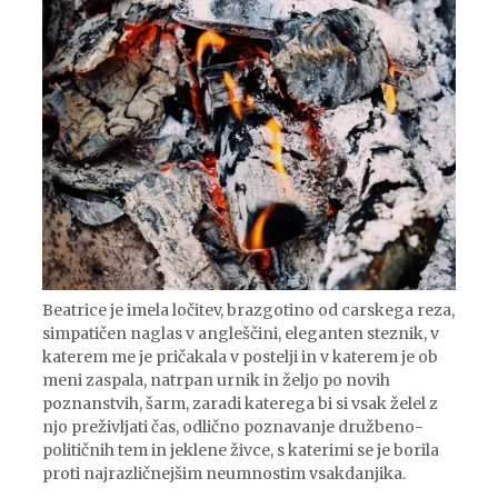
Beatrice je imela ločitev, brazgotino od carskega reza,
simpatičen naglas v angleščini, eleganten steznik, v
katerem me je pričakala v postelji in v katerem je ob
meni zaspala, natrpan urnik in željo po novih
poznanstvih, šarm, zaradi katerega bi si vsak želel z
njo preživljati čas, odlično poznavanje družbeno-
političnih tem in jeklene živce, s katerimi se je borila
proti najrazličnejšim neumnostim vsakdanjika.