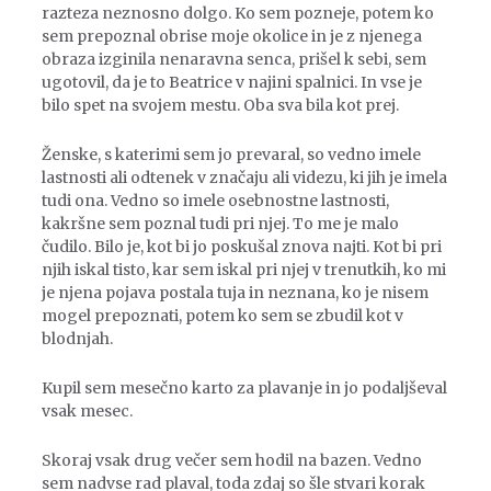
razteza neznosno dolgo. Ko sem pozneje, potem ko
sem prepoznal obrise moje okolice in je z njenega
obraza izginila nenaravna senca, prišel k sebi, sem
ugotovil, da je to Beatrice v najini spalnici. In vse je
bilo spet na svojem mestu. Oba sva bila kot prej.
Ženske, s katerimi sem jo prevaral, so vedno imele
lastnosti ali odtenek v značaju ali videzu, ki jih je imela
tudi ona. Vedno so imele osebnostne lastnosti,
kakršne sem poznal tudi pri njej. To me je malo
čudilo. Bilo je, kot bi jo poskušal znova najti. Kot bi pri
njih iskal tisto, kar sem iskal pri njej v trenutkih, ko mi
je njena pojava postala tuja in neznana, ko je nisem
mogel prepoznati, potem ko sem se zbudil kot v
blodnjah.
Kupil sem mesečno karto za plavanje in jo podaljševal
vsak mesec.
Skoraj vsak drug večer sem hodil na bazen. Vedno
sem nadvse rad plaval, toda zdaj so šle stvari korak