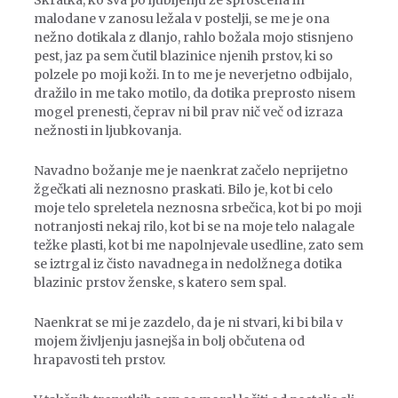
Skratka, ko sva po ljubljenju že sproščena in
malodane v zanosu ležala v postelji, se me je ona
nežno dotikala z dlanjo, rahlo božala mojo stisnjeno
pest, jaz pa sem čutil blazinice njenih prstov, ki so
polzele po moji koži. In to me je neverjetno odbijalo,
dražilo in me tako motilo, da dotika preprosto nisem
mogel prenesti, čeprav ni bil prav nič več od izraza
nežnosti in ljubkovanja.
Navadno božanje me je naenkrat začelo neprijetno
žgečkati ali neznosno praskati. Bilo je, kot bi celo
moje telo spreletela neznosna srbečica, kot bi po moji
notranjosti nekaj rilo, kot bi se na moje telo nalagale
težke plasti, kot bi me napolnjevale usedline, zato sem
se iztrgal iz čisto navadnega in nedolžnega dotika
blazinic prstov ženske, s katero sem spal.
Naenkrat se mi je zazdelo, da je ni stvari, ki bi bila v
mojem življenju jasnejša in bolj občutena od
hrapavosti teh prstov.