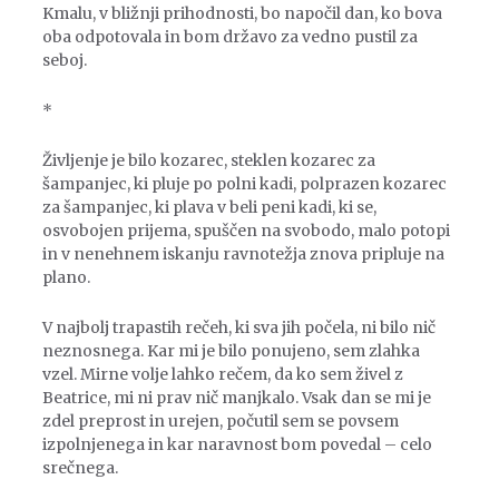
Kmalu, v bližnji prihodnosti, bo napočil dan, ko bova
oba odpotovala in bom državo za vedno pustil za
seboj.
*
Življenje je bilo kozarec, steklen kozarec za
šampanjec, ki pluje po polni kadi, polprazen kozarec
za šampanjec, ki plava v beli peni kadi, ki se,
osvobojen prijema, spuščen na svobodo, malo potopi
in v nenehnem iskanju ravnotežja znova pripluje na
plano.
V najbolj trapastih rečeh, ki sva jih počela, ni bilo nič
neznosnega. Kar mi je bilo ponujeno, sem zlahka
vzel. Mirne volje lahko rečem, da ko sem živel z
Beatrice, mi ni prav nič manjkalo. Vsak dan se mi je
zdel preprost in urejen, počutil sem se povsem
izpolnjenega in kar naravnost bom povedal – celo
srečnega.