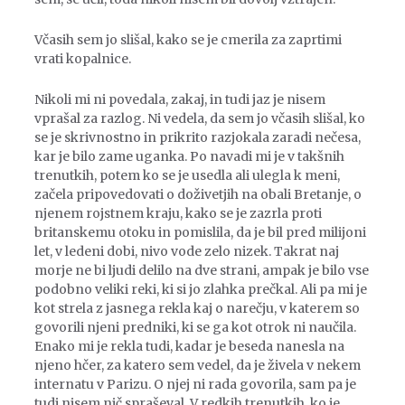
Včasih sem jo slišal, kako se je cmerila za zaprtimi
vrati kopalnice.
Nikoli mi ni povedala, zakaj, in tudi jaz je nisem
vprašal za razlog. Ni vedela, da sem jo včasih slišal, ko
se je skrivnostno in prikrito razjokala zaradi nečesa,
kar je bilo zame uganka. Po navadi mi je v takšnih
trenutkih, potem ko se je usedla ali ulegla k meni,
začela pripovedovati o doživetjih na obali Bretanje, o
njenem rojstnem kraju, kako se je zazrla proti
britanskemu otoku in pomislila, da je bil pred milijoni
let, v ledeni dobi, nivo vode zelo nizek. Takrat naj
morje ne bi ljudi delilo na dve strani, ampak je bilo vse
podobno veliki reki, ki si jo zlahka prečkal. Ali pa mi je
kot strela z jasnega rekla kaj o narečju, v katerem so
govorili njeni predniki, ki se ga kot otrok ni naučila.
Enako mi je rekla tudi, kadar je beseda nanesla na
njeno hčer, za katero sem vedel, da je živela v nekem
internatu v Parizu. O njej ni rada govorila, sam pa je
tudi nisem nič spraševal. V redkih trenutkih, ko je