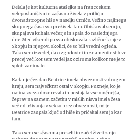
Delala je kot kulturna atašejka na francoskem
veleposlaništvu in začasno živela v pritličju
dvonadstropne hiše v naselju Crniče. Večino najinega
skupnega časa sva preživela tam. Obiskoval sem jo,
skupaj sva kuhala večerje in spala do naslednjega
dne. Med vikendi pa sva obiskovala različne kraje v
Skopju in njegovi okolici, če so bili vredni ogleda.
Tako sem izvedel, da o zgodovini in znamenitostih ve
precej več, kot sem vedel jaz oziroma kolikor me je to
sploh zanimalo.
Kadar je čez dan Beatrice imela obveznosti v drugem
kraju, sem največkrat ostal v Skopju. Pozneje, ko je
najina zveza dozorevala in postajala vse močnejša,
čeprav na samem začetku v mislih nisva imela česa
več od uživanja v seksu brez obveznosti, mi je
Beatrice zaupala ključ od hiše in pričakal sem jo kar
tam.
Tako sem se sčasoma preselil in začel živeti z njo.