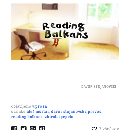
DAVOR STOJANOVSKI
objavljeno v:
proza
oznake:
aleš mustar
,
davor stojanovski
,
prevod
,
reading balkans
,
zbiralci pepela
3
všečkov