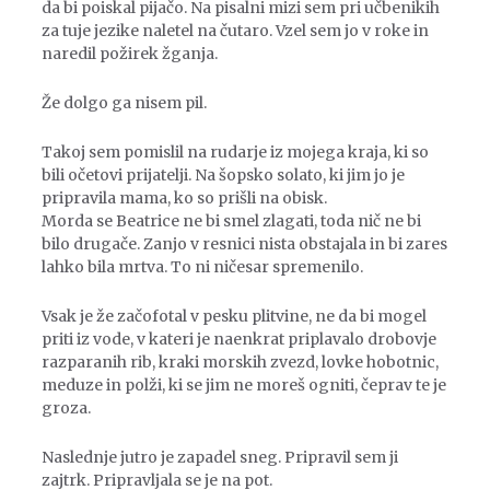
da bi poiskal pijačo. Na pisalni mizi sem pri učbenikih
za tuje jezike naletel na čutaro. Vzel sem jo v roke in
naredil požirek žganja.
Že dolgo ga nisem pil.
Takoj sem pomislil na rudarje iz mojega kraja, ki so
bili očetovi prijatelji. Na šopsko solato, ki jim jo je
pripravila mama, ko so prišli na obisk.
Morda se Beatrice ne bi smel zlagati, toda nič ne bi
bilo drugače. Zanjo v resnici nista obstajala in bi zares
lahko bila mrtva. To ni ničesar spremenilo.
Vsak je že začofotal v pesku plitvine, ne da bi mogel
priti iz vode, v kateri je naenkrat priplavalo drobovje
razparanih rib, kraki morskih zvezd, lovke hobotnic,
meduze in polži, ki se jim ne moreš ogniti, čeprav te je
groza.
Naslednje jutro je zapadel sneg. Pripravil sem ji
zajtrk. Pripravljala se je na pot.