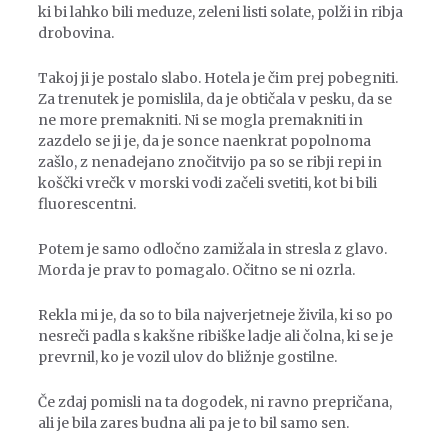
ki bi lahko bili meduze, zeleni listi solate, polži in ribja
drobovina.
Takoj ji je postalo slabo. Hotela je čim prej pobegniti.
Za trenutek je pomislila, da je obtičala v pesku, da se
ne more premakniti. Ni se mogla premakniti in
zazdelo se ji je, da je sonce naenkrat popolnoma
zašlo, z nenadejano znočitvijo pa so se ribji repi in
koščki vrečk v morski vodi začeli svetiti, kot bi bili
fluorescentni.
Potem je samo odločno zamižala in stresla z glavo.
Morda je prav to pomagalo. Očitno se ni ozrla.
Rekla mi je, da so to bila najverjetneje živila, ki so po
nesreči padla s kakšne ribiške ladje ali čolna, ki se je
prevrnil, ko je vozil ulov do bližnje gostilne.
Če zdaj pomisli na ta dogodek, ni ravno prepričana,
ali je bila zares budna ali pa je to bil samo sen.