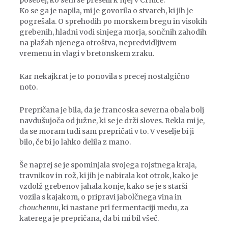
posebej, ko sem se preselil k njej v Crniče.
Ko se ga je napila, mi je govorila o stvareh, ki jih je
pogrešala. O sprehodih po morskem bregu in visokih
grebenih, hladni vodi sinjega morja, sončnih zahodih
na plažah njenega otroštva, nepredvidljivem
vremenu in vlagi v bretonskem zraku.
Kar nekajkrat je to ponovila s precej nostalgično
noto.
Prepričana je bila, da je francoska severna obala bolj
navdušujoča od južne, ki se je drži sloves. Rekla mi je,
da se moram tudi sam prepričati v to. V veselje bi ji
bilo, če bi jo lahko delila z mano.
Še naprej se je spominjala svojega rojstnega kraja,
travnikov in rož, ki jih je nabirala kot otrok, kako je
vzdolž grebenov jahala konje, kako se je s starši
vozila s kajakom, o pripravi jabolčnega vina in
chouchennu
, ki nastane pri fermentaciji medu, za
katerega je prepričana, da bi mi bil všeč.