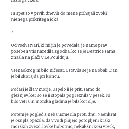
razloga vzela.
In spet so v prvih dnevih do mene prihajali zvoki
njenega prikritega joka.
*
Od vseh stvari, ki mi jih je povedala, je name prav
poseben vtis naredila zgodba, ko se je Beatrice sama
znašla na plaži v Le Poulduju.
Vsenaokrog ni bilo ničesar. Ustavila se je na obali. Dan
je bil skorajda pri koncu.
Počasi je šla v morje. Uspelo ji je priti samo do
gležnjev, ker so se ji stopala pogreznila v pesek. Ni
bilo vetra in morska gladina je bila kot olje.
Potem je pogled z neba usmerila proti dnu. Naenkrat
je osupla opazila, da v vodi plujejo potopljeni kraki
morskih zvezd, lovke hobotnic, nekakšni kosi vrečk,