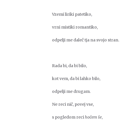
Vzemi liriki patetiko,
vrni mistiki romantiko,
odpelji me daleč tja na svojo stran.
Rada bi, da bi bilo,
kot vem, da bi lahko bilo,
odpelji me drugam.
Ne reci nič, povej vse,
s pogledom reci
hočem še
,