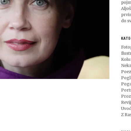
pojm
Aljo
prvi
do sv
KATE
Foto
Ilust
Kol
Nekr
Poez
Pogl
Pog
Port
Proz
Revi
Uvod
Z Ra