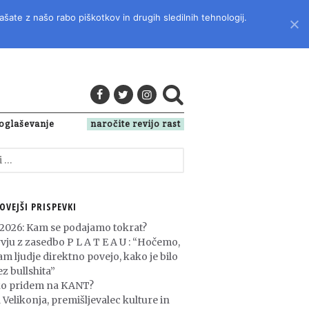
ašate z našo rabo piškotkov in drugih sledilnih tehnologij.
LITERATURO, KULTURO IN DRUŽBENA VPRAŠANJA
oglaševanje
naročite revijo rast
OVEJŠI PRISPEVKI
 2026: Kam se podajamo tokrat?
rvju z zasedbo P L A T E A U : “Hočemo,
am ljudje direktno povejo, kako je bilo
z bullshita”
o pridem na KANT?
 Velikonja, premišljevalec kulture in