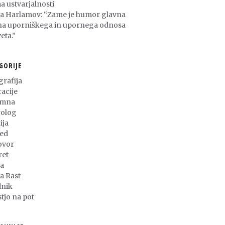
a ustvarjalnosti
ša Harlamov: “Zame je humor glavna
na uporniškega in upornega odnosa
eta.”
GORIJE
grafija
racije
umna
olog
ija
ed
ovor
ret
a
ja Rast
nik
stjo na pot