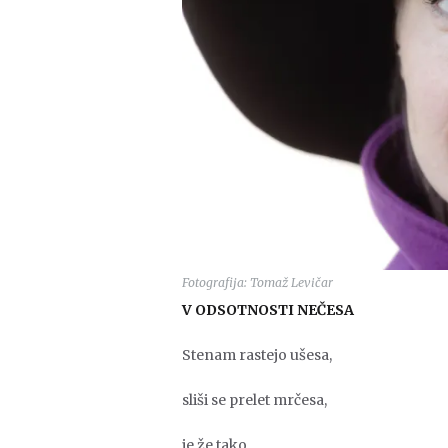
Fotografija: Tomaž Levičar
V ODSOTNOSTI NEČESA
Stenam rastejo ušesa,
sliši se prelet mrčesa,
je že tako,