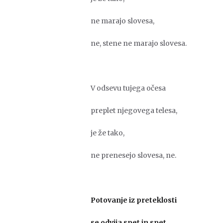
ne marajo slovesa,
ne, stene ne marajo slovesa.
V odsevu tujega očesa
preplet njegovega telesa,
je že tako,
ne prenesejo slovesa, ne.
Potovanje iz preteklosti
se odvija spet in spet,