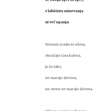
v labirintu minevanja
ni več upanja.
Stenam zrasla so ušesa,
obračajo časa kolesa,
je že tako,
ne marajo slovesa,
ne, stene ne marajo slovesa.