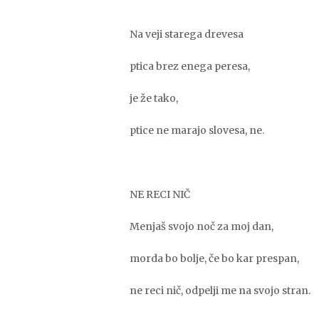
Na veji starega drevesa
ptica brez enega peresa,
je že tako,
ptice ne marajo slovesa, ne.
NE RECI NIČ
Menjaš svojo noč za moj dan,
morda bo bolje, če bo kar prespan,
ne reci nič, odpelji me na svojo stran.