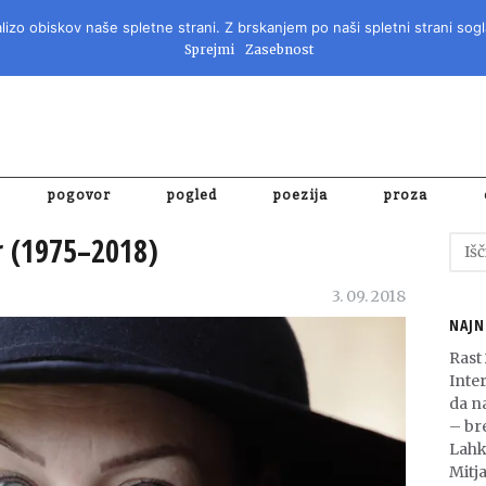
izo obiskov naše spletne strani. Z brskanjem po naši spletni strani sogl
REVIJA ZA 
Sprejmi
Zasebnost
pogovor
pogled
poezija
proza
r (1975–2018)
Išči:
3. 09. 2018
NAJN
Rast
Inte
da n
– bre
Lahk
Mitja