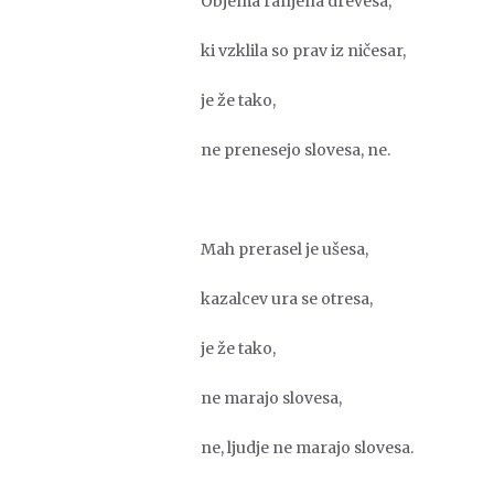
Objema ranjena drevesa,
ki vzklila so prav iz ničesar,
je že tako,
ne prenesejo slovesa, ne.
Mah prerasel je ušesa,
kazalcev ura se otresa,
je že tako,
ne marajo slovesa,
ne, ljudje ne marajo slovesa.