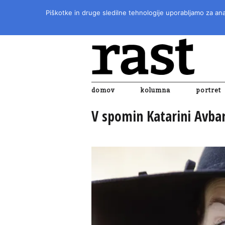
Piškotke in druge sledilne tehnologije uporabljamo za anal
domov
kolumna
portret
V spomin Katarini Avba