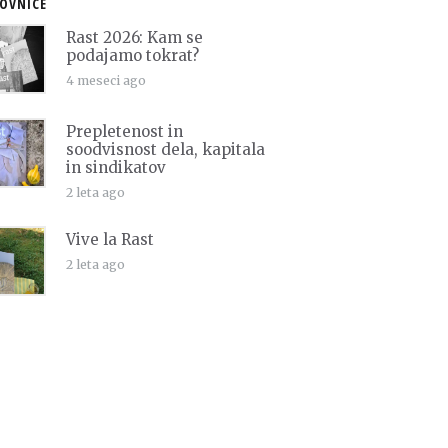
OVNICE
Rast 2026: Kam se
podajamo tokrat?
4 meseci ago
Prepletenost in
soodvisnost dela, kapitala
in sindikatov
2 leta ago
Vive la Rast
2 leta ago