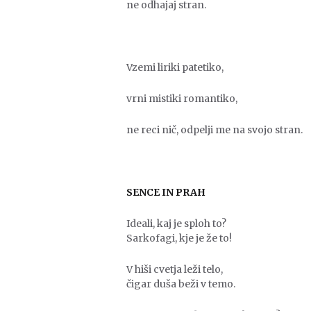
ne odhajaj stran.
Vzemi liriki patetiko,
vrni mistiki romantiko,
ne reci nič, odpelji me na svojo stran.
SENCE IN PRAH
Ideali, kaj je sploh to?
Sarkofagi, kje je že to!
V hiši cvetja leži telo,
čigar duša beži v temo.