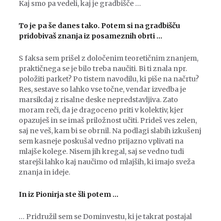
Kaj smo pa vedeli, kaj je gradbišče …
To je pa še danes tako. Potem si na gradbišču
pridobivaš znanja iz posameznih obrti …
S faksa sem prišel z določenim teoretičnim znanjem,
praktičnega se je bilo treba naučiti. Bi ti znala npr.
položiti parket? Po tistem navodilu, ki piše na načrtu?
Res, sestave so lahko vse točne, vendar izvedba je
marsikdaj z risalne deske nepredstavljiva. Zato
moram reči, da je dragoceno priti v kolektiv, kjer
opazuješ in se imaš priložnost učiti. Prideš ves zelen,
saj ne veš, kam bi se obrnil. Na podlagi slabih izkušenj
sem kasneje poskušal vedno prijazno vplivati na
mlajše kolege. Nisem jih kregal, saj se vedno tudi
starejši lahko kaj naučimo od mlajših, ki imajo sveža
znanja in ideje.
In iz Pionirja ste šli potem …
… Pridružil sem se Dominvestu, ki je takrat postajal