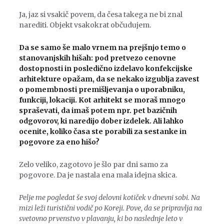
Ja, jaz si vsakič povem, da česa takega ne bi znal
narediti. Objekt vsakokrat občudujem.
Da se samo še malo vrnem na prejšnjo temo o
stanovanjskih hišah: pod pretvezo cenovne
dostopnosti in posledično izdelavo konfekcijske
arhitekture opažam, da se nekako izgublja zavest
o pomembnosti premišljevanja o uporabniku,
funkciji, lokaciji. Kot arhitekt se moraš mnogo
spraševati, da imaš potem npr. pet bazičnih
odgovorov, ki naredijo dober izdelek. Ali lahko
ocenite, koliko časa ste porabili za sestanke in
pogovore za eno hišo?
Zelo veliko, zagotovo je šlo par dni samo za
pogovore. Da je nastala ena mala idejna skica.
Pelje me pogledat še svoj delovni kotiček v dnevni sobi. Na
mizi leži turistični vodič po Koreji. Pove, da se pripravlja na
svetovno prvenstvo v plavanju, ki bo naslednje leto v