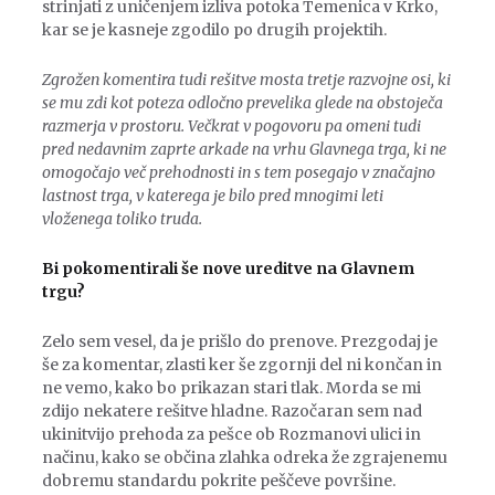
strinjati z uničenjem izliva potoka Temenica v Krko,
kar se je kasneje zgodilo po drugih projektih.
Zgrožen komentira tudi rešitve mosta tretje razvojne osi, ki
se mu zdi kot poteza odločno prevelika glede na obstoječa
razmerja v prostoru. Večkrat v pogovoru pa omeni tudi
pred nedavnim zaprte arkade na vrhu Glavnega trga, ki ne
omogočajo več prehodnosti in s tem posegajo v značajno
lastnost trga, v katerega je bilo pred mnogimi leti
vloženega toliko truda.
Bi pokomentirali še nove ureditve na Glavnem
trgu?
Zelo sem vesel, da je prišlo do prenove. Prezgodaj je
še za komentar, zlasti ker še zgornji del ni končan in
ne vemo, kako bo prikazan stari tlak. Morda se mi
zdijo nekatere rešitve hladne. Razočaran sem nad
ukinitvijo prehoda za pešce ob Rozmanovi ulici in
načinu, kako se občina zlahka odreka že zgrajenemu
dobremu standardu pokrite peščeve površine.