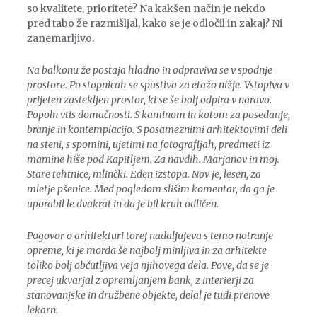
so kvalitete, prioritete? Na kakšen način je nekdo
pred tabo že razmišljal, kako se je odločil in zakaj? Ni
zanemarljivo.
Na balkonu že postaja hladno in odpraviva se v spodnje
prostore. Po stopnicah se spustiva za etažo nižje. Vstopiva v
prijeten zastekljen prostor, ki se še bolj odpira v naravo.
Popoln vtis domačnosti. S kaminom in kotom za posedanje,
branje in kontemplacijo. S posameznimi arhitektovimi deli
na steni, s spomini, ujetimi na fotografijah, predmeti iz
mamine hiše pod Kapitljem. Za navdih. Marjanov in moj.
Stare tehtnice, mlinčki. Eden izstopa. Nov je, lesen, za
mletje pšenice. Med pogledom slišim komentar, da ga je
uporabil le dvakrat in da je bil kruh odličen.
Pogovor o arhitekturi torej nadaljujeva s temo notranje
opreme, ki je morda še najbolj minljiva in za arhitekte
toliko bolj občutljiva veja njihovega dela. Pove, da se je
precej ukvarjal z opremljanjem bank, z interierji za
stanovanjske in družbene objekte, delal je tudi prenove
lekarn.