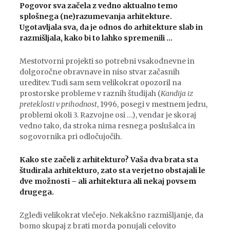
Pogovor sva začela z vedno aktualno temo
splošnega (ne)razumevanja arhitekture.
Ugotavljala sva, da je odnos do arhitekture slab in
razmišljala, kako bi to lahko spremenili …
Mestotvorni projekti so potrebni vsakodnevne in
dolgoročne obravnave in niso stvar začasnih
ureditev. Tudi sam sem velikokrat opozoril na
prostorske probleme v raznih študijah (
Kandija iz
preteklosti v prihodnost
, 1996, posegi v mestnem jedru,
problemi okoli 3. Razvojne osi …), vendar je skoraj
vedno tako, da stroka nima resnega poslušalca in
sogovornika pri odločujočih.
Kako ste začeli z arhitekturo? Vaša dva brata sta
študirala arhitekturo, zato sta verjetno obstajali le
dve možnosti – ali arhitektura ali nekaj povsem
drugega.
Zgledi velikokrat vlečejo. Nekakšno razmišljanje, da
bomo skupaj z brati morda ponujali celovito