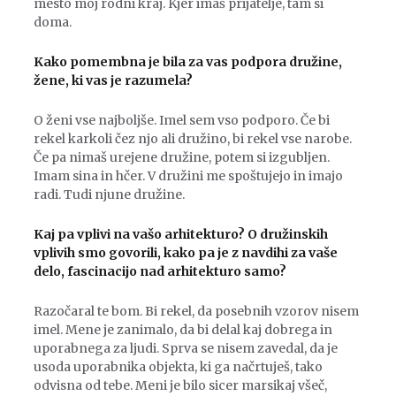
mesto moj rodni kraj. Kjer imaš prijatelje, tam si
doma.
Kako pomembna je bila za vas podpora družine,
žene, ki vas je razumela?
O ženi vse najboljše. Imel sem vso podporo. Če bi
rekel karkoli čez njo ali družino, bi rekel vse narobe.
Če pa nimaš urejene družine, potem si izgubljen.
Imam sina in hčer. V družini me spoštujejo in imajo
radi. Tudi njune družine.
Kaj pa vplivi na vašo arhitekturo? O družinskih
vplivih smo govorili, kako pa je z navdihi za vaše
delo, fascinacijo nad arhitekturo samo?
Razočaral te bom. Bi rekel, da posebnih vzorov nisem
imel. Mene je zanimalo, da bi delal kaj dobrega in
uporabnega za ljudi. Sprva se nisem zavedal, da je
usoda uporabnika objekta, ki ga načrtuješ, tako
odvisna od tebe. Meni je bilo sicer marsikaj všeč,