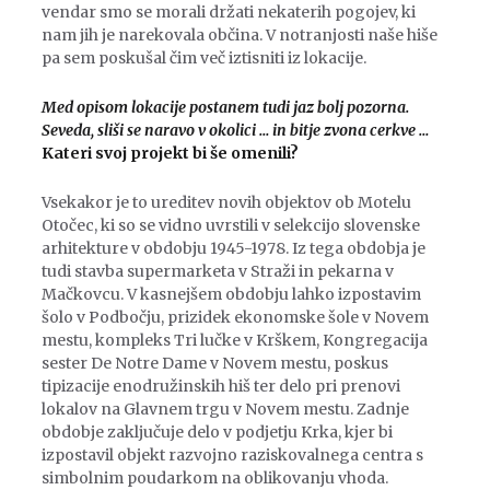
vendar smo se morali držati nekaterih pogojev, ki
nam jih je narekovala občina. V notranjosti naše hiše
pa sem poskušal čim več iztisniti iz lokacije.
Med opisom lokacije postanem tudi jaz bolj pozorna.
Seveda, sliši se naravo v okolici … in bitje zvona cerkve …
Kateri svoj projekt bi še omenili?
Vsekakor je to ureditev novih objektov ob Motelu
Otočec, ki so se vidno uvrstili v selekcijo slovenske
arhitekture v obdobju 1945-1978. Iz tega obdobja je
tudi stavba supermarketa v Straži in pekarna v
Mačkovcu. V kasnejšem obdobju lahko izpostavim
šolo v Podbočju, prizidek ekonomske šole v Novem
mestu, kompleks Tri lučke v Krškem, Kongregacija
sester De Notre Dame v Novem mestu, poskus
tipizacije enodružinskih hiš ter delo pri prenovi
lokalov na Glavnem trgu v Novem mestu. Zadnje
obdobje zaključuje delo v podjetju Krka, kjer bi
izpostavil objekt razvojno raziskovalnega centra s
simbolnim poudarkom na oblikovanju vhoda.