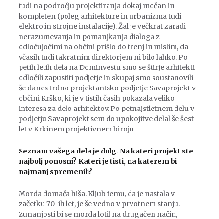
tudi na področju projektiranja dokaj močan in
kompleten (poleg arhitekture in urbanizma tudi
elektro in strojne instalacije). Žal je večkrat zaradi
nerazumevanja in pomanjkanja dialoga z
odločujočimi na občini prišlo do trenj in mislim, da
včasih tudi takratnim direktorjem ni bilo lahko. Po
petih letih dela na Dominvestu smo se štirje arhitekti
odločili zapustiti podjetje in skupaj smo soustanovili
še danes trdno projektantsko podjetje Savaprojekt v
občini Krško, ki je v tistih časih pokazala veliko
interesa za delo arhitektov. Po petnajstletnem delu v
podjetju Savaprojekt sem do upokojitve delal še šest
let v Krkinem projektivnem biroju.
Seznam vašega dela je dolg. Na kateri projekt ste
najbolj ponosni? Kateri je tisti, na katerem bi
najmanj spremenili?
Morda domača hiša. Kljub temu, da je nastala v
začetku 70-ih let, je še vedno v prvotnem stanju.
Zunanjosti bi se morda lotil na drugačen način,