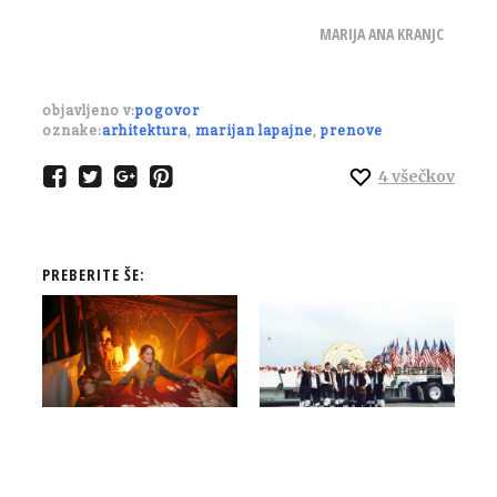
MARIJA ANA KRANJC
objavljeno v:
pogovor
oznake:
arhitektura
,
marijan lapajne
,
prenove
4
všečkov
PREBERITE ŠE:
Neprilagojeni in nevarni: podoba in status Ciganov v preteklosti
Virtuoz na diatonični harmoniki