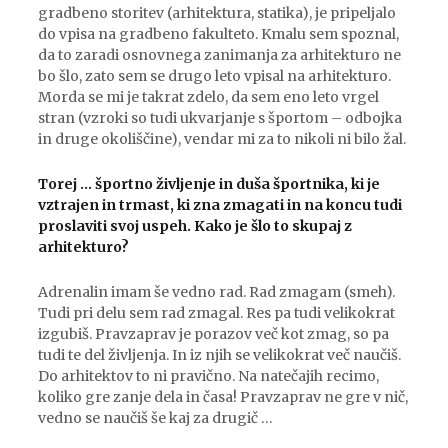
gradbeno storitev (arhitektura, statika), je pripeljalo
do vpisa na gradbeno fakulteto. Kmalu sem spoznal,
da to zaradi osnovnega zanimanja za arhitekturo ne
bo šlo, zato sem se drugo leto vpisal na arhitekturo.
Morda se mi je takrat zdelo, da sem eno leto vrgel
stran (vzroki so tudi ukvarjanje s športom – odbojka
in druge okoliščine), vendar mi za to nikoli ni bilo žal.
Torej … športno življenje in duša športnika, ki je
vztrajen in trmast, ki zna zmagati in na koncu tudi
proslaviti svoj uspeh. Kako je šlo to skupaj z
arhitekturo?
Adrenalin imam še vedno rad. Rad zmagam (smeh).
Tudi pri delu sem rad zmagal. Res pa tudi velikokrat
izgubiš. Pravzaprav je porazov več kot zmag, so pa
tudi te del življenja. In iz njih se velikokrat več naučiš.
Do arhitektov to ni pravično. Na natečajih recimo,
koliko gre zanje dela in časa! Pravzaprav ne gre v nič,
vedno se naučiš še kaj za drugič …