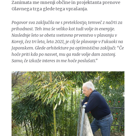
Zanimata me mnenji občine in projektanta prenove
Glavnega trga glede tega vprašanja.
Pogovor sva zaključila ne s preteklostjo, temveč z načrti za
prihodnost. Teh ima še veliko kot tudi volje in energije.
Naslednje leto se obeta svetovno prvenstvo v plavanju v
Koreji, čez tri leta, leta 2021, je cilj še plavanje v Fukuoki na
Japonskem. Glede arhitekture pa optimistično zaključi: “Če
hoče priti kdo po nasvet, mu ga rade volje dam zastonj.
Samo, če izkaže interes in me hoče poslušati.”