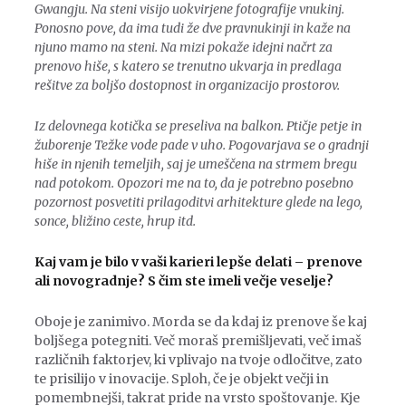
Gwangju. Na steni visijo uokvirjene fotografije vnukinj.
Ponosno pove, da ima tudi že dve pravnukinji in kaže na
njuno mamo na steni. Na mizi pokaže idejni načrt za
prenovo hiše, s katero se trenutno ukvarja in predlaga
rešitve za boljšo dostopnost in organizacijo prostorov.
Iz delovnega kotička se preseliva na balkon. Ptičje petje in
žuborenje Težke vode pade v uho. Pogovarjava se o gradnji
hiše in njenih temeljih, saj je umeščena na strmem bregu
nad potokom. Opozori me na to, da je potrebno posebno
pozornost posvetiti prilagoditvi arhitekture glede na lego,
sonce, bližino ceste, hrup itd.
Kaj vam je bilo v vaši karieri lepše delati – prenove
ali novogradnje? S čim ste imeli večje veselje?
Oboje je zanimivo. Morda se da kdaj iz prenove še kaj
boljšega potegniti. Več moraš premišljevati, več imaš
različnih faktorjev, ki vplivajo na tvoje odločitve, zato
te prisilijo v inovacije. Sploh, če je objekt večji in
pomembnejši, takrat pride na vrsto spoštovanje. Kje