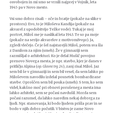
osvobojen in mi smo se vrnili najprej v Vojnik, leta
1945 pa v Novo mesto.
Vsi smo dobro risali – oče in bratje (pokaže na slike v
prostoru). Evo, to je Miloševa Kandija (pokaže na
akvarel z upodobitvijo Težke vode). Tukaj je moj
portret, Miloš me je naslikal leta 1943. Te so pa moje
(pokaže na serijo akvarelov z motivom
Brega
). Ja,
zgledi vlečejo. Če je šel najstarejši Miloš, potem sva šla
z Danilom za njim (smeh). Že v gimnaziji sem
razmišljal o arhitekturi. Ko je delal Mušič povojno
prenovo Novega mesta, je npr. stavbo, kjer je danes v
pritličju Alpina (
op. Glavni trg 24
), zanj risal Miloš. Jaz
sem bil še v gimnaziji in sem bil vesel, da sem lahko po
Miloševem navodilu izdelal posnetek bombardirane
stavbe. Oproščen sem bil pouka (smeh). S tem, ko sem
videl, kakšno moč pri obnovi porušenega mesta ima
lahko arhitekt, sem se počasi navdušil. Morda sem
počasi razumel, da lahko naredim nekaj dobrega za
ljudi. Npr. stanovanja, ki bodo ljudem prišla prav in se
bodo v njih dobro počutili. V bistvu je zame Novo