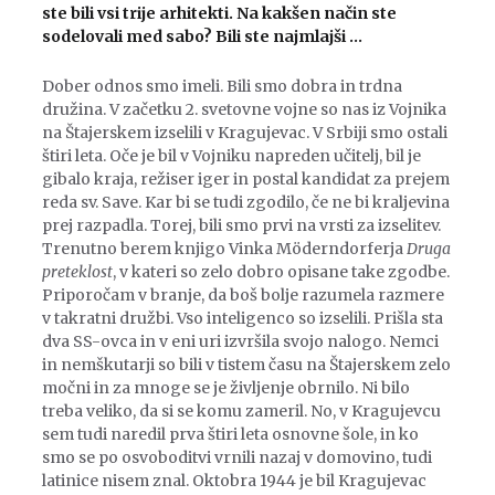
ste bili vsi trije arhitekti. Na kakšen način ste
sodelovali med sabo? Bili ste najmlajši …
Dober odnos smo imeli. Bili smo dobra in trdna
družina. V začetku 2. svetovne vojne so nas iz Vojnika
na Štajerskem izselili v Kragujevac. V Srbiji smo ostali
štiri leta. Oče je bil v Vojniku napreden učitelj, bil je
gibalo kraja, režiser iger in postal kandidat za prejem
reda sv. Save. Kar bi se tudi zgodilo, če ne bi kraljevina
prej razpadla. Torej, bili smo prvi na vrsti za izselitev.
Trenutno berem knjigo Vinka Möderndorferja
Druga
preteklost
, v kateri so zelo dobro opisane take zgodbe.
Priporočam v branje, da boš bolje razumela razmere
v takratni družbi. Vso inteligenco so izselili. Prišla sta
dva SS-ovca in v eni uri izvršila svojo nalogo. Nemci
in nemškutarji so bili v tistem času na Štajerskem zelo
močni in za mnoge se je življenje obrnilo. Ni bilo
treba veliko, da si se komu zameril. No, v Kragujevcu
sem tudi naredil prva štiri leta osnovne šole, in ko
smo se po osvoboditvi vrnili nazaj v domovino, tudi
latinice nisem znal. Oktobra 1944 je bil Kragujevac