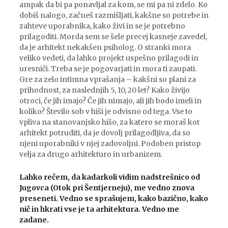
ampak da bi pa ponavljal za kom, se mi pa ni zdelo. Ko
dobiš nalogo, začneš razmišljati, kakšne so potrebe in
zahteve uporabnika, kako živi in se je potrebno
prilagoditi. Morda sem se šele precej kasneje zavedel,
da je arhitekt nekakšen psiholog. O stranki mora
veliko vedeti, da lahko projekt uspešno prilagodi in
uresniči. Treba se je pogovarjati in mora ti zaupati.
Gre za zelo intimna vprašanja – kakšni so plani za
prihodnost, za naslednjih 5, 10, 20 let? Kako živijo
otroci, če jih imajo? Če jih nimajo, ali jih bodo imeli in
koliko? Število sob v hiši je odvisno od tega. Vse to
vpliva na stanovanjsko hišo, za katero se moraš kot
arhitekt potruditi, da je dovolj prilagodljiva, da so
njeni uporabniki v njej zadovoljni. Podoben pristop
velja za drugo arhitekturo in urbanizem.
Lahko rečem, da kadarkoli vidim nadstrešnico od
Jugovca (Otok pri Šentjerneju), me vedno znova
preseneti. Vedno se sprašujem, kako bazično, kako
nič in hkrati vse je ta arhitektura. Vedno me
zadane.