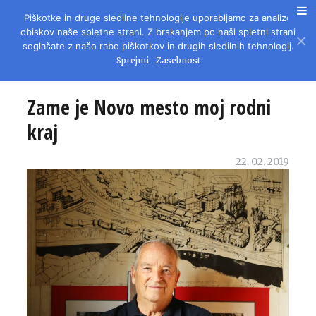
Piškotke in druge sledilne tehnologije uporabljamo za analizo
REVIJA ZA LITERATURO, KULTURO IN DRUŽBENA VPRAŠANJA
obiskov naše spletne strani. Z brskanjem po naši spletni strani
soglašate z našo rabo piškotkov in drugih sledilnih tehnologij.
Sprejmi
Zasebnost
Zame je Novo mesto moj rodni
kraj
22. 02. 2019