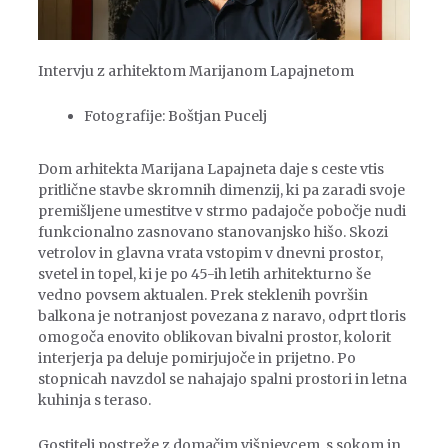
Intervju z arhitektom Marijanom Lapajnetom
Fotografije: Boštjan Pucelj
Dom arhitekta Marijana Lapajneta daje s ceste vtis
pritlične stavbe skromnih dimenzij, ki pa zaradi svoje
premišljene umestitve v strmo padajoče pobočje nudi
funkcionalno zasnovano stanovanjsko hišo. Skozi
vetrolov in glavna vrata vstopim v dnevni prostor,
svetel in topel, ki je po 45-ih letih arhitekturno še
vedno povsem aktualen. Prek steklenih površin
balkona je notranjost povezana z naravo, odprt tloris
omogoča enovito oblikovan bivalni prostor, kolorit
interjerja pa deluje pomirjujoče in prijetno. Po
stopnicah navzdol se nahajajo spalni prostori in letna
kuhinja s teraso.
Gostitelj postreže z domačim višnjevcem, s sokom in