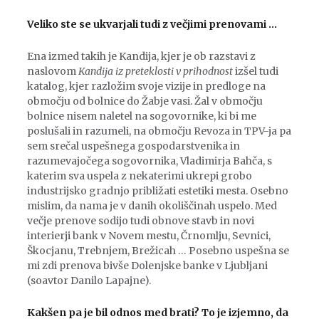
Veliko ste se ukvarjali tudi z večjimi prenovami …
Ena izmed takih je Kandija, kjer je ob razstavi z
naslovom
Kandija iz preteklosti v prihodnost
izšel tudi
katalog, kjer razložim svoje vizije in predloge na
območju od bolnice do Žabje vasi. Žal v območju
bolnice nisem naletel na sogovornike, ki bi me
poslušali in razumeli, na območju Revoza in TPV-ja pa
sem srečal uspešnega gospodarstvenika in
razumevajočega sogovornika, Vladimirja Bahča, s
katerim sva uspela z nekaterimi ukrepi grobo
industrijsko gradnjo približati estetiki mesta. Osebno
mislim, da nama je v danih okoliščinah uspelo. Med
večje prenove sodijo tudi obnove stavb in novi
interierji bank v Novem mestu, Črnomlju, Sevnici,
Škocjanu, Trebnjem, Brežicah … Posebno uspešna se
mi zdi prenova bivše Dolenjske banke v Ljubljani
(soavtor Danilo Lapajne).
Kakšen pa je bil odnos med brati? To je izjemno, da