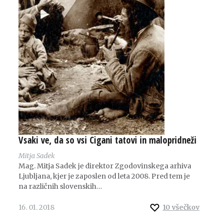
Vsaki ve, da so vsi Cigani tatovi in malopridneži
Mitja Sadek
Mag. Mitja Sadek je direktor Zgodovinskega arhiva
Ljubljana, kjer je zaposlen od leta 2008. Pred tem je
na različnih slovenskih…
16. 01. 2018
10
všečkov