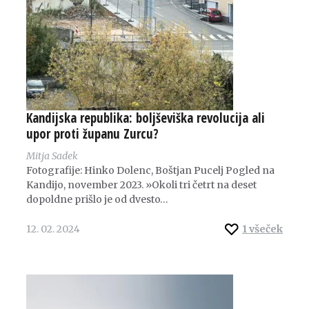
Kandijska republika: boljševiška revolucija ali
upor proti županu Zurcu?
Mitja Sadek
Fotografije: Hinko Dolenc, Boštjan Pucelj Pogled na
Kandijo, november 2023. »Okoli tri četrt na deset
dopoldne prišlo je od dvesto…
12. 02. 2024
1
všeček