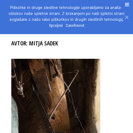
Piškotke in druge sledilne tehnologije uporabljamo za analizo
REVIJA ZA LITERATURO, KULTURO IN DRUŽBENA VPRAŠANJA
obiskov naše spletne strani. Z brskanjem po naši spletni strani
soglašate z našo rabo piškotkov in drugih sledilnih tehnologij.
Sprejmi
Zasebnost
AVTOR:
MITJA SADEK