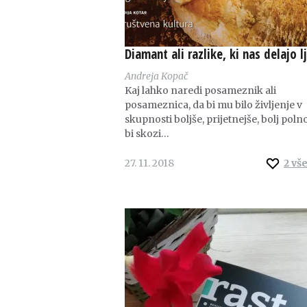
Diamant ali razlike, ki nas delajo l
Andreja Kopač
Kaj lahko naredi posameznik ali
posameznica, da bi mu bilo življenje v
skupnosti boljše, prijetnejše, bolj poln
bi skozi…
27. 11. 2018
2
vš