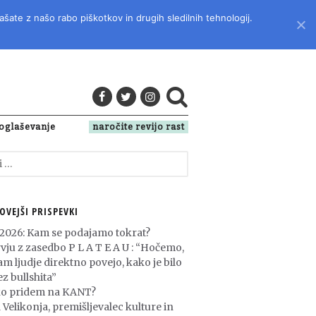
ašate z našo rabo piškotkov in drugih sledilnih tehnologij.
LITERATURO, KULTURO IN DRUŽBENA VPRAŠANJA
oglaševanje
naročite revijo rast
OVEJŠI PRISPEVKI
 2026: Kam se podajamo tokrat?
rvju z zasedbo P L A T E A U : “Hočemo,
am ljudje direktno povejo, kako je bilo
z bullshita”
o pridem na KANT?
 Velikonja, premišljevalec kulture in