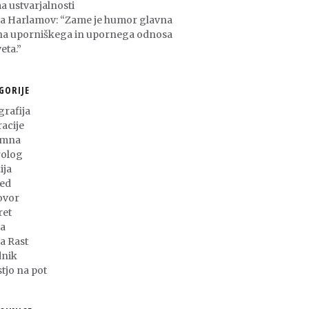
a ustvarjalnosti
ša Harlamov: “Zame je humor glavna
na uporniškega in upornega odnosa
eta.”
GORIJE
grafija
racije
umna
olog
ija
ed
ovor
ret
a
ja Rast
nik
stjo na pot