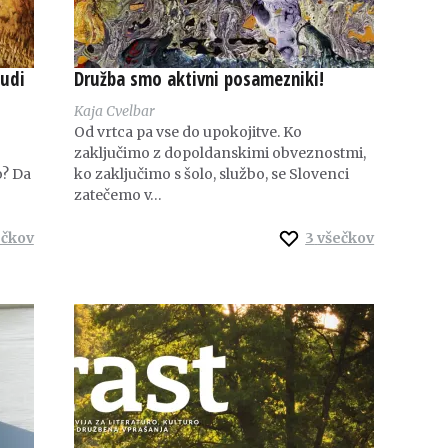
judi
Družba smo aktivni posamezniki!
Kaja Cvelbar
Od vrtca pa vse do upokojitve. Ko
zaključimo z dopoldanskimi obveznostmi,
o? Da
ko zaključimo s šolo, službo, se Slovenci
zatečemo v…
ečkov
3
všečkov