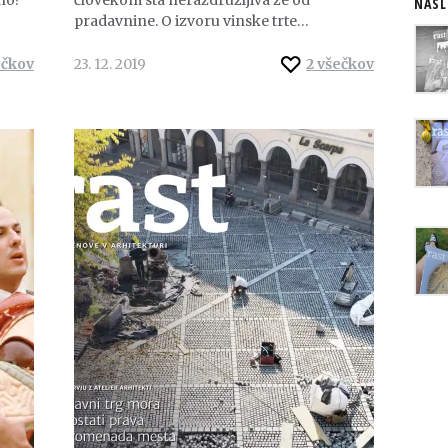
NASL
pradavnine. O izvoru vinske trte…
ečkov
23. 12. 2019
2
všečkov