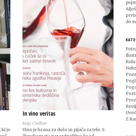
pojm
Aljo
prvi
do sv
KATE
Foto
Ilust
Kol
Nekr
Poez
Pogl
Pog
Port
Proz
Revi
In vino veritas
Uvod
Z Ra
Kaja Cvelbar
 ki jo
Vino je hrana za dušo in pijača za telo. S
no?
človekom sta nerazdružljiva že od