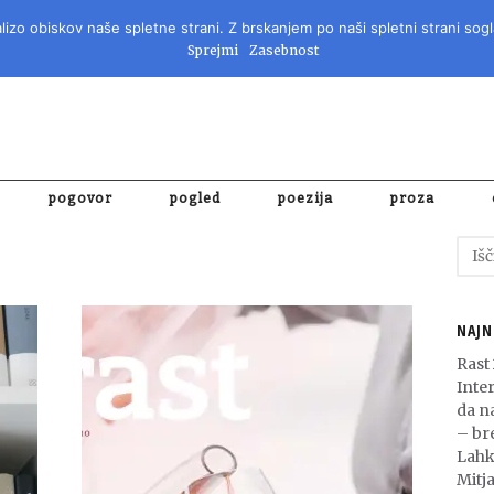
izo obiskov naše spletne strani. Z brskanjem po naši spletni strani sogl
REVIJA ZA 
Sprejmi
Zasebnost
pogovor
pogled
poezija
proza
Išči:
NAJN
Rast
Inte
da n
– bre
Lahk
Mitja