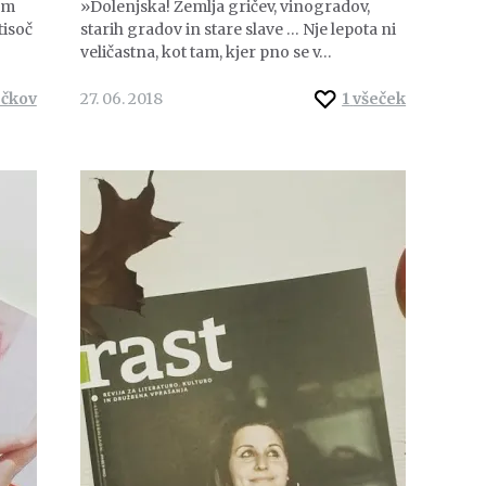
em
»Dolenjska! Zemlja gričev, vinogradov,
tisoč
starih gradov in stare slave … Nje lepota ni
veličastna, kot tam, kjer pno se v…
ečkov
27. 06. 2018
1
všeček