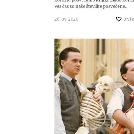
Ves čas so naše številke posvečene…
26. 09. 2020
3
vš