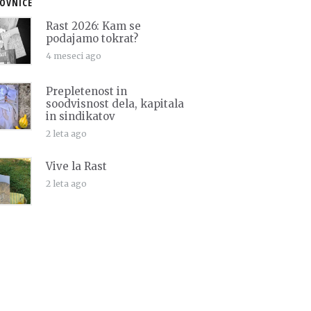
OVNICE
Rast 2026: Kam se
podajamo tokrat?
4 meseci ago
Prepletenost in
soodvisnost dela, kapitala
in sindikatov
2 leta ago
Vive la Rast
2 leta ago