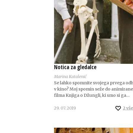
Notica za gledalce
Marina Katalenić
Se lahko spomnite svojega prvega od
v kino? Moj spomin seže do animiran
filma Knjiga o Džungli, ki smo si ga…
29. 07. 2019
2
vš