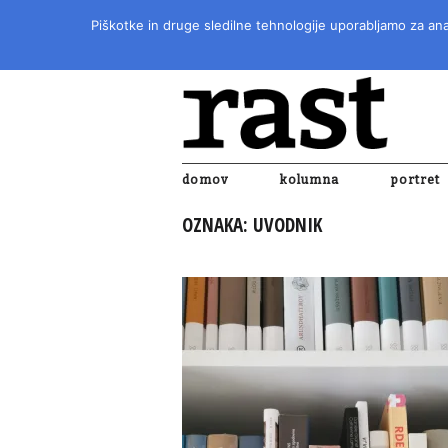
Piškotke in druge sledilne tehnologije uporabljamo za anal
domov
kolumna
portret
OZNAKA:
UVODNIK