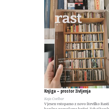
Knjiga – prostor življenja
Kaja Cvelbar
V jesen vstopamo z novo številko Rasti,
končno posvečamo knjigi. Zakaj konč