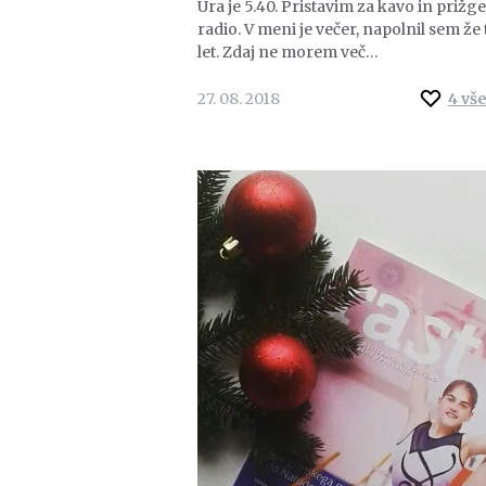
Ura je 5.40. Pristavim za kavo in prižg
radio. V meni je večer, napolnil sem že 
let. Zdaj ne morem več…
27. 08. 2018
4
vš