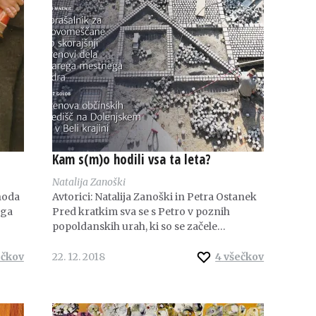
Kam s(m)o hodili vsa ta leta?
Natalija Zanoški
hoda
Avtorici: Natalija Zanoški in Petra Ostanek
ega
Pred kratkim sva se s Petro v poznih
popoldanskih urah, ki so se začele…
ečkov
22. 12. 2018
4
všečkov